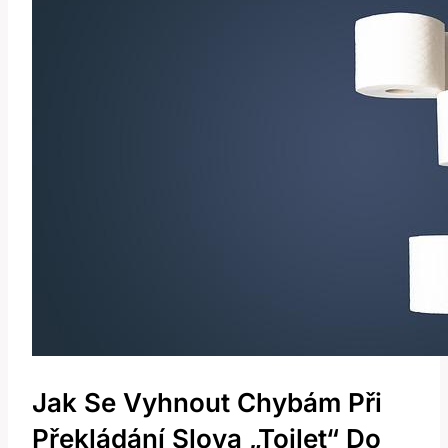
Jak Se Vyhnout Chybám Při
Překládání Slova „toilet“ Do