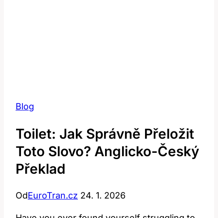
Blog
Toilet: Jak Správně Přeložit
Toto Slovo? Anglicko-Český
Překlad
Od
EuroTran.cz
24. 1. 2026
Have you ever found yourself struggling to