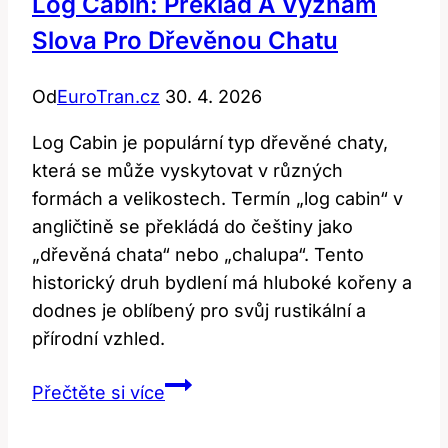
Log Cabin: Překlad A Význam
Slova Pro Dřevěnou Chatu
Od
EuroTran.cz
30. 4. 2026
Log Cabin je populární typ dřevěné chaty,
která se může vyskytovat v různých
formách a velikostech. Termín „log cabin“ v
angličtině se překládá do češtiny jako
„dřevěná chata“ nebo „chalupa“. Tento
historický druh bydlení má hluboké kořeny a
dodnes je oblíbený pro svůj rustikální a
přírodní vzhled.
Log
Přečtěte si více
Cabin:
Překlad