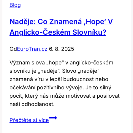
Blog
Naděje: Co Znamená ‚hope‘ V
Anglicko-Českém Slovníku?
Od
EuroTran.cz
6. 8. 2025
Význam slova „hope“ v anglicko-českém
slovníku je „naděje“. Slovo „naděje“
znamená víru v lepší budoucnost nebo
očekávání pozitivního vývoje. Je to silný
pocit, který nás může motivovat a posilovat
naši odhodlanost.
Naděje:
Přečtěte si více
Co