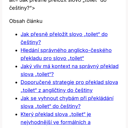
češtiny?“>
Obsah článku
Jak přesně přeložit slovo „toilet“ do
češtiny?
Hledání správného anglicko-českého
překladu pro slovo „toilet“
Jaký vliv má kontext na správný překlad
slova „toilet“?
Doporučené strategie pro překlad slova
„toilet“ z angličtiny do češtiny
Jak se vyhnout chybám při překládání
slova „toilet“ do češtiny?
Který překlad slova „toilet“ je
nejvhodnější ve formálních a