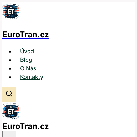
Přeskočit
na
obsah
EuroTran.cz
Úvod
Blog
O Nás
Kontakty
EuroTran.cz