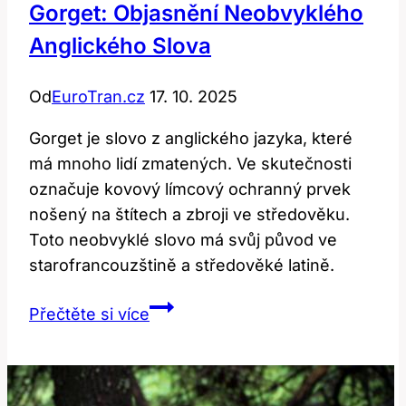
Gorget: Objasnění Neobvyklého
Anglického Slova
Od
EuroTran.cz
17. 10. 2025
Gorget je slovo z anglického jazyka, které
má mnoho lidí zmatených. Ve skutečnosti
označuje kovový límcový ochranný prvek
nošený na štítech a zbroji ve středověku.
Toto neobvyklé slovo má svůj původ ve
starofrancouzštině a středověké latině.
Gorget:
Přečtěte si více
Objasnění
neobvyklého
anglického