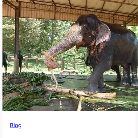
a
Význam
Slova
Pro
Dřevěnou
Chatu
Blog