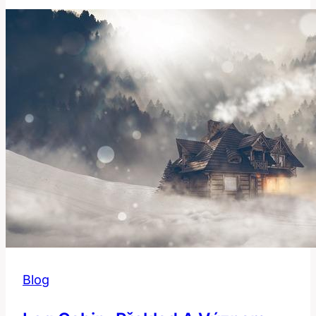
Znamená
‚hope‘
v
Anglicko-
Českém
Slovníku?
Blog