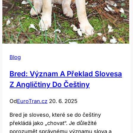
Blog
Bred: Význam A Překlad Slovesa
Z Angličtiny Do Češtiny
Od
EuroTran.cz
20. 6. 2025
Bred je sloveso, které se do češtiny
překládá jako „chovat“. Je důležité
porozumět správnému významu slova a