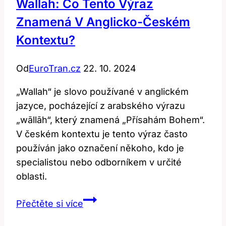
Wallah: Co Tento Výraz
Znamená V Anglicko-Českém
Kontextu?
Od
EuroTran.cz
22. 10. 2024
„Wallah“ je slovo používané v anglickém
jazyce, pocházející z arabského výrazu
„wāllāh“, který znamená „Přísahám Bohem“.
V českém kontextu je tento výraz často
používán jako označení někoho, kdo je
specialistou nebo odborníkem v určité
oblasti.
Wallah:
Přečtěte si více
Co