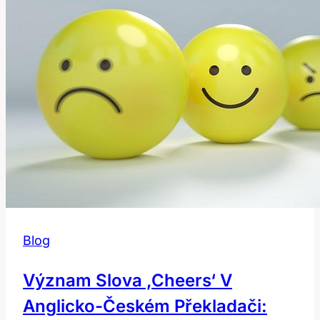
a
použití
v
češtině
Blog
Význam Slova ‚Cheers‘ V
Anglicko-Českém Překladači: