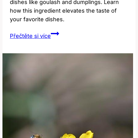
dishes like goulash and dumplings. Learn
how this ingredient elevates the taste of
your favorite dishes.
Sour
Přečtěte si více
Cream:
Jak
Toto
Slovo
Ovlivňuje
Vaření
a
Chuť?