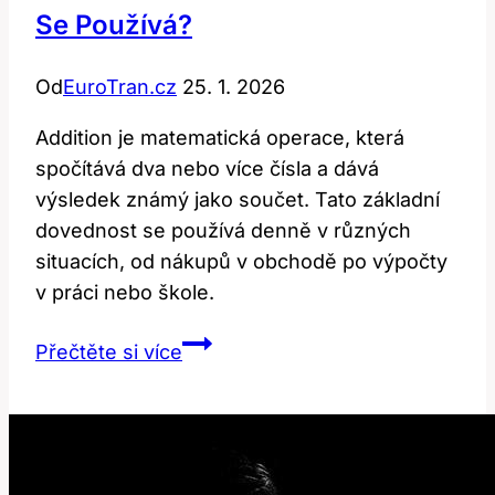
Se Používá?
Detailní
Pohled
Od
EuroTran.cz
25. 1. 2026
Addition je matematická operace, která
spočítává dva nebo více čísla a dává
výsledek známý jako součet. Tato základní
dovednost se používá denně v různých
situacích, od nákupů v obchodě po výpočty
v práci nebo škole.
Addition:
Přečtěte si více
Co
to
znamená
a