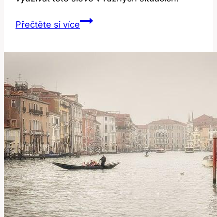
Unfortunately:
Přečtěte si více
Jak
Správně
Používat
Toto
Slovo?