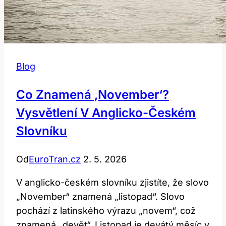
Blog
Co Znamená ‚November‘?
Vysvětlení V Anglicko-Českém
Slovníku
Od
EuroTran.cz
2. 5. 2026
V anglicko-českém slovníku zjistíte, že slovo
„November“ znamená „listopad“. Slovo
pochází z latinského výrazu „novem“, což
znamená „devět“. Listopad je devátý měsíc v