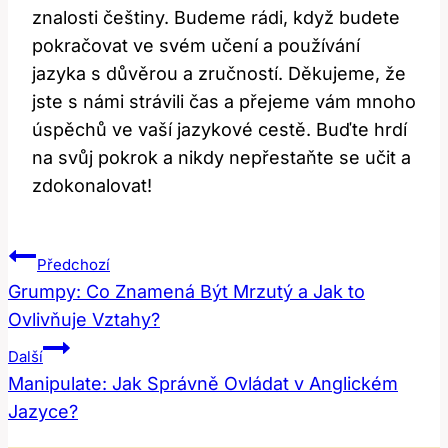
znalosti češtiny. Budeme rádi, když budete
pokračovat ve svém učení a používání
jazyka s důvěrou a zručností. Děkujeme, že
jste s námi strávili čas a přejeme vám mnoho
úspěchů ve vaší jazykové cestě. Buďte hrdí
na svůj pokrok a nikdy nepřestaňte se učit a
zdokonalovat!
Navigace
Předchozí
Pro
Grumpy: Co Znamená Být Mrzutý a Jak to
Ovlivňuje Vztahy?
Příspěvek
Další
Manipulate: Jak Správně Ovládat v Anglickém
Jazyce?