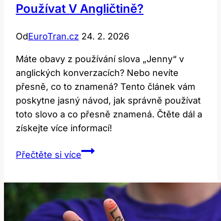
Používat V Angličtině?
Od
EuroTran.cz
24. 2. 2026
Máte obavy z používání slova „Jenny“ v
anglických konverzacích? Nebo nevíte
přesně, co to znamená? Tento článek vám
poskytne jasný návod, jak správně používat
toto slovo a co přesně znamená. Čtěte dál a
získejte více informací!
Jenny:
Přečtěte si více
Co
to
znamená
a
jak