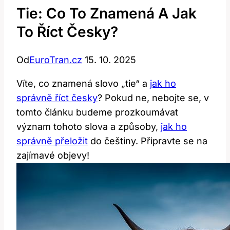
Tie: Co To Znamená A Jak
To Říct Česky?
Od
EuroTran.cz
15. 10. 2025
Víte, co znamená slovo „tie“ a
jak ho
správně říct česky
? Pokud ne, nebojte se, v
tomto článku budeme prozkoumávat
význam tohoto slova a způsoby,
jak ho
správně přeložit
do češtiny. Připravte se na
zajímavé objevy!