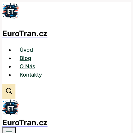
Přeskočit
na
obsah
EuroTran.cz
Úvod
Blog
O Nás
Kontakty
EuroTran.cz