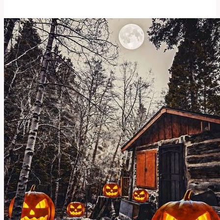
a
Význam
v
Anglicko-
Českém
Slovníku