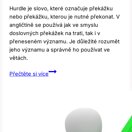
Hurdle je slovo, které označuje překážku
nebo překážku, kterou je nutné překonat. V
angličtině se používá jak ve smyslu
doslovných překážek na trati, tak i v
přeneseném významu. Je důležité rozumět
jeho významu a správně ho používat ve
větách.
Hurdle:
Přečtěte si více
Jaký
je
jeho
význam
a
použití
v