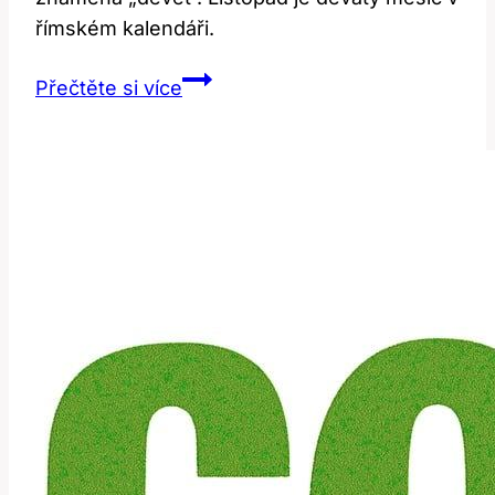
římském kalendáři.
Co
Přečtěte si více
Znamená
‚November‘?
Vysvětlení
v
Anglicko-
Českém
Slovníku