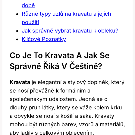
době
Různé typy uzlů na kravatu a jejich
použití
Jak správně vybrat kravatu k obleku?
Klíčové Poznatky
Co Je To Kravata A Jak Se
Správně Říká V Češtině?
Kravata
je elegantní a stylový doplněk, který
se nosí převážně k formálním a
společenským událostem. Jedná se o
dlouhý pruh látky, který se váže kolem krku
a obvykle se nosí s košilí a saka. Kravaty
mohou být různých barev, vzorů a materiálů,
aby ladily s celkovým oblečením.