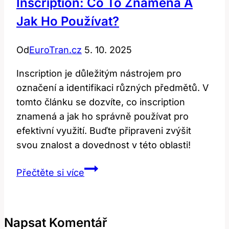
Inscription: Co To Znamená A
Jak Ho Používat?
Od
EuroTran.cz
5. 10. 2025
Inscription je důležitým nástrojem pro
označení a identifikaci různých předmětů. V
tomto článku se dozvíte, co inscription
znamená a jak ho správně používat pro
efektivní využití. Buďte připraveni zvýšit
svou znalost a dovednost v této oblasti!
Inscription:
Přečtěte si více
Co
To
Znamená
Napsat Komentář
a