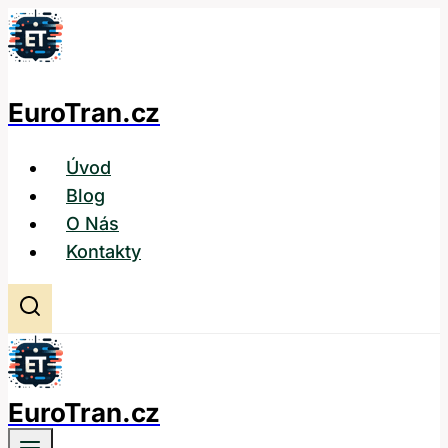
Přeskočit
na
obsah
EuroTran.cz
Úvod
Blog
O Nás
Kontakty
EuroTran.cz