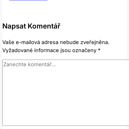
white:
Nejen
barva!
Napsat Komentář
Co
vše
Vaše e-mailová adresa nebude zveřejněna.
může
Vyžadované informace jsou označeny
*
znamenat?