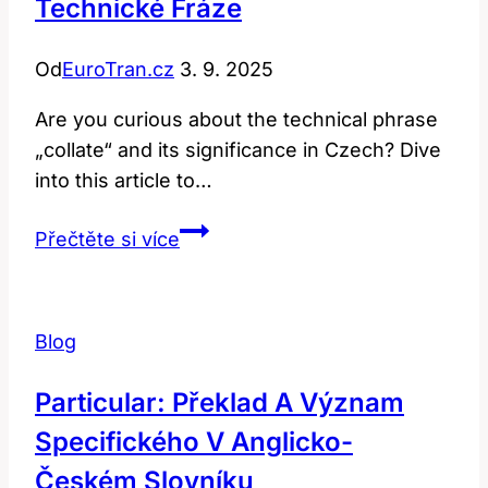
Technické Fráze
Od
EuroTran.cz
3. 9. 2025
Are you curious about the technical phrase
„collate“ and its significance in Czech? Dive
into this article to…
Collate:
Přečtěte si více
Překlad
a
Význam
Blog
Této
Technické
Particular: Překlad A Význam
Fráze
Specifického V Anglicko-
Českém Slovníku