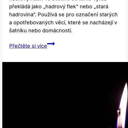
překládá jako „hadrový flek“ nebo „stará
hadrovina“. Používá se pro označení starých
a opotřebovaných věcí, které se nacházejí v
šatníku nebo domácnosti.
Rag:
Přečtěte si více
Jaký
je
jeho
překlad
a
význam
v
češtině?