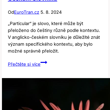
Od
EuroTran.cz
5. 8. 2024
„Particular“ je slovo, které může být
přeloženo do češtiny různě podle kontextu.
V anglicko-českém slovníku je důležité znát
význam specifického kontextu, aby bylo
možné správně přeložit.
Particular:
Přečtěte si více
Překlad
a
Význam
Specifického
v
Anglicko-