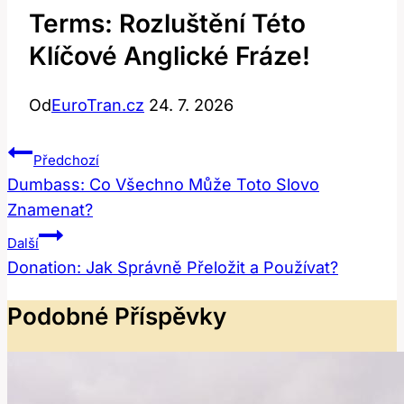
Terms: Rozluštění Této
Klíčové Anglické Fráze!
Od
EuroTran.cz
24. 7. 2026
Navigace
Předchozí
Pro
Dumbass: Co Všechno Může Toto Slovo
Znamenat?
Příspěvek
Další
Donation: Jak Správně Přeložit a Používat?
Podobné Příspěvky