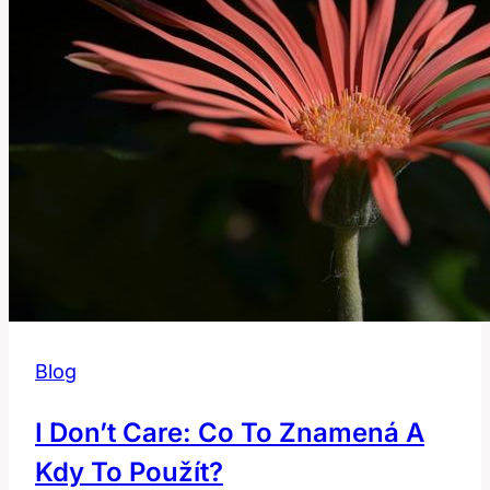
Českém
Slovníku
Blog
I Don’t Care: Co To Znamená A
Kdy To Použít?