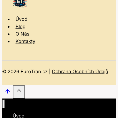
Úvod
Blog
O Nás
Kontakty
© 2026 EuroTran.cz |
Ochrana Osobních Údajů
Úvod