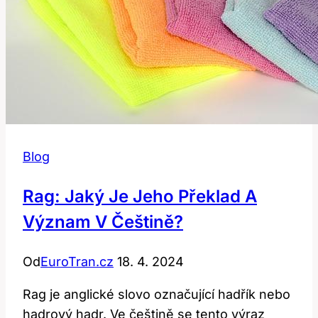
to
použít?
Blog
Rag: Jaký Je Jeho Překlad A
Význam V Češtině?
Od
EuroTran.cz
18. 4. 2024
Rag je anglické slovo označující hadřík nebo
hadrový hadr. Ve češtině se tento výraz