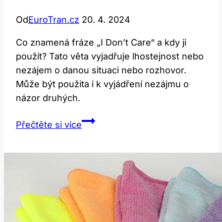
Od
EuroTran.cz
20. 4. 2024
Co znamená fráze „I Don’t Care“ a kdy ji
použít? Tato věta vyjadřuje lhostejnost nebo
nezájem o danou situaci nebo rozhovor.
Může být použita i k vyjádření nezájmu o
názor druhých.
I
Přečtěte si více
don’t
care:
Co
to
znamená
a
kdy