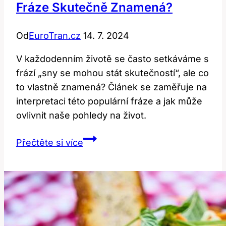
Fráze Skutečně Znamená?
Od
EuroTran.cz
14. 7. 2024
V každodenním životě se často setkáváme s
frází „sny se mohou stát skutečností“, ale co
to vlastně znamená? Článek se zaměřuje na
interpretaci této populární fráze a jak může
ovlivnit naše pohledy na život.
Dreams
Přečtěte si více
Come
True:
Co
Tato
Fráze
Skutečně