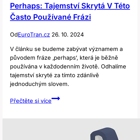
Perhaps: Tajemství Skrytá V Této
Často Používané Frázi
Od
EuroTran.cz
26. 10. 2024
V článku se budeme zabývat významem a
původem fráze ‚perhaps‘, která je běžně
používána v každodenním životě. Odhalíme
tajemství skryté za tímto zdánlivě
jednoduchým slovem.
Perhaps:
Přečtěte si více
Tajemství
Skrytá
v
Této