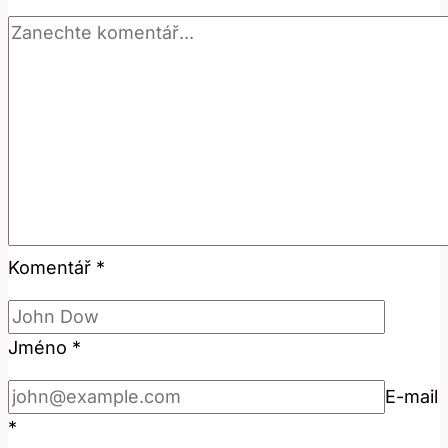
v
Češtině
Komentář
*
Jméno
*
E-mail
*