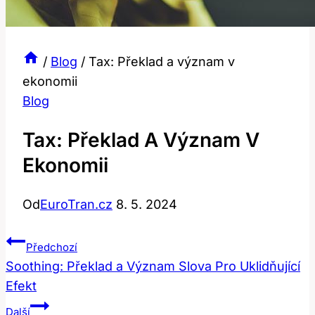
/
Blog
/
Tax: Překlad a význam v
ekonomii
Blog
Tax: Překlad A Význam V
Ekonomii
Od
EuroTran.cz
8. 5. 2024
Navigace
Předchozí
Pro
Soothing: Překlad a Význam Slova Pro Uklidňující
Efekt
Příspěvek
Další