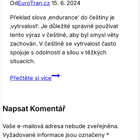
Od
EuroTran.cz
15. 6. 2024
Překlad slova ‚endurance‘ do češtiny je
‚vytrvalost‘. Je důležité správně používat
tento výraz v češtině, aby byl smysl věty
zachován. V češtině se vytrvalost často
spojuje s odolností a silou v těžkých
situacích.
Překlad
Přečtěte si více
a
Význam
Slova
Napsat Komentář
‚endurance‘:
Jak
Vaše e-mailová adresa nebude zveřejněna.
Správně
Vyžadované informace jsou označeny
*
Používat