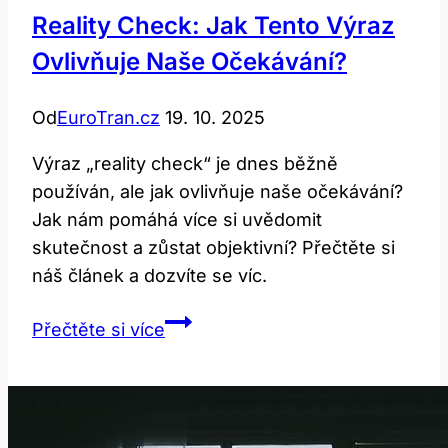
Reality Check: Jak Tento Výraz
Ovlivňuje Naše Očekávání?
Od
EuroTran.cz
19. 10. 2025
Výraz „reality check“ je dnes běžně
používán, ale jak ovlivňuje naše očekávání?
Jak nám pomáhá více si uvědomit
skutečnost a zůstat objektivní? Přečtěte si
náš článek a dozvíte se víc.
Reality
Přečtěte si více
check:
Jak
tento
výraz