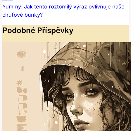
Yummy: Jak tento roztomilý výraz ovlivňuje naše
chuťové bunky?
Podobné Příspěvky