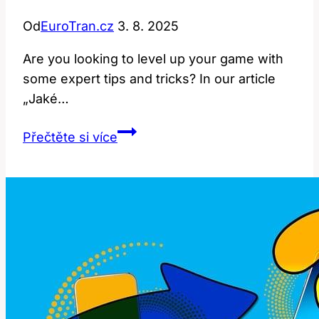
Od
EuroTran.cz
3. 8. 2025
Are you looking to level up your game with
some expert tips and tricks? In our article
„Jaké…
Tips
Přečtěte si více
and
tricks:
Jaké
rady
a
triky
vám
můžou
pomoci?