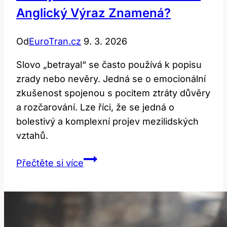
Anglický Výraz Znamená?
Od
EuroTran.cz
9. 3. 2026
Slovo „betrayal“ se často používá k popisu
zrady nebo nevěry. Jedná se o emocionální
zkušenost spojenou s pocitem ztráty důvěry
a rozčarování. Lze říci, že se jedná o
bolestivý a komplexní projev mezilidských
vztahů.
Betrayal:
Přečtěte si více
Co
tento
emocionální
anglický