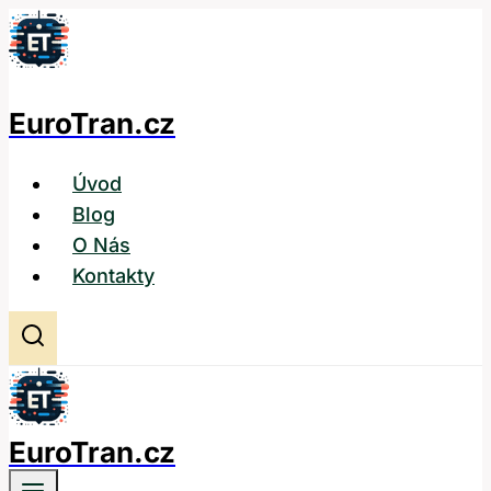
Přeskočit
na
obsah
EuroTran.cz
Úvod
Blog
O Nás
Kontakty
EuroTran.cz