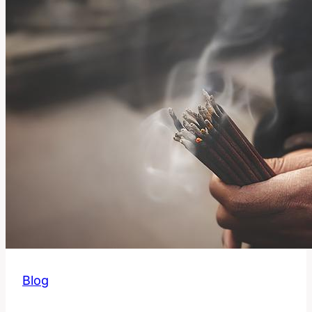
výraz
znamená?
Blog