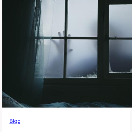
ovlivňuje
naše
očekávání?
Blog