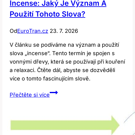
Incense: Jaký Je Význam A
Použití Tohoto Slova?
Od
EuroTran.cz
23. 7. 2026
V článku se podíváme na význam a použití
slova „incense“. Tento termín je spojen s
vonnými dřevy, která se používají při kouření
a relaxaci. Čtěte dál, abyste se dozvěděli
více o tomto fascinujícím slově.
Incense:
Přečtěte si více
Jaký
je
význam
a
použití