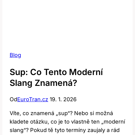
Blog
Sup: Co Tento Moderní
Slang Znamená?
Od
EuroTran.cz
19. 1. 2026
Víte, co znamená „sup“? Nebo ‍si možná‍
kladete otázku, co je to vlastně⁢ ten „moderní
‍slang“? Pokud tě ⁢tyto termíny zaujaly a rád