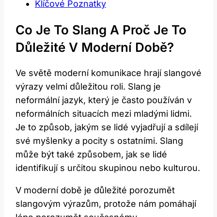
Klíčové Poznatky
Co Je To⁣ Slang A Proč Je To
Důležité V Moderní Době?
Ve světě moderní⁣ komunikace hrají⁢ slangové
výrazy‍ velmi důležitou ⁢roli. ‌Slang​ je
neformální jazyk, který je často používán‍ v⁣
neformálních situacích mezi⁢ mladými lidmi.
Je to způsob,⁤ jakým se lidé ⁣vyjadřují a sdílejí
své myšlenky a pocity s ostatními. ⁤Slang
může být také způsobem, ‍jak se lidé
identifikují s určitou ‌skupinou nebo kulturou.
V‌ moderní ⁢době je důležité porozumět
slangovým výrazům,‍ protože ‍nám pomáhají