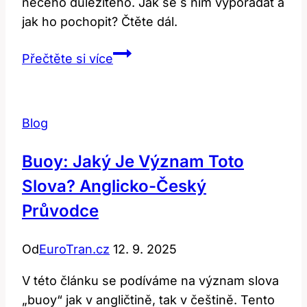
něčeho důležitého. Jak se s ním vypořádat a
jak ho pochopit? Čtěte dál.
Absence:
Přečtěte si více
Co
Toto
Slovo
Blog
Znamená
a
Buoy: Jaký Je Význam Toto
Jak
Slova? Anglicko-Český
Ho
Používat?
Průvodce
Od
EuroTran.cz
12. 9. 2025
V této článku se podíváme na význam slova
„buoy“ jak v angličtině, tak v češtině. Tento