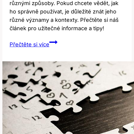
různými způsoby. Pokud chcete vědět, jak
ho správně používat, je důležité znát jeho
různé významy a kontexty. Přečtěte si náš
článek pro užitečné informace a tipy!
Chop:
Přečtěte si více
Jak
Správně
Používat
Tento
Výraz
v
Angličtině?