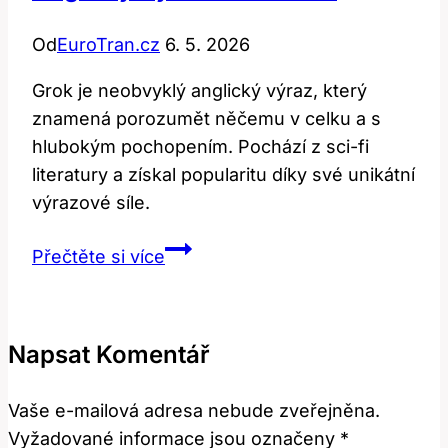
Od
EuroTran.cz
6. 5. 2026
Grok je neobvyklý anglický výraz, který
znamená porozumět něčemu v celku a s
hlubokým pochopením. Pochází z sci-fi
literatury a získal popularitu díky své unikátní
výrazové síle.
Grok:
Přečtěte si více
Co
Tento
Neobvyklý
Napsat Komentář
Anglický
Výraz
Vaše e-mailová adresa nebude zveřejněna.
Znamená?
Vyžadované informace jsou označeny
*