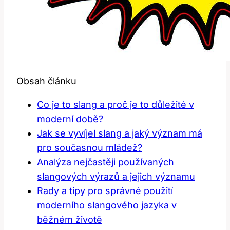
Obsah článku
Co je to⁣ slang a proč je to důležité v
moderní době?
Jak se vyvíjel slang ⁢a ⁣jaký význam ⁤má
pro současnou mládež?
Analýza nejčastěji používaných
slangových výrazů a jejich významu
Rady a⁢ tipy pro správné použití
moderního slangového jazyka v
běžném ⁤životě