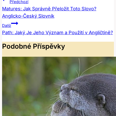
Navigace
Předchozí
Pro
Matures: Jak Správně Přeložit Toto Slovo?
Anglicko-Český Slovník
Příspěvek
Další
Path: Jaký Je Jeho Význam a Použití v Angličtině?
Podobné Příspěvky