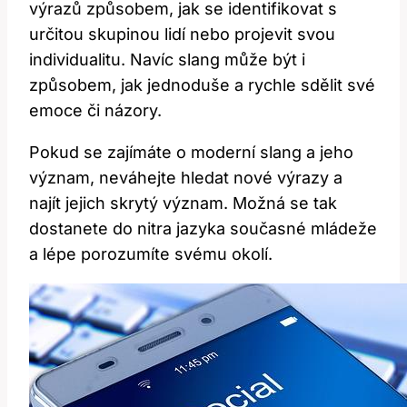
výrazů způsobem, jak se identifikovat s‌
určitou skupinou​ lidí nebo projevit svou ​
individualitu. Navíc slang může být i
způsobem, jak jednoduše​ a‌ rychle sdělit⁣ své
‌emoce či názory.
Pokud se zajímáte o moderní​ slang a jeho
význam, neváhejte ⁢hledat nové výrazy a
najít jejich ​skrytý význam. Možná se tak
dostanete do⁢ nitra jazyka současné mládeže⁣
a ⁤lépe porozumíte svému⁣ okolí.