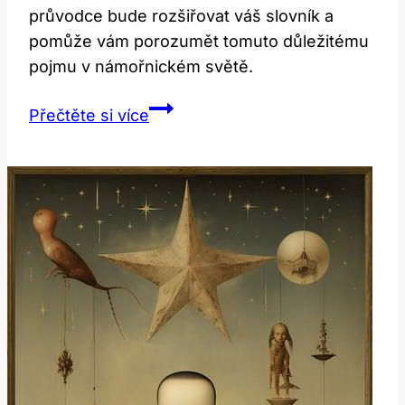
průvodce bude rozšiřovat váš slovník a
pomůže vám porozumět tomuto důležitému
pojmu v námořnickém světě.
Buoy:
Přečtěte si více
Jaký
Je
Význam
Toto
Slova?
Anglicko-
Český
Průvodce