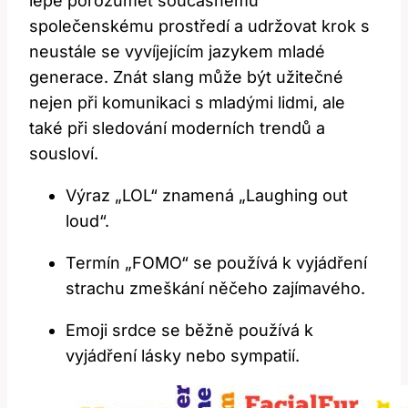
⁤lépe porozumět současnému
společenskému prostředí a udržovat krok s
neustále⁣ se vyvíjejícím jazykem mladé
generace. Znát slang⁣ může být užitečné ​
nejen při ⁣komunikaci s‍ mladými‌ lidmi, ale
také při ‌sledování moderních ⁣trendů a
sousloví.
Výraz „LOL“ znamená „Laughing out
loud“.
Termín „FOMO“ se používá k vyjádření
strachu⁤ zmeškání něčeho⁢ zajímavého.
Emoji srdce se běžně‌ používá⁣ k⁤
vyjádření ⁢lásky nebo sympatií.