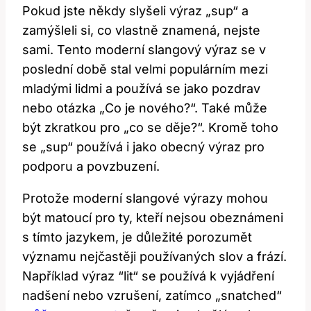
Pokud ​jste⁢ někdy​ slyšeli​ výraz „sup“ a
zamýšleli si, co vlastně znamená,⁤ nejste
sami. Tento moderní ⁢slangový výraz se v
poslední⁢ době⁢ stal velmi populárním⁢ mezi‌
mladými ‍lidmi a používá se jako pozdrav
⁣nebo otázka „Co je nového?“. ‌Také může
být zkratkou pro „co se děje?“. ⁤Kromě toho ​
se⁢ „sup“ používá ⁤i jako obecný‍ výraz pro
podporu a ‌povzbuzení.
Protože moderní slangové ⁤výrazy mohou
být matoucí pro ty, kteří nejsou obeznámeni
s tímto jazykem, ⁢je důležité porozumět
významu nejčastěji používaných⁤ slov a ‍frází.
Například výraz ⁤“lit“ se používá k vyjádření
nadšení nebo ⁣vzrušení, zatímco „snatched“