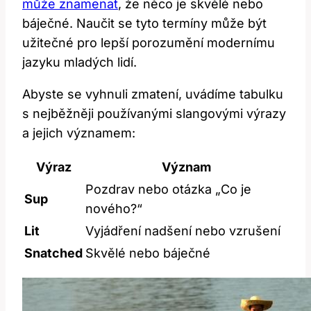
může znamenat
, že něco je skvělé nebo‍
báječné. Naučit se tyto‌ termíny může být
užitečné pro lepší porozumění modernímu
jazyku mladých lidí.
Abyste se vyhnuli zmatení, uvádíme tabulku
⁣s nejběžněji používanými slangovými výrazy​
a‌ jejich významem:
Výraz
Význam
Pozdrav nebo ⁤otázka „Co je
Sup
nového?“
Lit
Vyjádření ​nadšení nebo ⁢vzrušení
Snatched
Skvělé nebo báječné