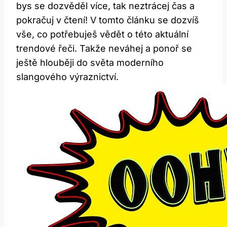
bys ⁣se dozvěděl ⁢více, tak neztrácej⁤ čas a‍
pokračuj v ⁣čtení!​ V⁤ tomto článku se dozvíš
vše, co potřebuješ vědět o této aktuální
trendové⁣ řeči. Takže neváhej a ‍ponoř‌ se
ještě hlouběji do světa⁢ moderního
slangového výraznictví.