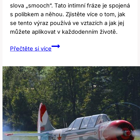
slova „smooch“. Tato intimní fráze je spojená
s polibkem a něhou. Zjistěte více o tom, jak
se tento výraz používá ve vztazích a jak jej
můžete aplikovat v každodenním životě.
Smooch:
Přečtěte si více
Překlad
a
Význam
Této
Intimní
Fráze!