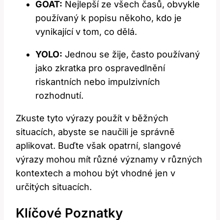
GOAT:
Nejlepší ze všech časů, obvykle
⁤používaný k popisu někoho,⁤ kdo je
vynikající v tom, co dělá.
YOLO:
Jednou⁣ se žije, často používaný⁣
jako ​zkratka pro ospravedlnění⁣
riskantních nebo impulzivních
rozhodnutí.
Zkuste tyto​ výrazy ⁣použít v běžných⁣
situacích, abyste se naučili ‍je správně
aplikovat. Buďte⁣ však opatrní, slangové ​
výrazy mohou mít⁣ různé významy v různých⁤
kontextech ​a mohou být vhodné⁣ jen v
určitých situacích.
Klíčové Poznatky