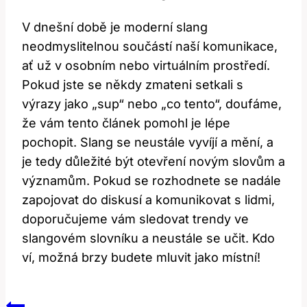
V dnešní době je moderní slang
⁤neodmyslitelnou součástí⁢ naší komunikace,
‍ať už v osobním nebo virtuálním prostředí.
Pokud jste⁤ se někdy zmateni setkali ‌s
výrazy ⁢jako „sup“ nebo „co tento“, doufáme,⁣
že vám tento článek pomohl je lépe
pochopit. Slang se neustále vyvíjí⁢ a mění,‌ a
je tedy důležité být otevření novým⁣ slovům⁤ a
významům.‌ Pokud se ​rozhodnete se nadále
zapojovat do diskusí a komunikovat s lidmi,
doporučujeme vám ⁢sledovat trendy ve
slangovém slovníku ⁢a neustále se učit. Kdo
ví, možná⁢ brzy budete​ mluvit⁣ jako místní!