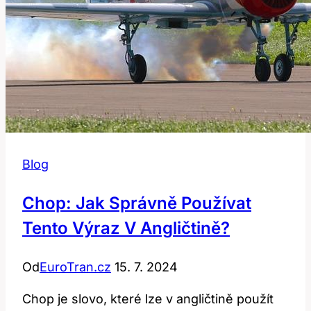
Blog
Chop: Jak Správně Používat
Tento Výraz V Angličtině?
Od
EuroTran.cz
15. 7. 2024
Chop je slovo, které lze v angličtině použít