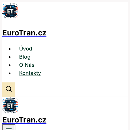
Přeskočit
na
obsah
EuroTran.cz
Úvod
Blog
O Nás
Kontakty
EuroTran.cz