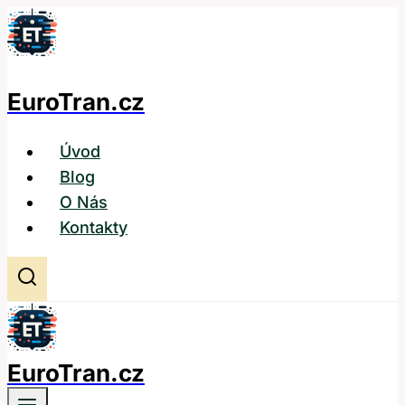
Přeskočit
na
obsah
EuroTran.cz
Úvod
Blog
O Nás
Kontakty
EuroTran.cz