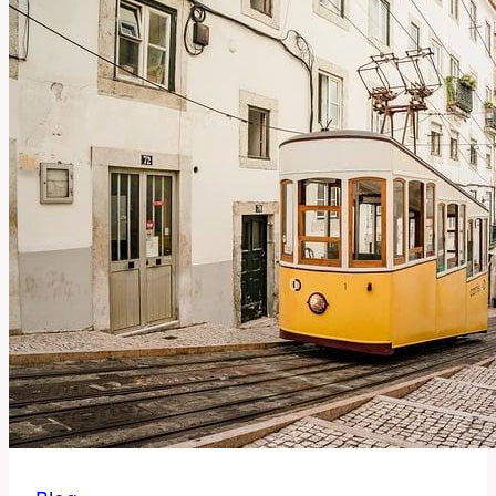
Toto
Slovo?
Anglicko-
Český
Slovník