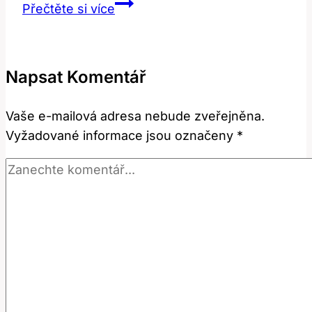
Co
Přečtěte si více
znamená
‚my
life‘?
Napsat Komentář
Odkryjte
tajemství
Vaše e-mailová adresa nebude zveřejněna.
anglických
Vyžadované informace jsou označeny
*
frází!