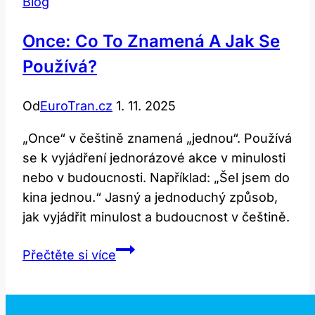
Blog
Once: Co To Znamená A Jak Se
Používá?
Od
EuroTran.cz
1. 11. 2025
„Once“ v češtině znamená „jednou“. Používá
se k vyjádření jednorázové akce v minulosti
nebo v budoucnosti. Například: „Šel jsem do
kina jednou.“ Jasný a jednoduchý způsob,
jak vyjádřit minulost a budoucnost v češtině.
Once:
Přečtěte si více
Co
to
znamená