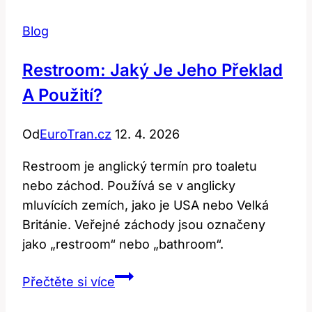
Blog
Restroom: Jaký Je Jeho Překlad
A Použití?
Od
EuroTran.cz
12. 4. 2026
Restroom je anglický termín pro toaletu
nebo záchod. Používá se v anglicky
mluvících zemích, jako je USA nebo Velká
Británie. Veřejné záchody jsou označeny
jako „restroom“ nebo „bathroom“.
Restroom:
Přečtěte si více
Jaký