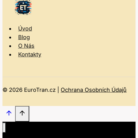
Úvod
Blog
O Nás
Kontakty
© 2026 EuroTran.cz |
Ochrana Osobních Údajů