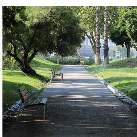
Přeložit
a
Používat
Tento
Anglický
Předpona?