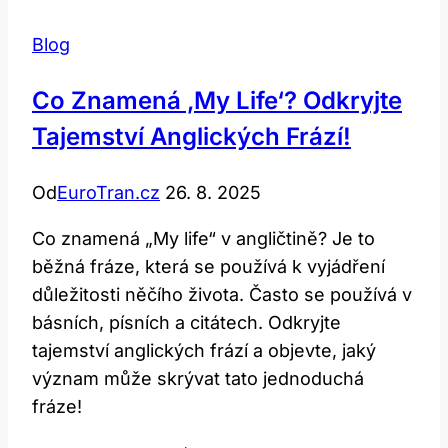
Blog
Co Znamená ‚my Life‘? Odkryjte
Tajemství Anglických Frází!
Od
EuroTran.cz
26. 8. 2025
Co znamená „My life“ v angličtině? Je to
běžná fráze, která se používá k vyjádření
důležitosti něčího života. Často se používá v
básních, písních a citátech. Odkryjte
tajemství anglických frází a objevte, jaký
význam může skrývat tato jednoduchá
fráze!