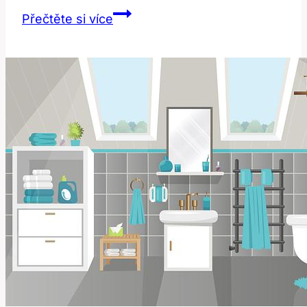
Quizzes:
Přečtěte si více
Jak
Efektivně
Využívat
Kvízy
pro
Vzdělávání?