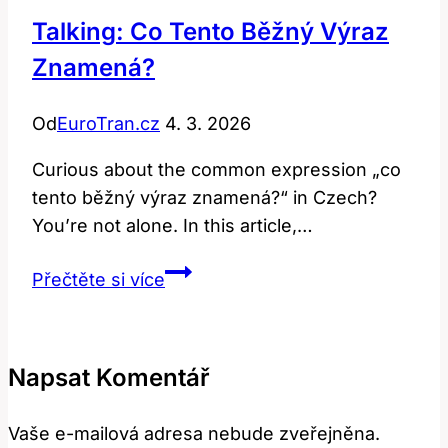
Talking: Co Tento Běžný Výraz
Znamená?
Od
EuroTran.cz
4. 3. 2026
Curious about the common expression „co
tento běžný výraz znamená?“ in Czech?
You’re not alone. In this article,…
Talking:
Přečtěte si více
Co
tento
běžný
Napsat Komentář
výraz
znamená?
Vaše e-mailová adresa nebude zveřejněna.