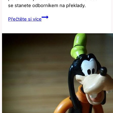
se stanete odborníkem na překlady.
Jak
Přečtěte si více
Správně
Přeložit
‚Bar‘
do
Češtiny:
Kompletní
Průvodce