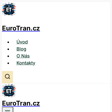
Přeskočit
na
obsah
EuroTran.cz
Úvod
Blog
O Nás
Kontakty
EuroTran.cz