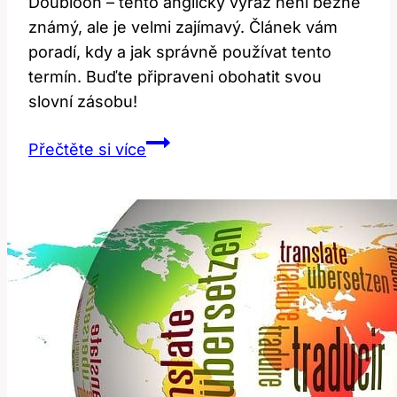
Doubloon – tento anglický výraz není běžně
známý, ale je velmi zajímavý. Článek vám
poradí, kdy a jak správně používat tento
termín. Buďte připraveni obohatit svou
slovní zásobu!
Doubloon:
Přečtěte si více
Jak
Správně
Používat
Tento
Anglický
Výraz?