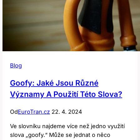
Blog
Goofy: Jaké Jsou Různé
Významy A Použití Této Slova?
Od
EuroTran.cz
22. 4. 2024
Ve slovníku najdeme více než jedno využití
slova „goofy.“ Může se jednat o něco