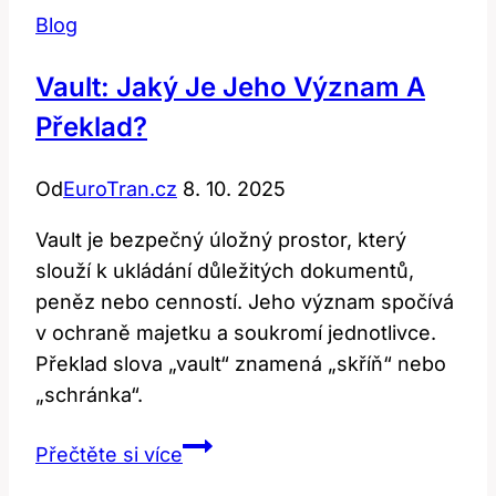
Blog
Vault: Jaký Je Jeho Význam A
Překlad?
Od
EuroTran.cz
8. 10. 2025
Vault je bezpečný úložný prostor, který
slouží k ukládání důležitých dokumentů,
peněz nebo cenností. Jeho význam spočívá
v ochraně majetku a soukromí jednotlivce.
Překlad slova „vault“ znamená „skříň“ nebo
„schránka“.
Vault:
Přečtěte si více
Jaký