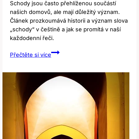
Schody jsou často přehlíženou součástí
našich domovů, ale mají důležitý význam.
Článek prozkoumává historii a význam slova
„schody“ v češtině a jak se promítá v naší
každodenní řeči.
Stair:
Přečtěte si více
Co
to
znamená?
Překlad
a
význam!