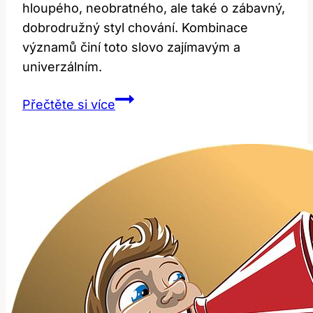
hloupého, neobratného, ale také o zábavný,
dobrodružný styl chování. Kombinace
významů činí toto slovo zajímavým a
univerzálním.
Goofy:
Přečtěte si více
Jaké
Jsou
Různé
Významy
a
Použití
Této
Slova?