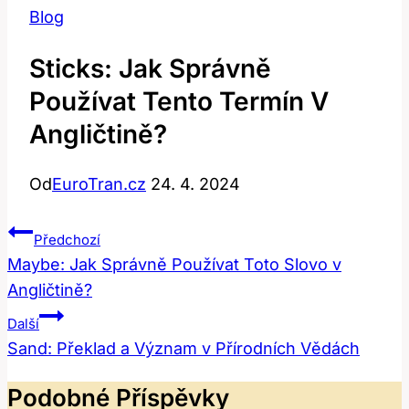
Blog
Sticks: Jak Správně
Používat Tento Termín V
Angličtině?
Od
EuroTran.cz
24. 4. 2024
Navigace
Předchozí
Pro
Maybe: Jak Správně Používat Toto Slovo v
Angličtině?
Příspěvek
Další
Sand: Překlad a Význam v Přírodních Vědách
Podobné Příspěvky