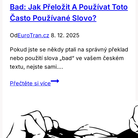
Bad: Jak Přeložit A Používat Toto
Často Používané Slovo?
Od
EuroTran.cz
8. 12. 2025
Pokud jste se někdy ptali na správný překlad
nebo použití slova „bad“ ve vašem českém
textu, nejste sami….
Bad:
Přečtěte si více
Jak
Přeložit
a
Používat
Toto
Často