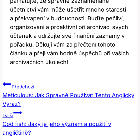
pamatujte,⁢ že správně ⁢zaznamenané
účetnictví vám může ušetřit mnoho ​starostí
a‌ překvapení v⁢ budoucnosti. Buďte pečliví,
organizovaní a proaktivní⁤ při ‌archivaci​ svých
účtenek a udržujte ​své finanční záznamy v⁤
pořádku. ⁣Děkuji⁢ vám za přečtení tohoto
článku a přeji⁤ vám hodně ‍úspěchů při vašich
archivačních úkolech!
Navigace
Předchozí
Pro
Meticulous: Jak Správně Používat Tento Anglický
Výraz?
Příspěvek
Další
Cod fish: Jaký je jeho význam a použití v
angličtině?