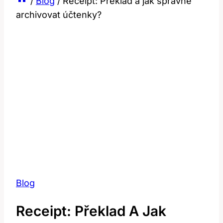
/
Blog
/
Receipt: Překlad a jak správně
archivovat účtenky?
Blog
Receipt: Překlad A Jak