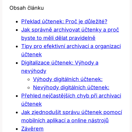
Obsah článku
Překlad účtenek: Proč je důležité?
Jak správně archivovat účtenky a proč
byste to měli dělat pravidelně
Tipy pro efektivní archivaci a organizaci
účtenek
Digitalizace⁤ účtenek:‌ Výhody ⁤a
‌nevýhody
Výhody digitálních účtenek:
Nevýhody digitálních účtenek:
Přehled nejčastějších chyb při archivaci‍
účtenek
Jak ​zjednodušit správu účtenek pomocí
mobilních aplikací a ‍online nástrojů
Závěrem