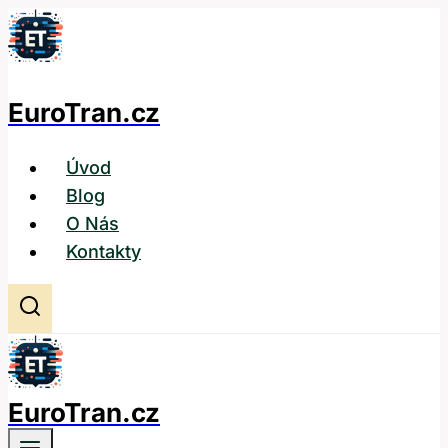
Přeskočit
na
obsah
EuroTran.cz
Úvod
Blog
O Nás
Kontakty
EuroTran.cz