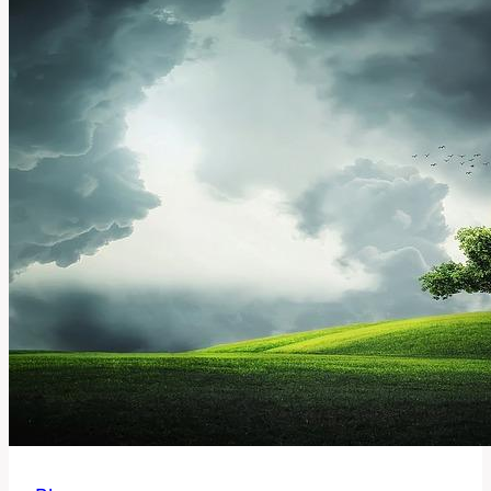
Předmět
–
Významy
Slova!