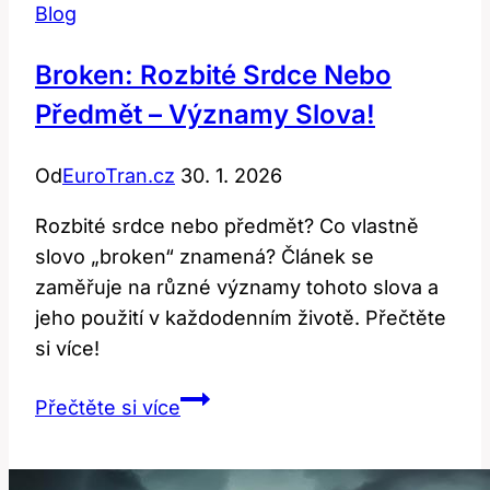
Blog
Broken: Rozbité Srdce Nebo
Předmět – Významy Slova!
Od
EuroTran.cz
30. 1. 2026
Rozbité srdce nebo předmět? Co vlastně
slovo „broken“ znamená? Článek se
zaměřuje na různé významy tohoto slova a
jeho použití v každodenním životě. Přečtěte
si více!
Broken:
Přečtěte si více
Rozbité
Srdce
nebo