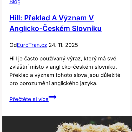
Blog
Hill: Překlad A Význam V
Anglicko-Českém Slovníku
Od
EuroTran.cz
24. 11. 2025
Hill je často používaný výraz, který má své
zvláštní místo v anglicko-českém slovníku.
Překlad a význam tohoto slova jsou důležité
pro porozumění anglického jazyka.
Hill:
Přečtěte si více
Překlad
a
význam
v