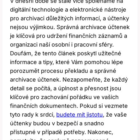
V dnešní ‌době se stále ​více spoléháme na
⁤digitální technologie a elektronické nástroje
pro archivaci důležitých informací, a účtenky
nejsou výjimkou. ​Správná​ archivace účtenek
je ‌klíčová pro udržení finančních záznamů a
organizaci naší osobní i pracovní sféry.
Doufám, ‍že tento článek poskytl užitečné
informace a tipy,‌ které Vám pomohou lépe
porozumět procesu překladu a⁢ správné‌
archivace účtenek. ⁢Nezapomeňte, že každý
detail ‍se počítá, a úplnost⁢ a přesnost jsou
klíčové ‌pro zachování pořádku ve vašich‍
finančních ‌dokumentech. ‍Pokud si vezmete‌
tyto‌ rady k srdci,
budete mít jistotu
, že vaše
účtenky⁢ budou v bezpečí a snadno
přístupné⁢ v případě potřeby.⁣ Nakonec,