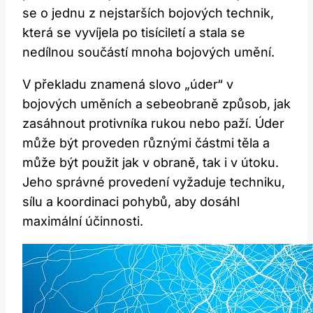
se o jednu z nejstarších bojových technik,
⁣která se vyvíjela⁢ po tisíciletí a stala ‌se
⁢nedílnou součástí mnoha bojových umění.
V překladu⁢ znamená slovo‍ „úder“ v
bojových uměních a‌ sebeobraně způsob, jak
zasáhnout protivníka rukou nebo paží. Úder
může být proveden různými částmi ⁤těla a
může být použit⁣ jak v obraně, tak ‍i⁢ v útoku.
Jeho správné provedení vyžaduje ⁣techniku,⁤
sílu a koordinaci⁤ pohybů, aby ‍dosáhl
maximální účinnosti.