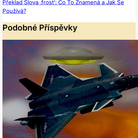
Překlad Slova ‚frost‘: Co To Znamená a Jak Se
Používá?
Podobné Příspěvky