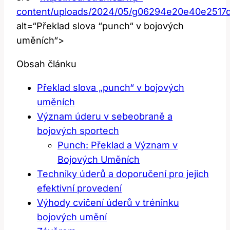
content/uploads/2024/05/g06294e20e40e2517
alt=“Překlad slova ‌“punch“ v bojových
uměních“>
Obsah článku
Překlad slova „punch“ v‌ bojových
uměních
Význam úderu v sebeobraně ⁢a
bojových ⁢sportech
Punch: Překlad ⁣a Význam v
Bojových Uměních
Techniky úderů a‍ doporučení ⁤pro jejich
efektivní provedení
Výhody cvičení úderů v tréninku
bojových umění