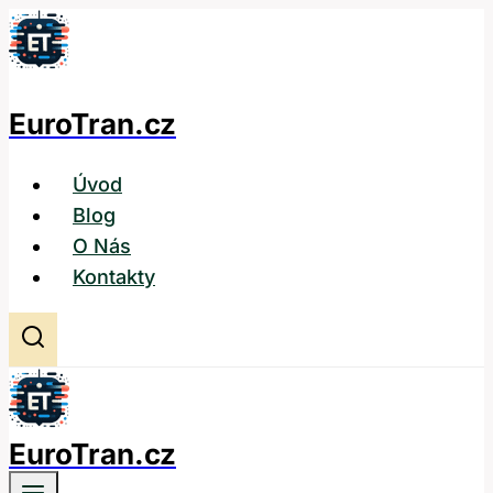
Přeskočit
na
obsah
EuroTran.cz
Úvod
Blog
O Nás
Kontakty
EuroTran.cz