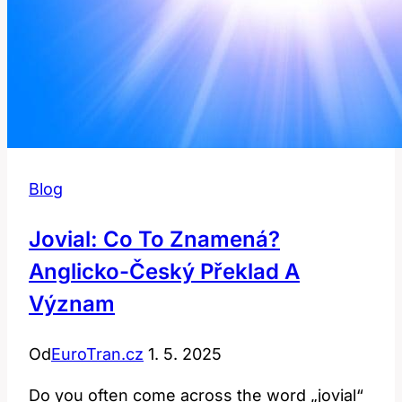
Blog
Jovial: Co To Znamená?
Anglicko-Český Překlad A
Význam
Od
EuroTran.cz
1. 5. 2025
Do you often come across the word „jovial“