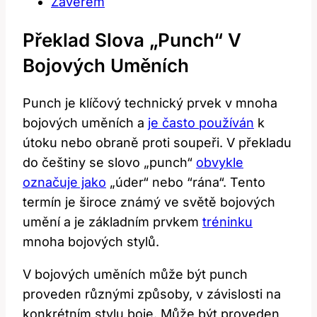
Závěrem
Překlad Slova „punch“ V‌
Bojových Uměních
Punch je klíčový technický prvek⁣ v mnoha
bojových uměních‌ a
je často ‌používán
​k
útoku nebo ⁣obraně⁢ proti soupeři. V překladu
​do češtiny se⁢ slovo⁢ „punch“
obvykle
označuje jako
​ „úder“ nebo ⁢“rána“. Tento
termín je široce ⁣známý ⁤ve světě bojových
umění⁢ a je základním prvkem
tréninku
mnoha bojových⁤ stylů.
V⁣ bojových⁢ uměních může být punch
proveden ‍různými způsoby, v závislosti⁤ na
⁢konkrétním stylu boje.‌ Může být‌ proveden