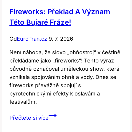
Fireworks: Překlad A Význam
Této Bujaré Fráze!
Od
EuroTran.cz
9. 7. 2026
Není náhoda, že slovo „ohňostroj“ v češtině
překládáme jako „fireworks“! Tento výraz
původně označoval uměleckou show, která
vznikala spojováním ohně a vody. Dnes se
fireworks převážně spojují s
pyrotechnickými efekty k oslavám a
festivalům.
Fireworks:
Přečtěte si více
Překlad
a