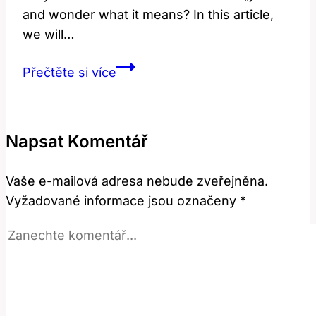
and wonder what it means? In this article,
we will…
Jovial:
Přečtěte si více
Co
to
Znamená?
Napsat Komentář
Anglicko-
Český
Vaše e-mailová adresa nebude zveřejněna.
Překlad
Vyžadované informace jsou označeny
*
a
Význam