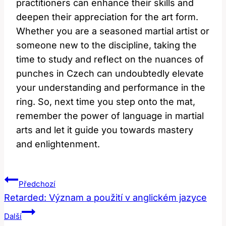
practitioners‌ can enhance their skills ⁢and
deepen their appreciation for the art form.
Whether you are a ‌seasoned martial ​artist or
someone ⁢new to the ⁤discipline, ⁢taking the
time to study and reflect on the nuances of
punches in Czech can undoubtedly elevate⁣
your ‍understanding and performance in ‌the
ring. So, next time you step onto the mat,
remember the power ​of ‍language in martial
arts and ⁢let it⁣ guide you towards mastery
and enlightenment.
Navigace
Předchozí
Pro
Retarded: Význam a použití v anglickém jazyce
Příspěvek
Další