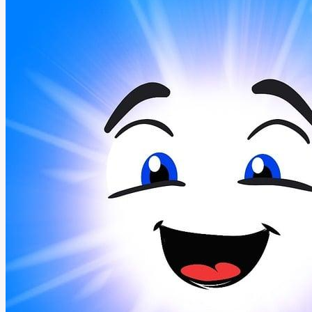
Hlad
v
Angličtině?