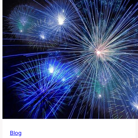
Význam
Této
Technické
Slova
Blog