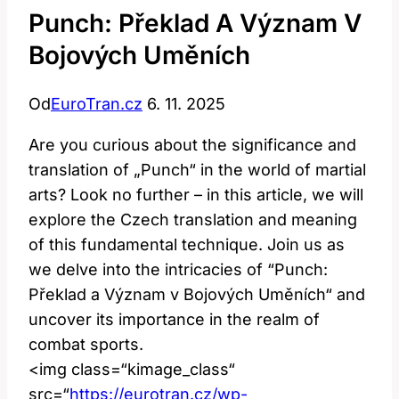
Punch: Překlad A Význam V
Bojových Uměních
Od
EuroTran.cz
6. 11. 2025
Are you curious about the significance and
‍translation of „Punch“ in the world ⁣of martial
‍arts? Look no further – in ⁢this article, we ⁣will
explore the Czech translation and meaning
of this‍ fundamental ‌technique. Join us as
we⁣ delve into the intricacies⁢ of ⁣“Punch:
‍Překlad a Význam⁢ v Bojových Uměních“ ⁢and
uncover its importance in the ⁣realm⁢ of
combat⁣ sports.
<img class=“kimage_class“⁢
src=“
https://eurotran.cz/wp-