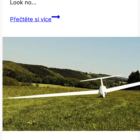
Look no…
Chunk:
Přečtěte si více
Jak
Správně
Používat
Tento
Výraz
v
Angličtině?