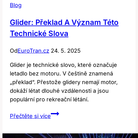
Blog
Glider: Překlad A Význam Této
Technické Slova
Od
EuroTran.cz
24. 5. 2025
Glider je technické slovo, které označuje
letadlo bez motoru. V češtině znamená
„překlad“. Přestože glidery nemají motor,
dokáží létat dlouhé vzdálenosti a jsou
populární pro rekreační létání.
Glider:
Přečtěte si více
Překlad
a