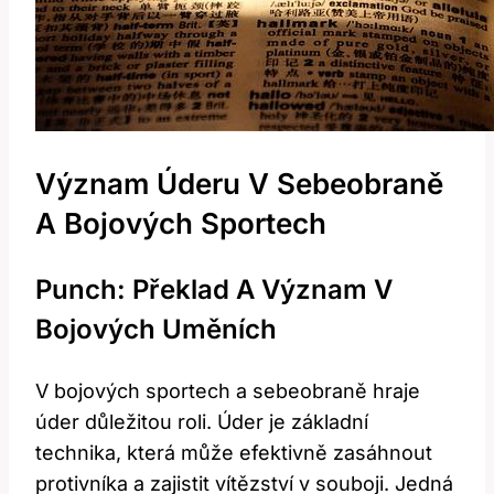
Význam Úderu V Sebeobraně
⁢a Bojových ⁢sportech
Punch: Překlad ⁣a Význam V
Bojových Uměních
V bojových ⁢sportech a ‍sebeobraně hraje
úder důležitou roli. Úder ​je​ základní
technika, ⁢která může efektivně zasáhnout ​
protivníka‍ a zajistit vítězství ⁤v ‌souboji. Jedná