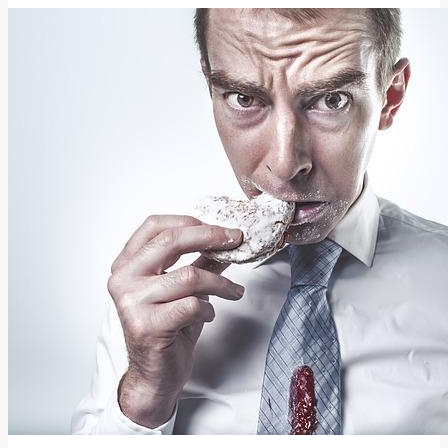
význam
této
bujaré
fráze!