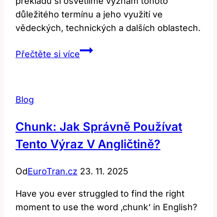
překladu si osvětlíme význam tohoto
důležitého termínu a jeho využití ve
vědeckých, technických a dalších oblastech.
Intercept:
Přečtěte si více
Co
Tento
Termín
Blog
Znamená?
Anglicko-
Chunk: Jak Správně Používat
Český
Tento Výraz V Angličtině?
Překlad
Od
EuroTran.cz
23. 11. 2025
Have you ever struggled to find the right
moment to use the word ‚chunk‘ in English?