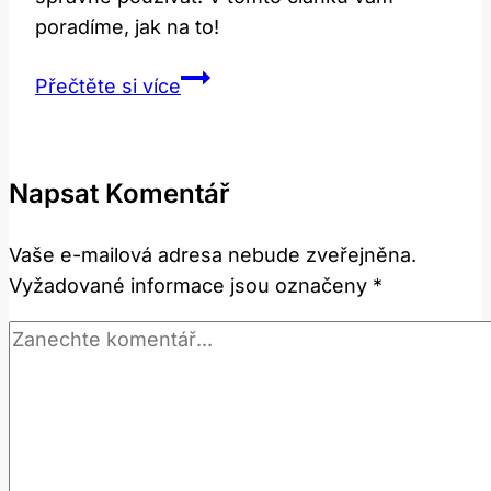
poradíme, jak na to!
Know:
Přečtěte si více
Jak
správně
používat
Napsat Komentář
tento
anglický
Vaše e-mailová adresa nebude zveřejněna.
výraz?
Vyžadované informace jsou označeny
*