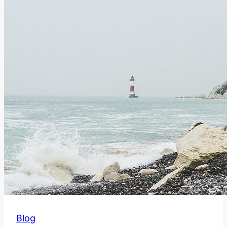
a
Používat
Tento
Anglický
Výraz?
Blog