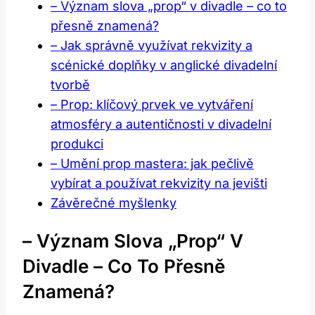
– Význam slova „prop“ v divadle – co to
přesně znamená?
– Jak správně využívat rekvizity a
scénické doplňky v anglické divadelní
tvorbě
– Prop: klíčový prvek ve vytváření
atmosféry a autentičnosti v divadelní
produkci
– Umění prop mastera: jak pečlivě
vybírat a používat rekvizity na jevišti
Závěrečné myšlenky
– Význam Slova „prop“ V
Divadle – Co To Přesně
Znamená?