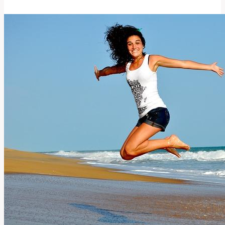
Význam
a
Překlad
v
Anglicko-
Českém
Slovníku