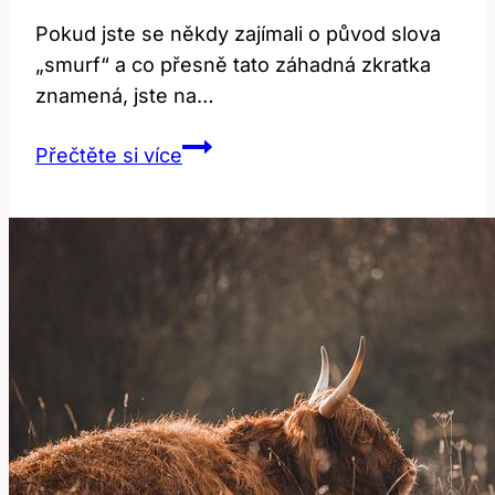
Pokud jste se někdy zajímali o původ slova
„smurf“ a co přesně tato záhadná zkratka
znamená, jste na…
Smurf:
Přečtěte si více
Co
skutečně
znamená
toto
zajímavé
slovo?