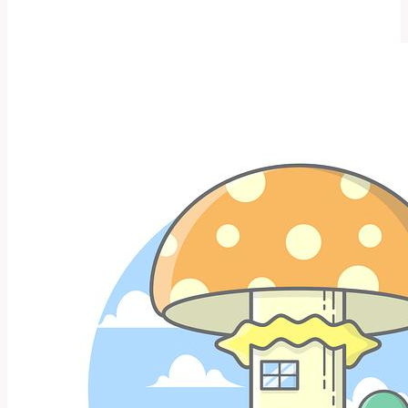
Co
Toto
Slovo
Znamená
a
Jak
Ho
Použít?