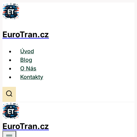
Přeskočit
na
obsah
EuroTran.cz
Úvod
Blog
O Nás
Kontakty
EuroTran.cz