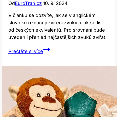
Od
EuroTran.cz
10. 9. 2024
V článku se dozvíte, jak se v anglickém
slovníku označují zvířecí zvuky a jak se liší
od českých ekvivalentů. Pro srovnání bude
uveden i přehled nejčastějších zvuků zvířat.
Zoon:
Přečtěte si více
Jak
zvíře
zní
v
anglickém
slovníku?