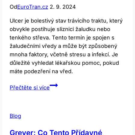
Od
EuroTran.cz
2. 9. 2024
Ulcer je bolestivý stav trávicího traktu, který
obvykle postihuje sliznici žaludku nebo
tenkého střeva. Tento termín je spojen s
žaludečními vředy a může být způsobený
mnoha faktory, včetně stresu a infekcí. Je
důležité vyhledat lékařskou pomoc, pokud
máte podezření na vřed.
Ulcer:
Přečtěte si více
Co
tento
zdravotní
Blog
termín
říká
Greyer: Co Tento Přídavné