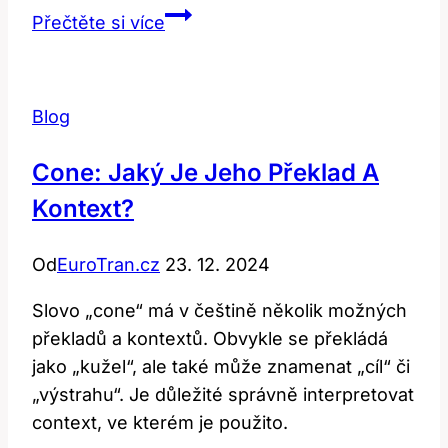
Tuesday:
Přečtěte si více
Co
všechno
může
Blog
znamenat
tento
Cone: Jaký Je Jeho Překlad A
den?
Kontext?
Od
EuroTran.cz
23. 12. 2024
Slovo „cone“ má v češtině několik možných
překladů a kontextů. Obvykle se překládá
jako „kužel“, ale také může znamenat „cíl“ či
„výstrahu“. Je důležité správně interpretovat
context, ve kterém je použito.