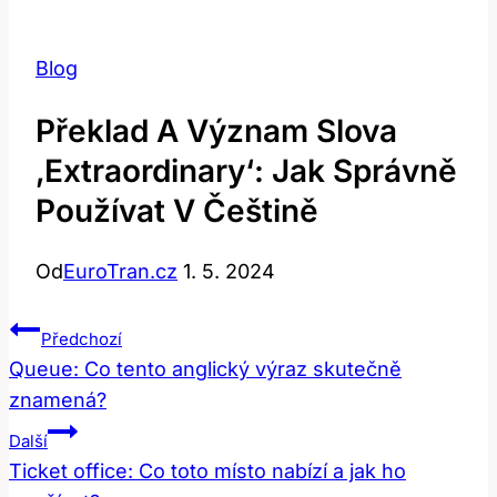
Blog
Překlad A Význam Slova
‚extraordinary‘: Jak Správně
Používat V Češtině
Od
EuroTran.cz
1. 5. 2024
Navigace
Předchozí
Pro
Queue: Co tento anglický výraz skutečně
znamená?
Příspěvek
Další
Ticket office: Co toto místo nabízí a jak ho