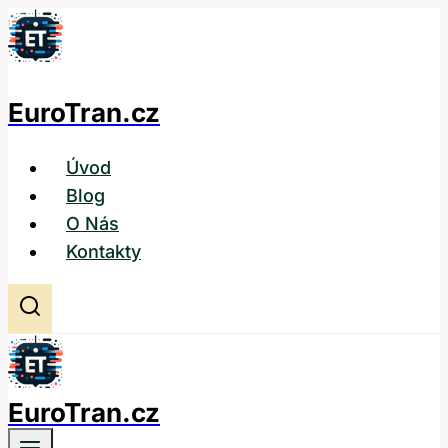
Přeskočit
na
obsah
EuroTran.cz
Úvod
Blog
O Nás
Kontakty
EuroTran.cz