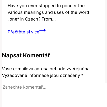
Have you ever stopped to ponder the
various meanings and uses of the word
„one“ in Czech? From…
One:
Přečtěte si více
Jaké
Jsou
Různé
Napsat Komentář
Významy
a
Vaše e-mailová adresa nebude zveřejněna.
Použití
Vyžadované informace jsou označeny
*
Této
Slova?