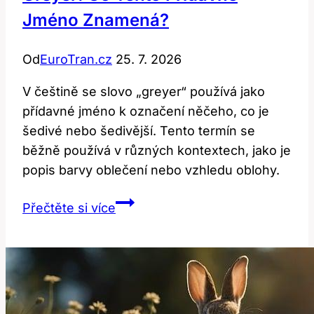
o
Jméno Znamená?
nemoci?
Od
EuroTran.cz
25. 7. 2026
V češtině se slovo „greyer“ používá jako
přídavné jméno k označení něčeho, co je
šedivé nebo šedivější. Tento termín se
běžně používá v různých kontextech, jako je
popis barvy oblečení nebo vzhledu oblohy.
Greyer:
Přečtěte si více
Co
Tento
Přídavné
Jméno
Znamená?