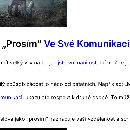
o „prosím“
Ve Své Komunikaci
ít velký vliv na to,
jak jste vnímáni ostatními
. Zde je
ilý způsob žádosti o něco od ostatních. Například: 
omunikaci
, ukazujete respekt k druhé osobě. To můž
o slova jako „prosím“ naznačuje vaši vzdělanost a s