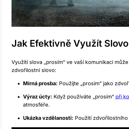
Jak Efektivně Využít Slov
Využití slova „prosím“ ve vaší komunikaci může m
zdvořilostní slovo:
Mírná prosba:
Použijte „prosím“ jako zdvoř
Výraz úcty:
Když používáte „prosím“
při k
atmosféře.
Ukázka vzdělanosti:
Použití zdvořilostníh