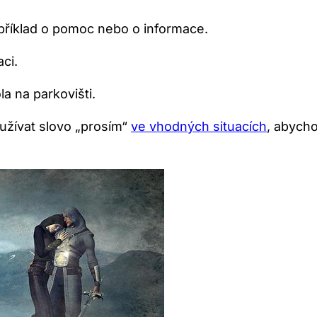
říklad o pomoc nebo o informace.
ci.
a na parkovišti.
oužívat slovo „prosím“
ve vhodných situacích
, abycho