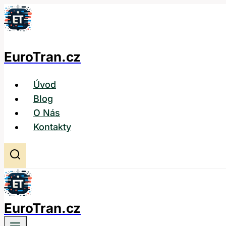
Přeskočit
na
obsah
EuroTran.cz
Úvod
Blog
O Nás
Kontakty
EuroTran.cz