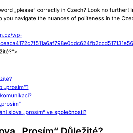
word „please“ correctly in Czech? Look no further! In 
p you navigate the nuances of politeness in the Cze
an.cz/wp-
8ceaca4172d7f511a6af798e0ddc624fb2ccd517131e
žité?“>
žité?
o „prosím“?
é komunikaci?
 „prosím“
ání slova „prosím“ ve společnosti?
lova „prosím“ Důležité?