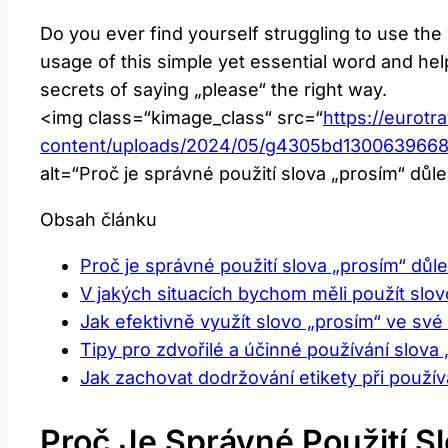
Do you ever find yourself struggling to use the 
usage of this simple yet essential word and hel
secrets of saying „please“ the right way.
<img class=“kimage_class“ src=“
https://eurotr
content/uploads/2024/05/g4305bd130063966
alt=“Proč je správné použití slova „prosím“ důle
Obsah článku
Proč je správné použití slova „prosím“ důle
V jakých situacích bychom měli použít slov
Jak efektivně využít slovo „prosím“ ve sv
Tipy pro zdvořilé a účinné používání slova
Jak zachovat dodržování etikety při použív
Proč Je Správné Použití S