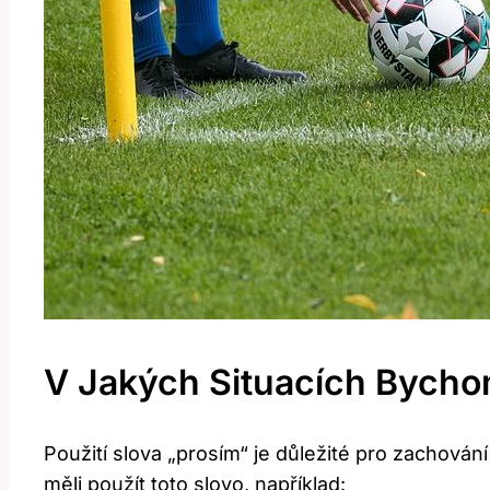
V Jakých Situacích Bychom
Použití slova „prosím“ je důležité pro zachování
měli použít toto slovo, například: