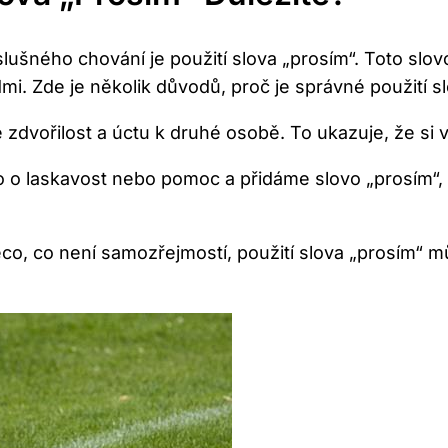
a slušného chování je použití slova „prosím“. Toto sl
i. Zde je několik důvodů, proč je správné použití sl
zdvořilost a úctu k druhé osobě. To ukazuje, že si váž
o laskavost nebo pomoc a přidáme slovo „prosím“, u
, co není samozřejmostí, použití slova „prosím“ m