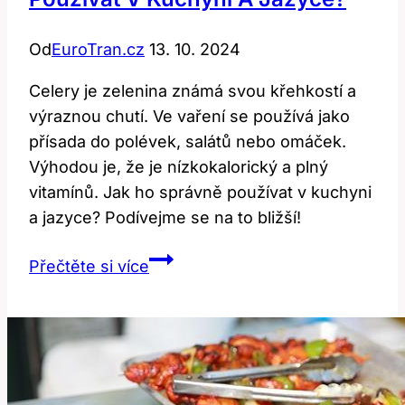
Od
EuroTran.cz
13. 10. 2024
Celery je zelenina známá svou křehkostí a
výraznou chutí. Ve vaření se používá jako
přísada do polévek, salátů nebo omáček.
Výhodou je, že je nízkokalorický a plný
vitamínů. Jak ho správně používat v kuchyni
a jazyce? Podívejme se na to bližší!
Celery:
Přečtěte si více
Co
To
Je
a
Jak