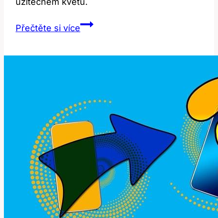
užitečném květu.
Dandelion:
Přečtěte si více
Co
Toto
Slovo
Znamená
a
Jak
Ho
Přeložit?