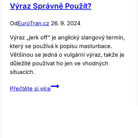
Výraz Správně Použít?
Od
EuroTran.cz
26. 9. 2024
Výraz „jerk off“ je anglický slangový termín,
který se používá k popisu masturbace.
Většinou se jedná o vulgární výraz, takže je
důležité používat ho jen ve vhodných
situacích.
Jerk
Přečtěte si více
off:
Jak
tento
anglický
výraz
správně