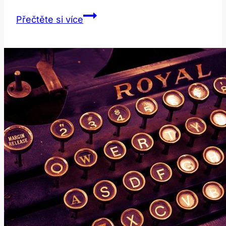
Hispanic:
Přečtěte si více
Co
Znamená
Být
Hispánského
Původu?