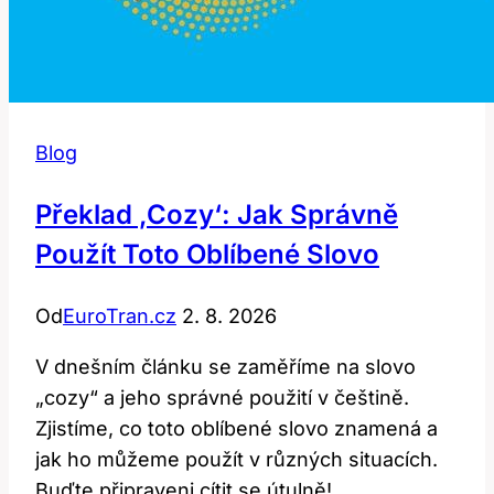
Blog
Překlad ‚cozy‘: Jak Správně
Použít Toto Oblíbené Slovo
Od
EuroTran.cz
2. 8. 2026
V dnešním článku se zaměříme na slovo
„cozy“ a jeho správné použití v češtině.
Zjistíme, co toto oblíbené slovo znamená a
jak ho můžeme použít v různých situacích.
Buďte připraveni cítit se útulně!