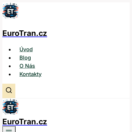
Přeskočit
na
obsah
EuroTran.cz
Úvod
Blog
O Nás
Kontakty
EuroTran.cz