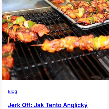
Ho
Používat
v
Kuchyni
a
Jazyce?
Blog
Jerk Off: Jak Tento Anglický