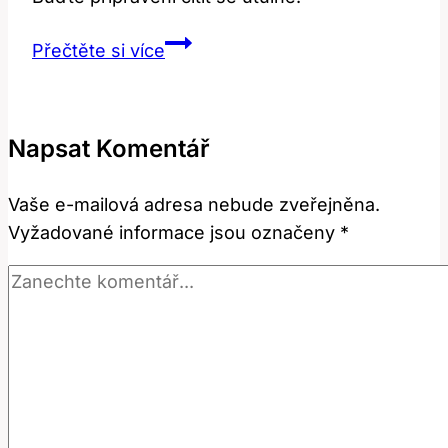
Překlad
Přečtěte si více
‚cozy‘:
Jak
správně
Napsat Komentář
použít
toto
Vaše e-mailová adresa nebude zveřejněna.
oblíbené
Vyžadované informace jsou označeny
*
slovo