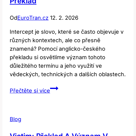
Překlad
Od
EuroTran.cz
12. 2. 2026
Intercept je slovo, které se často objevuje v
různých kontextech, ale co přesně
znamená? Pomocí anglicko-českého
překladu si osvětlíme význam tohoto
důležitého termínu a jeho využití ve
vědeckých, technických a dalších oblastech.
Intercept:
Přečtěte si více
Co
Tento
Termín
Blog
Znamená?
Anglicko-