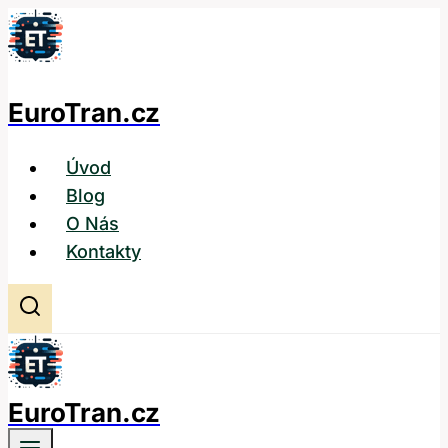
Přeskočit
na
obsah
EuroTran.cz
Úvod
Blog
O Nás
Kontakty
EuroTran.cz