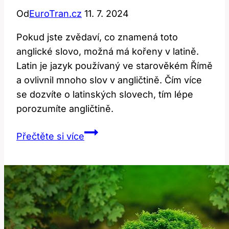
Od
EuroTran.cz
11. 7. 2024
Pokud jste zvědaví, co znamená toto
anglické slovo, možná má kořeny v latině.
Latin je jazyk používaný ve starověkém Římě
a ovlivnil mnoho slov v angličtině. Čím více
se dozvíte o latinských slovech, tím lépe
porozumíte angličtině.
Latin:
Přečtěte si více
Co
znamená
toto
anglické
slovo?