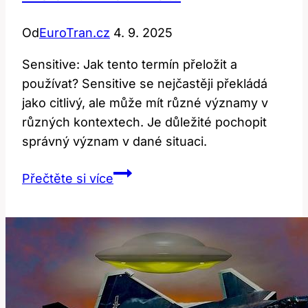
Od
EuroTran.cz
4. 9. 2025
Sensitive: Jak tento termín přeložit a
používat? Sensitive se nejčastěji překládá
jako citlivý, ale může mít různé významy v
různých kontextech. Je důležité pochopit
správný význam v dané situaci.
Sensitive:
Přečtěte si více
Jak
tento
termín
přeložit
a
používat?