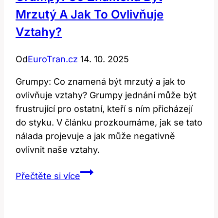
Mrzutý A Jak To Ovlivňuje
Vztahy?
Od
EuroTran.cz
14. 10. 2025
Grumpy: Co znamená být mrzutý a jak to
ovlivňuje vztahy? Grumpy jednání může být
frustrující pro ostatní, kteří s ním přicházejí
do styku. V článku prozkoumáme, jak se tato
nálada projevuje a jak může negativně
ovlivnit naše vztahy.
Grumpy:
Přečtěte si více
Co
Znamená
Být