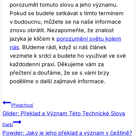
porozumět tomuto slovu a jeho významu.
Pokud se budete setkávat s tímto termínem
v budoucnu, můžete se na naše informace
znovu obrátit. Nezapomeňte, že znalost
jazyka je klíčem k
porozumění světu kolem
nás
. BUdeme rádi, když si náš článek
vezmete k srdci a budete ho využívat ve své
každodenní praxi. Děkujeme vám za
přečtení a doufáme, že se s vámi brzy
podělíme o další zajímavé informace.
Navigace
Předchozí
Pro
Glider: Překlad a Význam Této Technické Slova
Příspěvek
Další
Powder: Jaký je jeho překlad a význam v češtině?