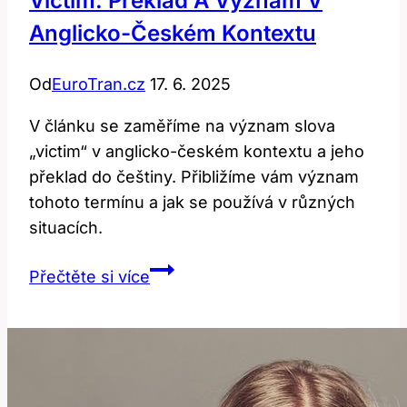
Victim: Překlad A Význam V
Český
Anglicko-Českém Kontextu
Překlad
Od
EuroTran.cz
17. 6. 2025
V článku se zaměříme na význam slova
„victim“ v anglicko-českém kontextu a jeho
překlad do češtiny. Přibližíme vám význam
tohoto termínu a jak se používá v různých
situacích.
Victim:
Přečtěte si více
Překlad
a
význam
v
anglicko-