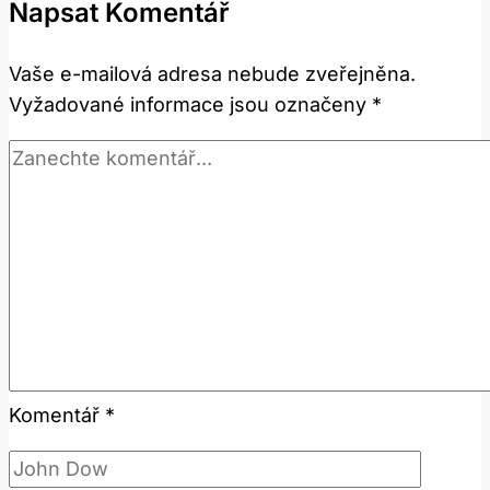
Napsat Komentář
Mrzutý
a
Vaše e-mailová adresa nebude zveřejněna.
Jak
Vyžadované informace jsou označeny
*
to
Ovlivňuje
Vztahy?
Komentář
*