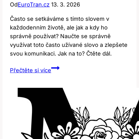
Od
EuroTran.cz
13. 3. 2026
Často se setkáváme s tímto slovem v
každodenním životě, ale jak a kdy ho
správně používat? Naučte se správně
využívat toto často užívané slovo a zlepšete
svou komunikaci. Jak na to? Čtěte dál.
By:
Přečtěte si více
Jak
a
kdy
používat
toto
často
využívané
slovo?