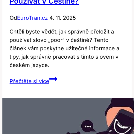
Používat V Češtině?
Od
EuroTran.cz
4. 11. 2025
Chtěli byste vědět, jak správně přeložit a
používat slovo „poor“ v češtině? Tento
článek vám poskytne užitečné informace a
tipy, jak správně pracovat s tímto slovem v
českém jazyce.
Poor:
Přečtěte si více
Jak
Správně
Přeložit
a
Používat
v