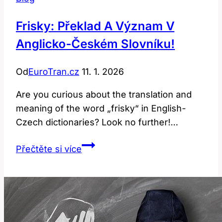
Frisky: Překlad A Význam V
Anglicko-Českém Slovníku!
Od
EuroTran.cz
11. 1. 2026
Are you curious about the translation and
meaning of the word „frisky“ in English-
Czech dictionaries? Look no further!…
Frisky:
Přečtěte si více
Překlad
a
význam
v
anglicko-