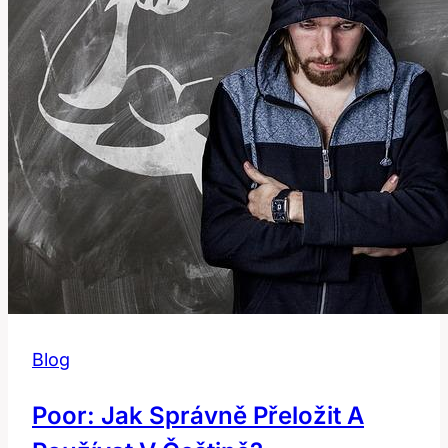
českém
slovníku!
Blog
Poor: Jak Správně Přeložit A