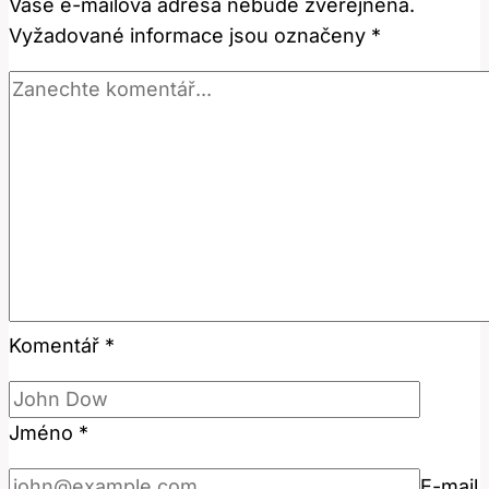
Vaše e-mailová adresa nebude zveřejněna.
Znamená
Vyžadované informace jsou označeny
*
a
Jak
Se
Používá?
Komentář
*
Jméno
*
E-mail