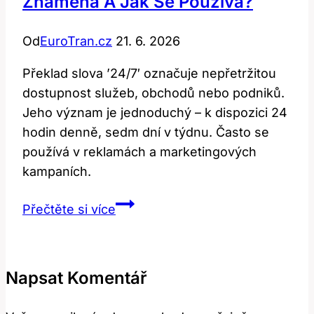
Znamená A Jak Se Používá?
Od
EuroTran.cz
21. 6. 2026
Překlad slova ’24/7′ označuje nepřetržitou
dostupnost služeb, obchodů nebo podniků.
Jeho význam je jednoduchý – k dispozici 24
hodin denně, sedm dní v týdnu. Často se
používá v reklamách a marketingových
kampaních.
Překlad
Přečtěte si více
Slova
’24
7′:
Napsat Komentář
Co
To