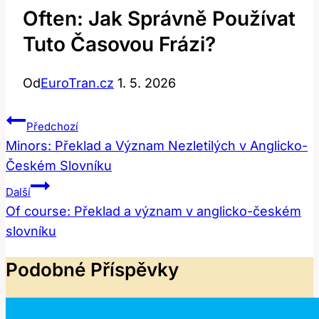
Often: Jak Správně Používat
Tuto Časovou Frázi?
Od
EuroTran.cz
1. 5. 2026
Navigace
Předchozí
Pro
Minors: Překlad a Význam Nezletilých v Anglicko-
Českém Slovníku
Příspěvek
Další
Of course: Překlad a význam v anglicko-českém
slovníku
Podobné Příspěvky