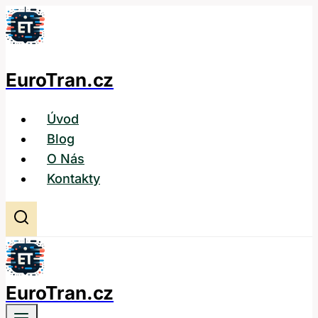
Přeskočit
na
obsah
EuroTran.cz
Úvod
Blog
O Nás
Kontakty
EuroTran.cz