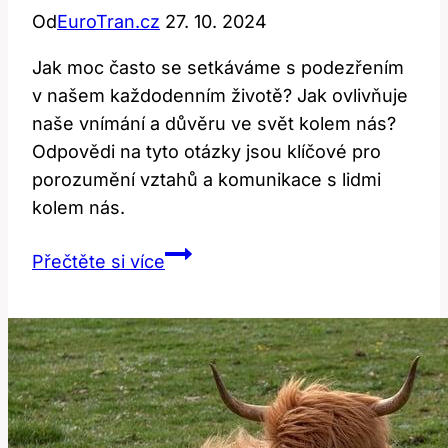
Od
EuroTran.cz
27. 10. 2024
Jak moc často se setkáváme s podezřením
v našem každodenním životě? Jak ovlivňuje
naše vnímání a důvěru ve svět kolem nás?
Odpovědi na tyto otázky jsou klíčové pro
porozumění vztahů a komunikace s lidmi
kolem nás.
Suspicious:
Přečtěte si více
Jak
tento
výraz
ovlivňuje
vnímání
a