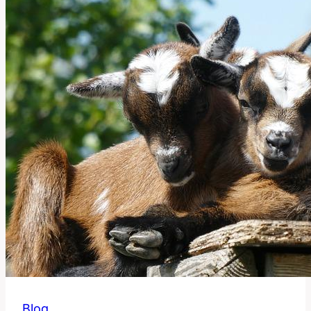
Experimentálního
v
Anglicko-
Českém
Slovníku
Blog