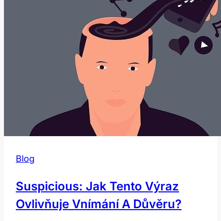
Češtině?
Blog
Suspicious: Jak Tento Výraz
Ovlivňuje Vnímání A Důvěru?