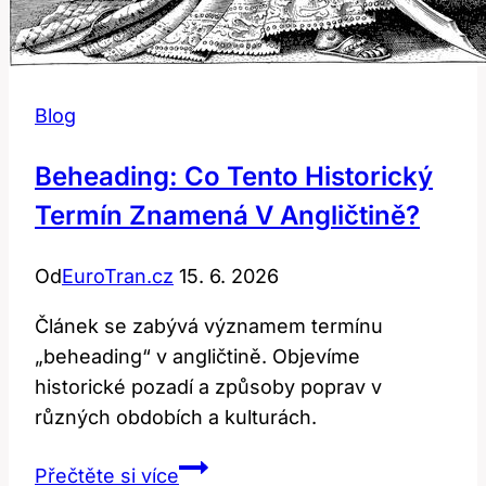
Blog
Beheading: Co Tento Historický
Termín Znamená V Angličtině?
Od
EuroTran.cz
15. 6. 2026
Článek se zabývá významem termínu
„beheading“ v angličtině. Objevíme
historické pozadí a způsoby poprav v
různých obdobích a kulturách.
Beheading:
Přečtěte si více