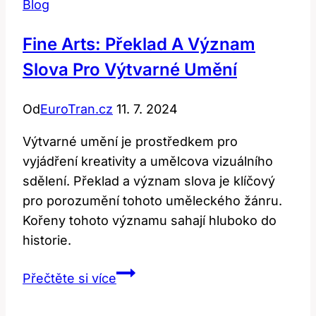
Blog
Fine Arts: Překlad A Význam
Slova Pro Výtvarné Umění
Od
EuroTran.cz
11. 7. 2024
Výtvarné umění je prostředkem pro
vyjádření kreativity a umělcova vizuálního
sdělení. Překlad a význam slova je klíčový
pro porozumění tohoto uměleckého žánru.
Kořeny tohoto významu sahají hluboko do
historie.
Fine
Přečtěte si více
arts:
Překlad