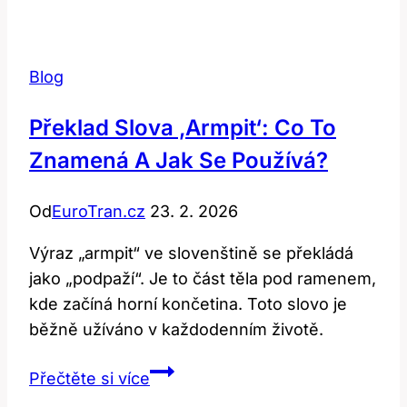
Co
tento
historický
Blog
termín
znamená
Překlad Slova ‚armpit‘: Co To
v
Znamená A Jak Se Používá?
angličtině?
Od
EuroTran.cz
23. 2. 2026
Výraz „armpit“ ve slovenštině se překládá
jako „podpaží“. Je to část těla pod ramenem,
kde začíná horní končetina. Toto slovo je
běžně užíváno v každodenním životě.
Překlad
Přečtěte si více
Slova