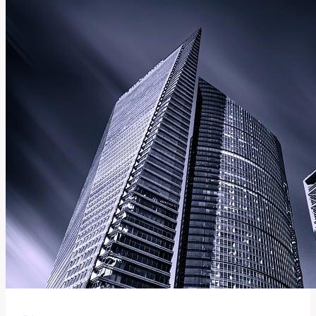
Této
Všestranné
Slova