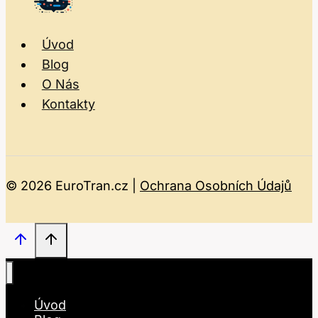
Úvod
Blog
O Nás
Kontakty
© 2026 EuroTran.cz |
Ochrana Osobních Údajů
Úvod