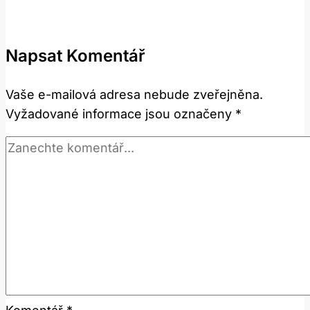
slova
‚bohemian‘:
Jak
Napsat Komentář
ho
používat
Vaše e-mailová adresa nebude zveřejněna.
v
Vyžadované informace jsou označeny
*
češtině?