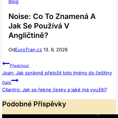
Blog
Noise: Co To Znamená A
Jak Se Používá V
Angličtině?
Od
EuroTran.cz
13. 6. 2026
Navigace
Předchozí
Pro
Joan: Jak správně přeložit toto jméno do češtiny
Příspěvek
Další
Cilantro: Jak se řekne česky a jaké má využití?
Podobné Příspěvky