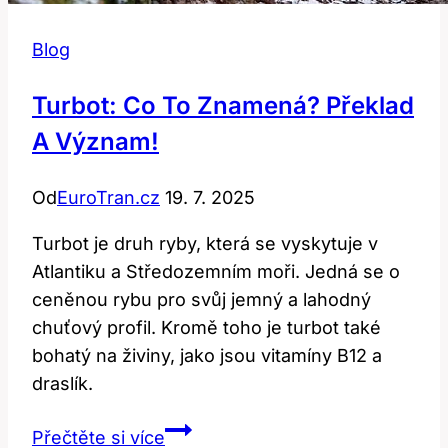
Blog
Turbot: Co To Znamená? Překlad
A Význam!
Od
EuroTran.cz
19. 7. 2025
Turbot je druh ryby, která se vyskytuje v
Atlantiku a Středozemním moři. Jedná se o
ceněnou rybu pro svůj jemný a lahodný
chuťový profil. Kromě toho je turbot také
bohatý na živiny, jako jsou vitamíny B12 a
draslík.
Turbot:
Přečtěte si více