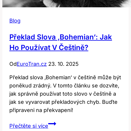
Blog
Překlad Slova ‚bohemian‘: Jak
Ho Používat V Češtině?
Od
EuroTran.cz
23. 10. 2025
Překlad slova ‚Bohemian‘ v češtině může být
poněkud zrádný. V tomto článku se dozvíte,
jak správně používat toto slovo v češtině a
jak se vyvarovat překladových chyb. Buďte
připraveni na překvapení!
Překlad
Přečtěte si více