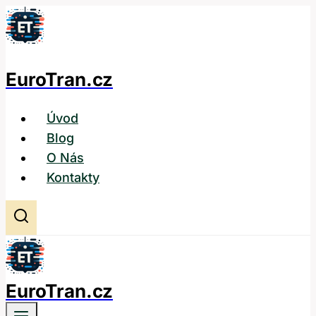
Přeskočit
na
obsah
EuroTran.cz
Úvod
Blog
O Nás
Kontakty
EuroTran.cz