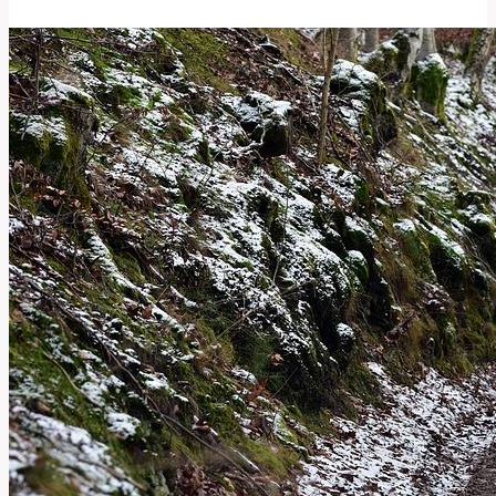
‚armpit‘:
Co
To
Znamená
a
Jak
Se
Používá?