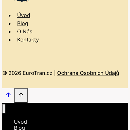
Úvod
Blog
O Nás
Kontakty
© 2026 EuroTran.cz |
Ochrana Osobních Údajů
Úvod
Blog