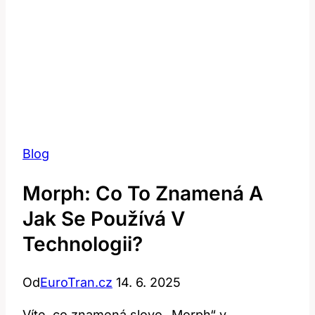
Blog
Morph: Co To Znamená A
Jak Se Používá V
Technologii?
Od
EuroTran.cz
14. 6. 2025
Víte, co znamená slovo „Morph“ v