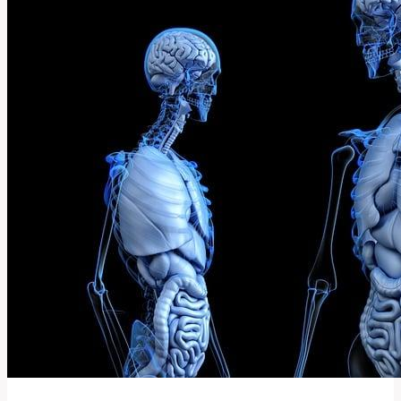
Tento
Anglický
Výraz
a
Jak
Ho
Použít?