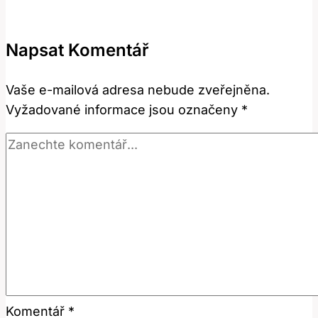
‚armpit‘:
Co
Napsat Komentář
To
Znamená
Vaše e-mailová adresa nebude zveřejněna.
a
Vyžadované informace jsou označeny
*
Jak
Se
Používá?
Komentář
*