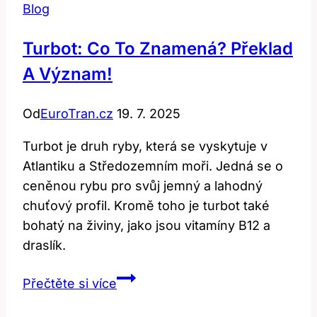
Blog
Turbot: Co To Znamená? Překlad
A Význam!
Od
EuroTran.cz
19. 7. 2025
Turbot je druh ryby, která se vyskytuje v
Atlantiku a Středozemním moři. Jedná se o
ceněnou rybu pro svůj jemný a lahodný
chuťový profil. Kromě toho je turbot také
bohatý na živiny, jako jsou vitamíny B12 a
draslík.
Turbot:
Přečtěte si více
Co
to