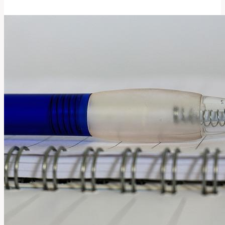
a
Význam
Látky
v
Anglicko-
Českém
Slovníku