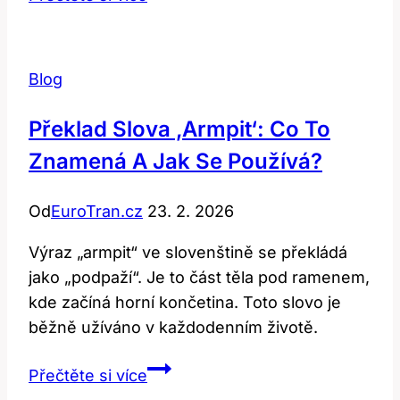
Co
to
znamená
Blog
a
jak
Překlad Slova ‚armpit‘: Co To
se
Znamená A Jak Se Používá?
používá
v
Od
EuroTran.cz
23. 2. 2026
angličtině?
Výraz „armpit“ ve slovenštině se překládá
jako „podpaží“. Je to část těla pod ramenem,
kde začíná horní končetina. Toto slovo je
běžně užíváno v každodenním životě.
Překlad
Přečtěte si více
Slova