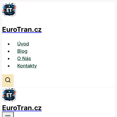
Přeskočit
na
obsah
EuroTran.cz
Úvod
Blog
O Nás
Kontakty
EuroTran.cz