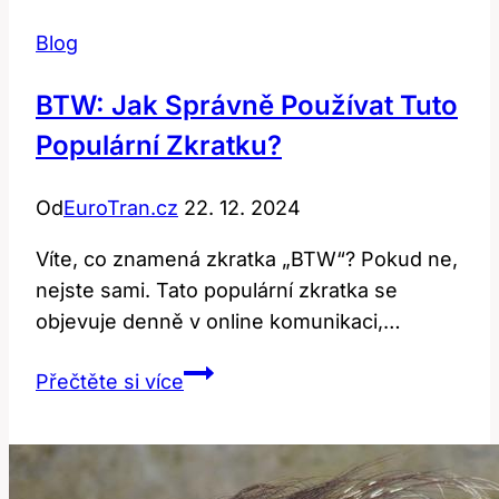
Blog
BTW: Jak Správně Používat Tuto
Populární Zkratku?
Od
EuroTran.cz
22. 12. 2024
Víte, co znamená zkratka „BTW“? Pokud ne,
nejste sami. Tato populární zkratka se
objevuje denně v online komunikaci,…
BTW:
Přečtěte si více
Jak
Správně
Používat
Tuto