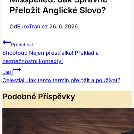
Přeložit Anglické Slovo?
Od
EuroTran.cz
26. 6. 2026
Navigace
Předchozí
Pro
Shootout: Nejen přestřelka! Překlad a
bezpečnostní kontexty!
Příspěvek
Další
Celestial: Jak tento termín přeložit a používat?
Podobné Příspěvky