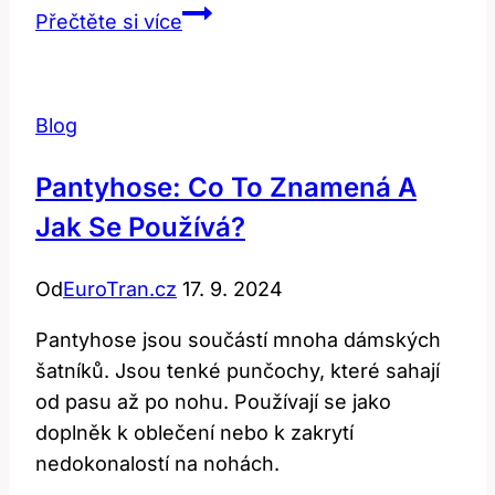
Result:
Přečtěte si více
Co
to
znamená
Blog
a
jak
Pantyhose: Co To Znamená A
se
Jak Se Používá?
používá
ve
Od
EuroTran.cz
17. 9. 2024
vědě?
Pantyhose jsou součástí mnoha dámských
šatníků. Jsou tenké punčochy, které sahají
od pasu až po nohu. Používají se jako
doplněk k oblečení nebo k zakrytí
nedokonalostí na nohách.