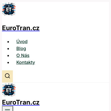
Přeskočit
na
obsah
EuroTran.cz
Úvod
Blog
O Nás
Kontakty
EuroTran.cz