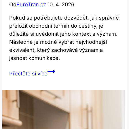
Od
EuroTran.cz
10. 4. 2026
Pokud se potřebujete dozvědět, jak správně
přeložit obchodní termín do češtiny, je
důležité si uvědomit jeho kontext a význam.
Následně je možné vybrat nejvhodnější
ekvivalent, který zachovává význam a
jasnost komunikace.
Package:
Přečtěte si více
Jak
Správně
Přeložit
Tento
Obchodní
Termín?