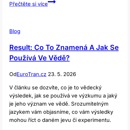
Bawling:
Přečtěte si více
Co
Tento
Emocionální
Blog
Termín
Znamená
Result: Co To Znamená A Jak Se
v
Používá Ve Vědě?
Angličtině?
Od
EuroTran.cz
23. 5. 2026
V článku se dozvíte, co je to vědecký
výsledek, jak se používá ve výzkumu a jaký
je jeho význam ve vědě. Srozumitelným
jazykem vám objasníme, co vám výsledky
mohou říct o daném jevu či experimentu.