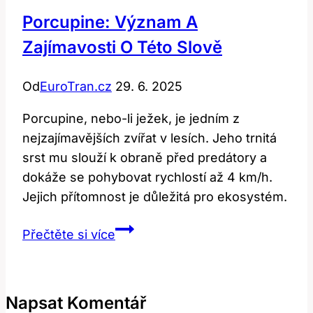
Porcupine: Význam A
Zajímavosti O Této Slově
Od
EuroTran.cz
29. 6. 2025
Porcupine, nebo-li ježek, je jedním z
nejzajímavějších zvířat v lesích. Jeho trnitá
srst mu slouží k obraně před predátory a
dokáže se pohybovat rychlostí až 4 km/h.
Jejich přítomnost je důležitá pro ekosystém.
Porcupine:
Přečtěte si více
Význam
a
Zajímavosti
Napsat Komentář
o