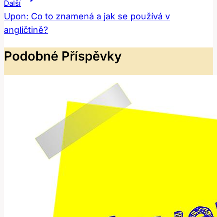
Příspěvek
Další
Upon: Co to znamená a jak se používá v
angličtině?
Podobné Příspěvky