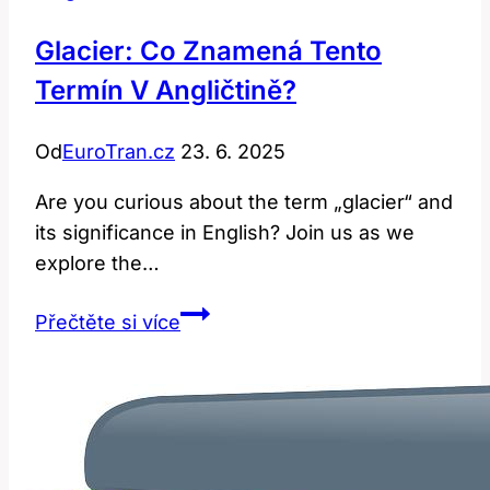
Glacier: Co Znamená Tento
Termín V Angličtině?
Od
EuroTran.cz
23. 6. 2025
Are you curious about the term „glacier“ and
its significance in English? Join us as we
explore the…
Glacier:
Přečtěte si více
Co
Znamená
Tento
Termín
v