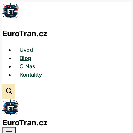
Přeskočit
na
obsah
EuroTran.cz
Úvod
Blog
O Nás
Kontakty
EuroTran.cz