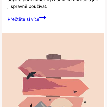
ji správně používat.
Compression:
Přečtěte si více
Co
To
Znamená?
Překlad
a
Význam!