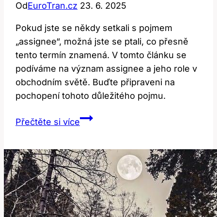
Od
EuroTran.cz
23. 6. 2025
Pokud jste se někdy setkali s pojmem
„assignee“, možná jste se ptali, co přesně
tento termín znamená. V tomto článku se
podíváme na význam assignee a jeho role v
obchodním světě. Buďte připraveni na
pochopení tohoto důležitého pojmu.
Assignee:
Přečtěte si více
Co
přesně
tento
termín
znamená?