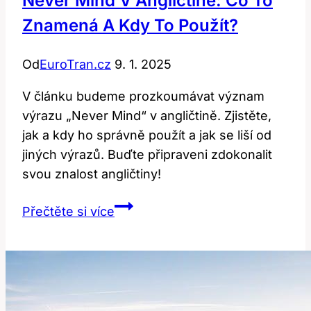
Never Mind V Angličtině: Co To
Znamená A Kdy To Použít?
Od
EuroTran.cz
9. 1. 2025
V článku budeme prozkoumávat význam
výrazu „Never Mind“ v angličtině. Zjistěte,
jak a kdy ho správně použít a jak se liší od
jiných výrazů. Buďte připraveni zdokonalit
svou znalost angličtiny!
Never
Přečtěte si více
mind
v
angličtině:
Co
to