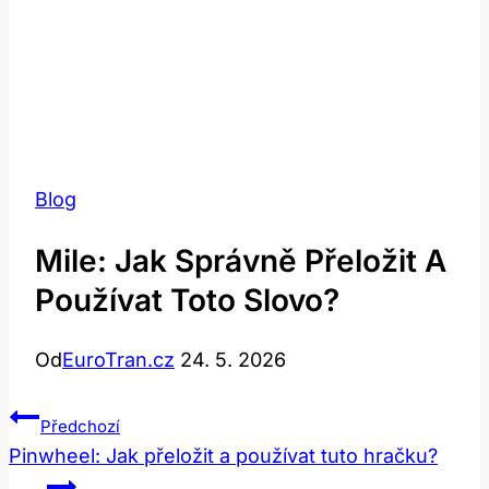
Blog
Mile: Jak Správně Přeložit A
Používat Toto Slovo?
Od
EuroTran.cz
24. 5. 2026
Navigace
Předchozí
Pro
Pinwheel: Jak přeložit a používat tuto hračku?