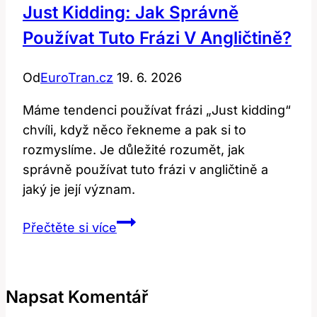
Just Kidding: Jak Správně
Používat Tuto Frázi V Angličtině?
Od
EuroTran.cz
19. 6. 2026
Máme tendenci používat frázi „Just kidding“
chvíli, když něco řekneme a pak si to
rozmyslíme. Je důležité rozumět, jak
správně používat tuto frázi v angličtině a
jaký je její význam.
Just
Přečtěte si více
Kidding:
Jak
Správně
Napsat Komentář
Používat