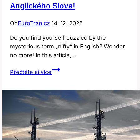
Anglického Slova!
Od
EuroTran.cz
14. 12. 2025
Do you find yourself puzzled by the
mysterious term „nifty“ in English? Wonder
no more! In this article,…
Nifty:
Přečtěte si více
Co
To
Znamená?
Výklad
Anglického
Slova!