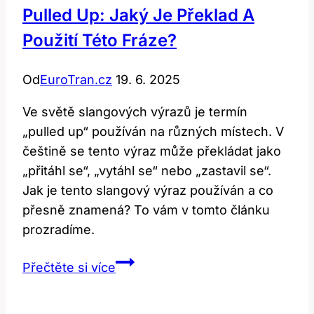
důležitý
Pulled Up: Jaký Je Překlad A
termín?
Použití Této Fráze?
Od
EuroTran.cz
19. 6. 2025
Ve světě slangových výrazů je termín
„pulled up“ používán na různých místech. V
češtině se tento výraz může překládat jako
„přitáhl se“, „vytáhl se“ nebo „zastavil se“.
Jak je tento slangový výraz používán a co
přesně znamená? To vám v tomto článku
prozradíme.
Pulled
Přečtěte si více
Up:
Jaký