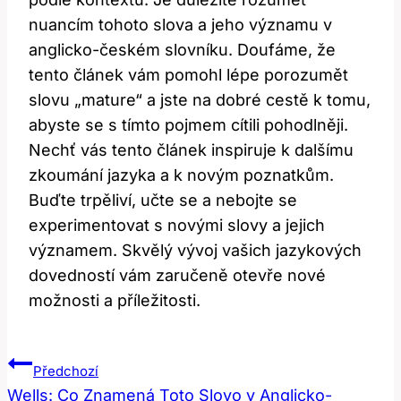
nuancím tohoto slova a jeho významu v
anglicko-českém slovníku. Doufáme, že
tento článek vám pomohl lépe porozumět
slovu „mature“ a jste na dobré cestě k tomu,
abyste se s tímto pojmem cítili pohodlněji.
Nechť vás tento článek inspiruje k dalšímu
zkoumání jazyka a k novým poznatkům.
Buďte trpěliví, učte se a nebojte se
experimentovat s novými slovy a jejich
významem. Skvělý vývoj vašich jazykových
dovedností vám zaručeně otevře nové
možnosti a příležitosti.
Navigace
Předchozí
Pro
Wells: Co Znamená Toto Slovo v Anglicko-