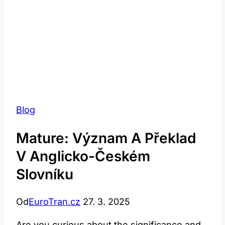
Blog
Mature: Význam A Překlad
V Anglicko-Českém
Slovníku
Od
EuroTran.cz
27. 3. 2025
Are you curious about the significance and