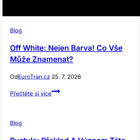
Blog
Off White: Nejen Barva! Co Vše
Může Znamenat?
Od
EuroTran.cz
25. 7. 2026
Off
Přečtěte si více
white:
Nejen
barva!
Blog
Co
vše