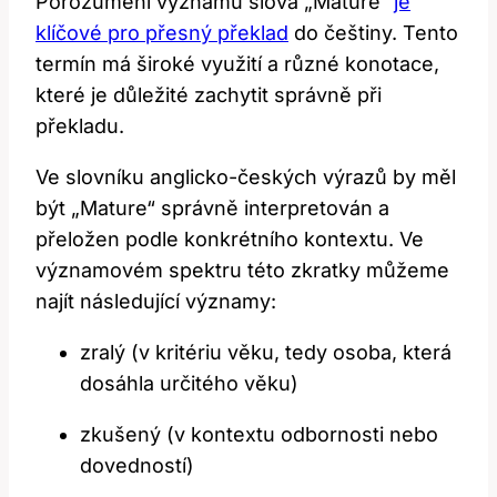
Porozumění významu slova „Mature“
je
klíčové pro přesný překlad
do češtiny. Tento
termín má široké využití a různé konotace,
které je důležité zachytit správně při
překladu.
Ve slovníku anglicko-českých výrazů by měl
být „Mature“ správně interpretován a
přeložen podle konkrétního kontextu. Ve
významovém spektru této zkratky můžeme
najít následující významy:
zralý (v kritériu věku, tedy osoba, která
dosáhla určitého věku)
zkušený (v kontextu odbornosti nebo
dovedností)