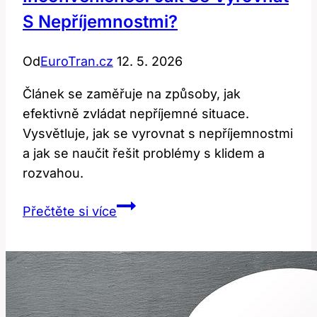
S Nepříjemnostmi?
Od
EuroTran.cz
12. 5. 2026
Článek se zaměřuje na způsoby, jak
efektivně zvládat nepříjemné situace.
Vysvětluje, jak se vyrovnat s nepříjemnostmi
a jak se naučit řešit problémy s klidem a
rozvahou.
Inconvenience:
Přečtěte si více
Jak
Se
Vyrovnat
s
Nepříjemnostmi?