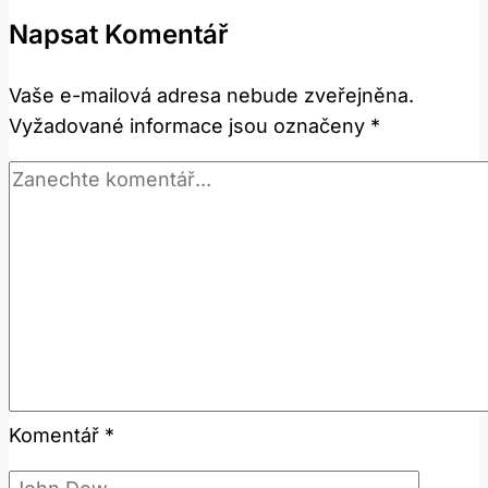
Je
Napsat Komentář
Překlad
a
Vaše e-mailová adresa nebude zveřejněna.
Použití
Vyžadované informace jsou označeny
*
Této
Fráze?
Komentář
*