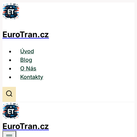
Přeskočit
na
obsah
EuroTran.cz
Úvod
Blog
O Nás
Kontakty
EuroTran.cz