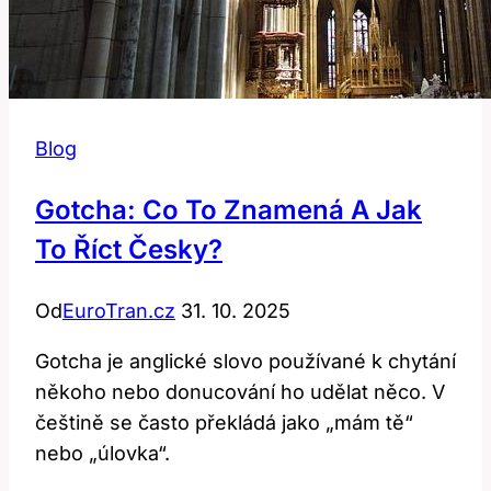
Blog
Gotcha: Co To Znamená A Jak
To Říct Česky?
Od
EuroTran.cz
31. 10. 2025
Gotcha je anglické slovo používané k chytání
někoho nebo donucování ho udělat něco. V
češtině se často překládá jako „mám tě“
nebo „úlovka“.