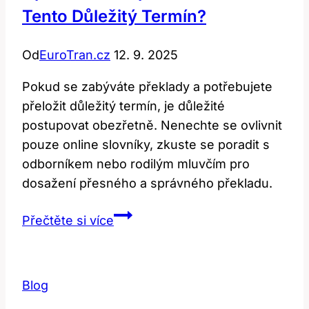
Tento Důležitý Termín?
Od
EuroTran.cz
12. 9. 2025
Pokud se zabýváte překlady a potřebujete
přeložit důležitý termín, je důležité
postupovat obezřetně. Nenechte se ovlivnit
pouze online slovníky, zkuste se poradit s
odborníkem nebo rodilým mluvčím pro
dosažení přesného a správného překladu.
Opinion:
Přečtěte si více
Jak
správně
přeložit
Blog
tento