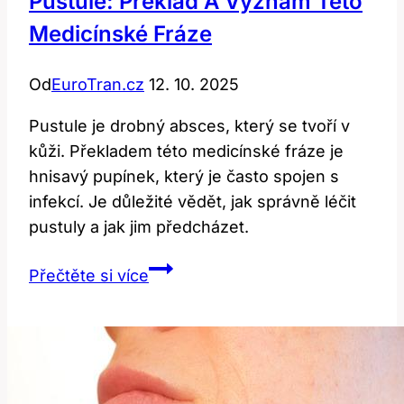
Pustule: Překlad A Význam Této
může
Medicínské Fráze
znamenat?
Od
EuroTran.cz
12. 10. 2025
Pustule je drobný absces, který se tvoří v
kůži. Překladem této medicínské fráze je
hnisavý pupínek, který je často spojen s
infekcí. Je důležité vědět, jak správně léčit
pustuly a jak jim předcházet.
Pustule:
Přečtěte si více
Překlad
a
Význam
Této
Medicínské