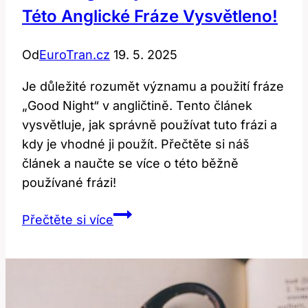
Této Anglické Fráze Vysvětleno!
Od
EuroTran.cz
19. 5. 2025
Je důležité rozumět významu a použití fráze
„Good Night“ v angličtině. Tento článek
vysvětluje, jak správně používat tuto frázi a
kdy je vhodné ji použít. Přečtěte si náš
článek a naučte se více o této běžně
používané frázi!
Good
Přečtěte si více
night:
Význam
a
použití