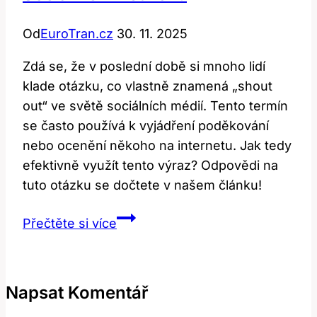
Od
EuroTran.cz
30. 11. 2025
Zdá se, že v poslední době si mnoho lidí
klade otázku, co vlastně znamená „shout
out“ ve světě sociálních médií. Tento termín
se často používá k vyjádření poděkování
nebo ocenění někoho na internetu. Jak tedy
efektivně využít tento výraz? Odpovědi na
tuto otázku se dočtete v našem článku!
Shout
Přečtěte si více
Out:
Co
To
Napsat Komentář
Znamená
v