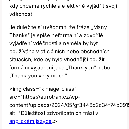
kdy chceme rychle a efektivně vyjádřit svoji
vděčnost.
Je důležité si uvědomit, že fráze „Many
Thanks“ je spíše neformální a zdvořilé
vyjádření vděčnosti a neměla by být
používána v oficiálních nebo obchodních
situacích, kde by bylo vhodnější použít
formální vyjádření jako „Thank you“ nebo
„Thank you very much“.
<img class="kimage_class"
src="https://eurotran.cz/wp-
content/uploads/2024/05/gf3446d2c34f74b09
alt="Důležitost zdvořilostních frází v
anglickém jazyce
„>