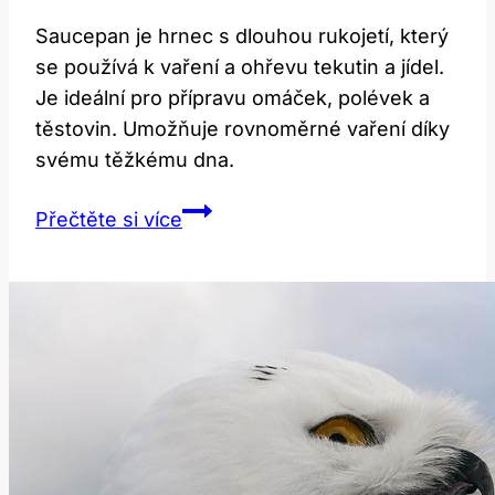
Saucepan je hrnec s dlouhou rukojetí, který
se používá k vaření a ohřevu tekutin a jídel.
Je ideální pro přípravu omáček, polévek a
těstovin. Umožňuje rovnoměrné vaření díky
svému těžkému dna.
Saucepan:
Přečtěte si více
Co
to
znamená
a
jak
se
používá?