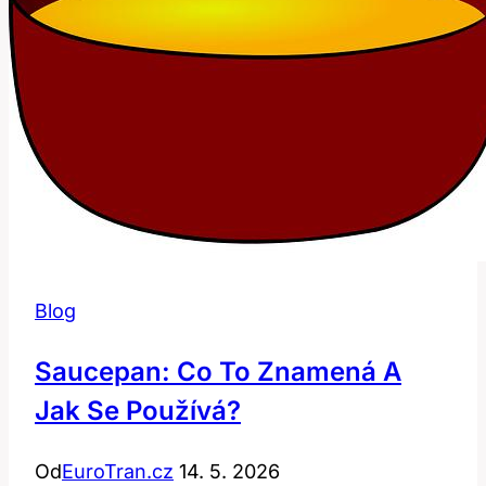
českém
kontextu
Blog
Saucepan: Co To Znamená A
Jak Se Používá?
Od
EuroTran.cz
14. 5. 2026