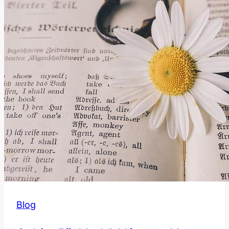
této
anglické
fráze
vysvětleno!
Blog