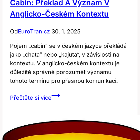
Cabin: Překlad A Význam V
Anglicko-Českém Kontextu
Od
EuroTran.cz
30. 1. 2025
Pojem „cabin“ se v českém jazyce překládá
jako „chata“ nebo „kajuta“, v závislosti na
kontextu. V anglicko-českém kontextu je
důležité správně porozumět významu
tohoto termínu pro přesnou komunikaci.
Cabin:
Přečtěte si více
Překlad
a
význam
v
anglicko-