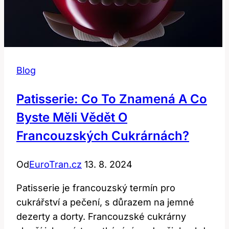
Blog
Patisserie: Co To Znamená A Co
Byste Měli Vědět O
Francouzských Cukrárnách?
Od
EuroTran.cz
13. 8. 2024
Patisserie je francouzský termín pro
cukrářství a pečení, s důrazem na jemné
dezerty a dorty. Francouzské cukrárny