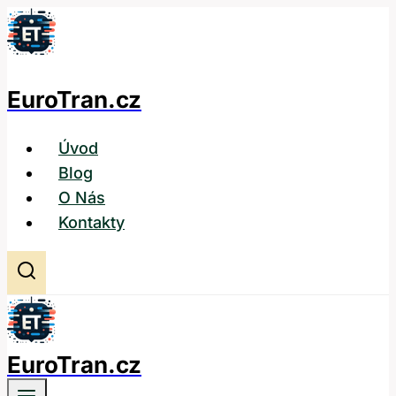
Přeskočit
na
obsah
EuroTran.cz
Úvod
Blog
O Nás
Kontakty
EuroTran.cz