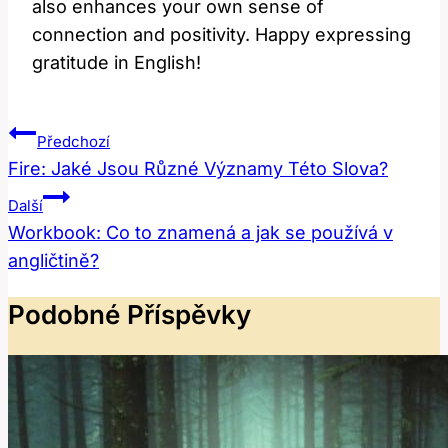
also enhances your own sense of
connection and positivity. Happy expressing
gratitude in English!
Navigace
Předchozí
Pro
Fire: Jaké Jsou Různé Významy Této Slova?
Příspěvek
Další
Workbook: Co to znamená a jak se používá v
angličtině?
Podobné Příspěvky