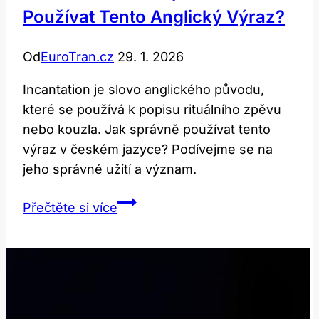
Používat Tento Anglický Výraz?
Od
EuroTran.cz
29. 1. 2026
Incantation je slovo anglického původu,
které se používá k popisu rituálního zpěvu
nebo kouzla. Jak správně používat tento
výraz v českém jazyce? Podívejme se na
jeho správné užití a význam.
Incantation:
Přečtěte si více
Jak
Správně
Používat
Tento
Anglický