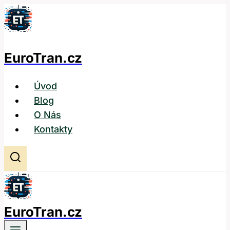
Přeskočit
na
obsah
EuroTran.cz
Úvod
Blog
O Nás
Kontakty
EuroTran.cz