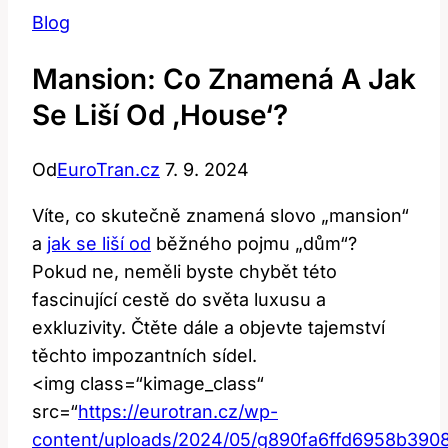
Blog
Mansion: Co Znamená A Jak
Se Liší Od ‚House‘?
Od
EuroTran.cz
7. 9. 2024
Víte, co skutečně znamená slovo „mansion“
a
jak se liší od
běžného pojmu „dům“?
Pokud ne, neměli byste chybět této
fascinující cestě do světa luxusu a
exkluzivity. Čtěte dále a objevte tajemství
těchto impozantních sídel.
<img class=“kimage_class“
src=“
https://eurotran.cz/wp-
content/uploads/2024/05/g890fa6ffd6958b3