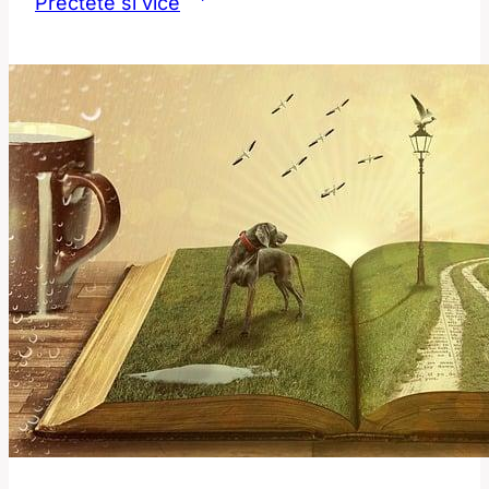
Přečtěte si více
Překlad
a
význam
této
populární
nadávky