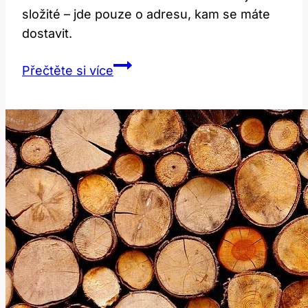
složité – jde pouze o adresu, kam se máte
dostavit.
Visiting
Přečtěte si více
Address:
Co
Tento
Termín
Znamená?