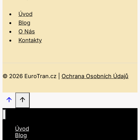
Úvod
Blog
O Nás
Kontakty
© 2026 EuroTran.cz |
Ochrana Osobních Údajů
Úvod
Blog