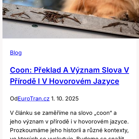
Blog
Coon: Překlad A Význam Slova V
Přírodě I V Hovorovém Jazyce
Od
EuroTran.cz
1. 10. 2025
V článku se zaměříme na slovo „coon“ a
jeho význam v přírodě i v hovorovém jazyce.
Prozkoumáme jeho historii a různé kontexty,
ve kterých se vyskytuje. Budeme se snažit