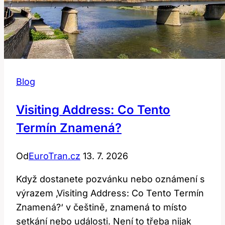
Blog
Visiting Address: Co Tento
Termín Znamená?
Od
EuroTran.cz
13. 7. 2026
Když dostanete pozvánku nebo oznámení s
výrazem ‚Visiting Address: Co Tento Termín
Znamená?‘ v češtině, znamená to místo
setkání nebo události. Není to třeba nijak