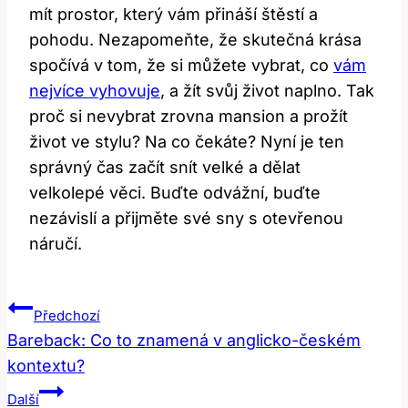
mít prostor, který vám přináší štěstí a
pohodu. Nezapomeňte, že skutečná krása
spočívá v tom, že si můžete vybrat, co
vám
nejvíce vyhovuje
, a žít svůj život naplno. Tak
proč si nevybrat zrovna mansion a prožít
život ve stylu? Na co čekáte? Nyní je ten
správný čas začít snít velké a dělat
velkolepé věci. Buďte odvážní, buďte
nezávislí a přijměte své sny s otevřenou
náručí.
Navigace
Předchozí
Pro
Bareback: Co to znamená v anglicko-českém
kontextu?
Příspěvek
Další