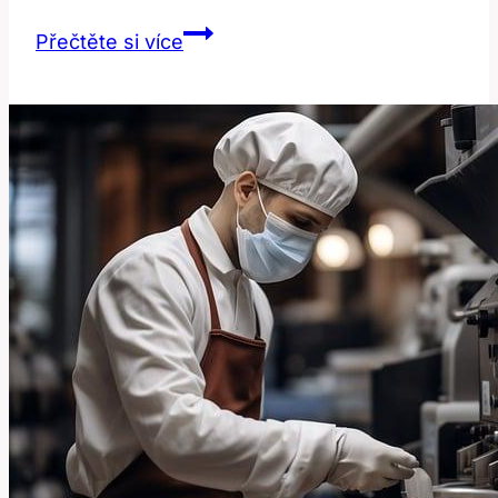
Lumber:
Přečtěte si více
Význam
a
Použití
Této
Slovní
Zásoby
v
Angličtině