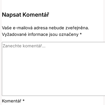
Správně
Přeložit
Napsat Komentář
Toto
Slovo?
Vaše e-mailová adresa nebude zveřejněna.
Anglicko-
Vyžadované informace jsou označeny
*
Český
Slovník
Komentář
*