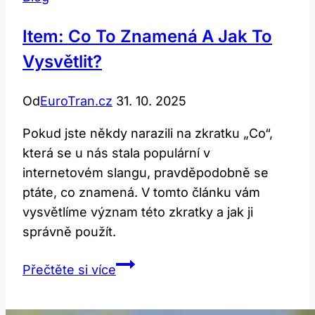
Item: Co To Znamená A Jak To
Vysvětlit?
Od
EuroTran.cz
31. 10. 2025
Pokud jste někdy narazili na zkratku „Co“,
která se u nás stala populární v
internetovém slangu, pravděpodobně se
ptáte, co znamená. V tomto článku vám
vysvětlíme význam této zkratky a jak ji
správně použít.
Item:
Přečtěte si více
Co
to