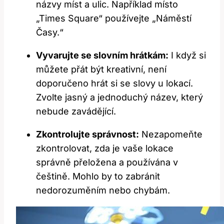
⁣názvy míst a ulic. Například místo
„Times ⁤Square“ používejte „Náměstí
Časy.“
Vyvarujte se slovním hrátkám:
I když si
⁢můžete přát být kreativní, není
doporučeno hrát si⁣ se slovy u lokací.
Zvolte jasný a jednoduchý název, který
nebude⁢ zavádějící.
Zkontrolujte ⁢správnost:
Nezapomeňte
zkontrolovat, zda je vaše lokace
správně přeložena a používána v
češtině. ⁤Mohlo by ​to zabránit
nedorozuměním ⁢nebo ‍chybám.