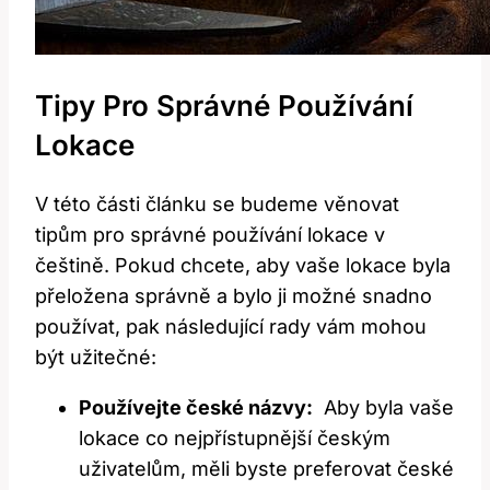
Tipy Pro Správné Používání
Lokace
V této​ části článku se budeme ⁢věnovat
tipům pro správné používání lokace‍ v
češtině. Pokud chcete, aby vaše ⁤lokace byla​
přeložena správně⁢ a bylo ji ​možné⁤ snadno
používat, pak následující rady vám mohou
‍být užitečné:
Používejte české názvy:
⁣ Aby byla vaše
lokace co nejpřístupnější českým
uživatelům, měli ⁤byste preferovat české