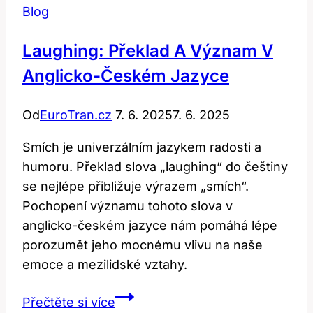
Blog
Laughing: Překlad A Význam V
Anglicko-Českém Jazyce
Od
EuroTran.cz
7. 6. 2025
7. 6. 2025
Smích je univerzálním jazykem radosti a
humoru. Překlad slova „laughing“ do češtiny
se nejlépe přibližuje výrazem „smích“.
Pochopení významu tohoto slova v
anglicko-českém jazyce nám pomáhá lépe
porozumět jeho mocnému vlivu na naše
emoce a mezilidské vztahy.
Laughing:
Přečtěte si více