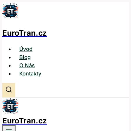
Přeskočit
na
obsah
EuroTran.cz
Úvod
Blog
O Nás
Kontakty
EuroTran.cz