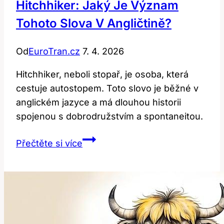
Hitchhiker: Jaký Je Význam
Tohoto Slova V Angličtině?
Od
EuroTran.cz
7. 4. 2026
Hitchhiker, neboli stopař, je osoba, která
cestuje autostopem. Toto slovo je běžné v
anglickém jazyce a má dlouhou historii
spojenou s dobrodružstvím a spontaneitou.
Hitchhiker:
Přečtěte si více
Jaký
je
význam
tohoto
slova
v