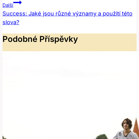
Příspěvek
Další
Success: Jaké jsou různé významy a použití této
slova?
Podobné Příspěvky