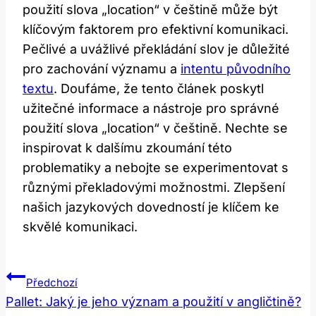
použití slova „location“​ v češtině může být
klíčovým​ faktorem pro efektivní ‍komunikaci.​
Pečlivé ​a uvážlivé překládání slov je⁤ důležité
pro zachování⁣ významu ‌a
intentu původního
textu
. Doufáme, že tento článek poskytl
užitečné informace a nástroje pro správné
použití ⁣slova⁢ „location“ v​ češtině. Nechte se⁢
inspirovat k dalšímu zkoumání⁢ této
problematiky a nebojte se ‌experimentovat s ​
různými překladovými možnostmi. Zlepšení
našich jazykových dovedností je klíčem ke
skvělé‌ komunikaci.
Navigace
Předchozí
Pro
Pallet: Jaký je jeho význam a použití v angličtině?