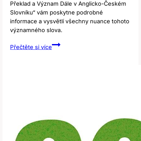
Překlad a Význam Dále v Anglicko-Českém
Slovníku“ vám poskytne podrobné
informace a vysvětlí všechny nuance tohoto
významného slova.
Further:
Přečtěte si více
Překlad
a
Význam
Dále
v
Anglicko-
Českém
Slovníku