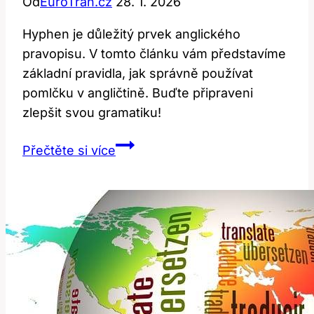
Od
EuroTran.cz
28. 1. 2026
Hyphen je důležitý prvek anglického
pravopisu. V tomto článku vám představíme
základní pravidla, jak správně používat
pomlčku v angličtině. Buďte připraveni
zlepšit svou gramatiku!
Hyphen:
Přečtěte si více
Jak
Správně
Používat
Pomlčku
v
Angličtině?