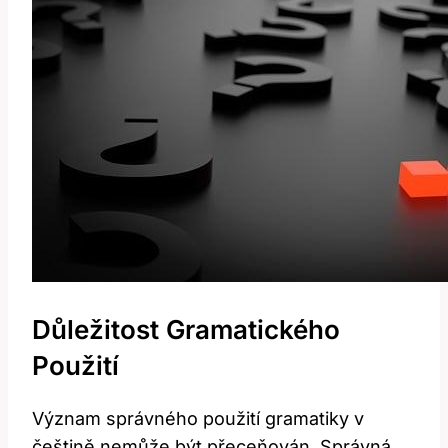
Důležitost ⁤gramatického
Použití
Význam správného použití gramatiky v
⁢češtině nemůže být přeceňován. Správná⁢