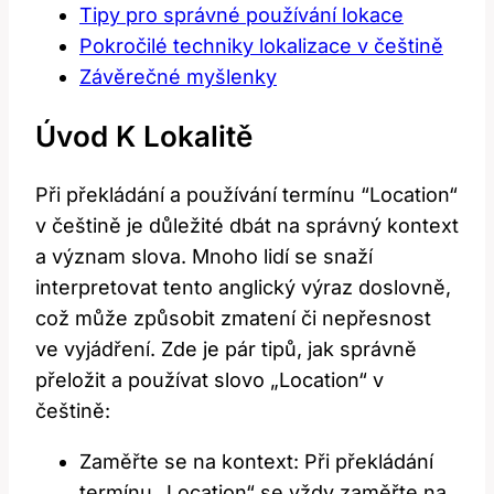
Tipy pro správné používání lokace
Pokročilé ⁤techniky lokalizace v češtině
Závěrečné myšlenky
Úvod K Lokalitě
Při překládání ‌a používání termínu ‍“Location“
v ​češtině je důležité dbát na správný‍ kontext
a ‍význam slova. Mnoho ⁤lidí se snaží
interpretovat tento anglický výraz doslovně,
‍což může způsobit zmatení či ‍nepřesnost
ve vyjádření. Zde je pár tipů, jak správně
⁣přeložit a používat slovo „Location“ v
češtině:
Zaměřte se ⁣na kontext: Při překládání
termínu „Location“ se vždy zaměřte na