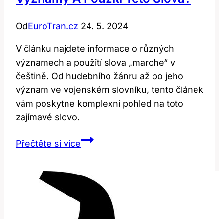
Od
EuroTran.cz
24. 5. 2024
V článku najdete informace o různých
významech a použití slova „marche“ v
češtině. Od hudebního žánru až po jeho
význam ve vojenském slovníku, tento článek
vám poskytne komplexní pohled na toto
zajímavé slovo.
Marche:
Přečtěte si více
Jaké
jsou
různé
významy
a