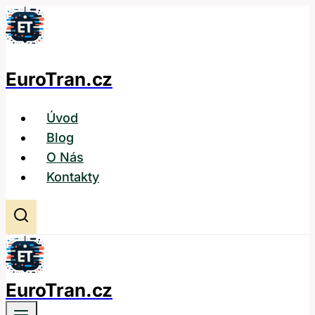
Přeskočit
na
obsah
EuroTran.cz
Úvod
Blog
O Nás
Kontakty
EuroTran.cz