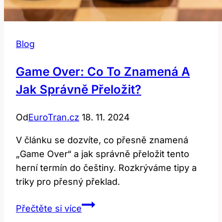
Blog
Game Over: Co To Znamená A
Jak Správně Přeložit?
Od
EuroTran.cz
18. 11. 2024
V článku se dozvíte, co přesně znamená
„Game Over“ a jak správně přeložit tento
herní termín do češtiny. Rozkrýváme tipy a
triky pro přesný překlad.
Game
Přečtěte si více
over: