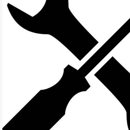
použití
této
slova?