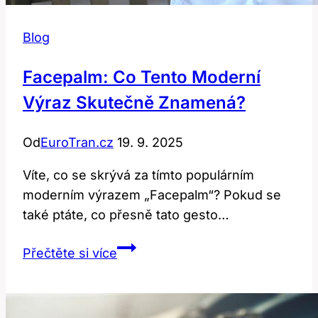
Blog
Facepalm: Co Tento Moderní
Výraz Skutečně Znamená?
Od
EuroTran.cz
19. 9. 2025
Víte, co se skrývá za tímto populárním
moderním výrazem „Facepalm“? Pokud se
také ptáte, co přesně tato gesto…
Facepalm:
Přečtěte si více
Co
Tento
Moderní