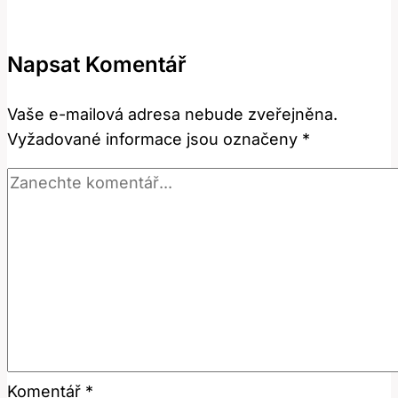
Správně
Přeložit
Napsat Komentář
Tento
Termín?
Vaše e-mailová adresa nebude zveřejněna.
Vyžadované informace jsou označeny
*
Komentář
*