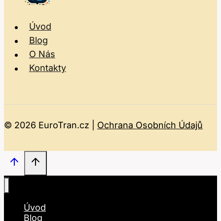
Úvod
Blog
O Nás
Kontakty
© 2026 EuroTran.cz |
Ochrana Osobních Údajů
Úvod
Blog