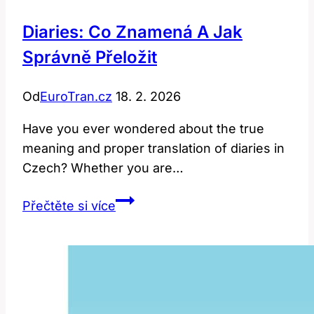
Diaries: Co Znamená A Jak
Správně Přeložit
Od
EuroTran.cz
18. 2. 2026
Have you ever wondered about the true
meaning and proper translation of diaries in
Czech? Whether you are…
Diaries:
Přečtěte si více
Co
Znamená
a
Jak
Správně