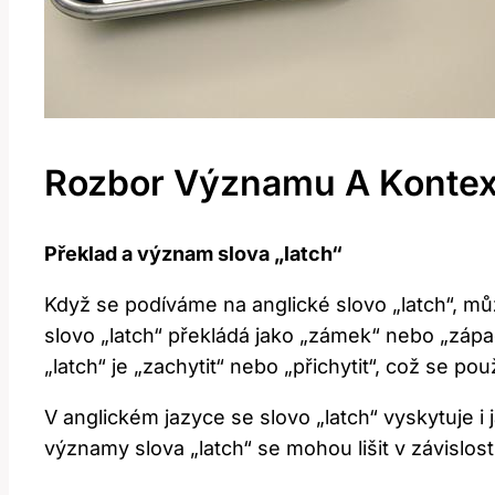
Rozbor Významu A Kontext
Překlad a význam slova „latch“
Když se podíváme na anglické slovo „latch“, m
slovo „latch“ překládá jako „zámek“ nebo „zápa
„latch“ je „zachytit“ nebo „přichytit“, což se 
V anglickém jazyce se slovo „latch“ vyskytuje i
významy slova „latch“ se mohou lišit v závislos