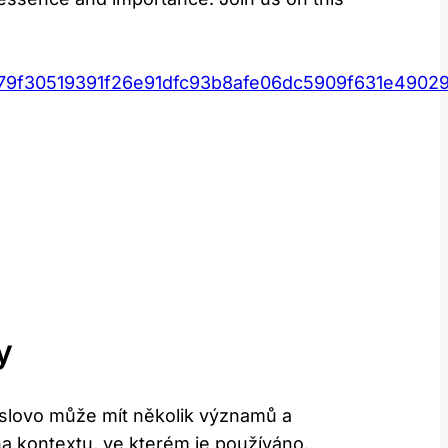
a79f30519391f26e91dfc93b8afe06dc5909f631e4902
y
o slovo může mít několik významů a
na kontextu, ve kterém je používáno.