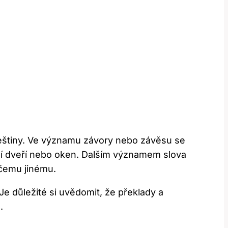
češtiny. Ve významu závory nebo závěsu se
ání dveří nebo oken. Dalším významem slova
ěčemu jinému.
Je důležité si uvědomit, že překlady a
.