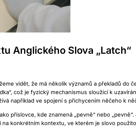
u Anglického Slova „Latch“
ůžeme vidět, že má několik významů a překladů do 
dka“, což je fyzický mechanismus sloužící k uzavír
používá například ve spojení s přichycením něčeho k n
 jako příslovce, kde znamená „pevně“ nebo „pevně“. 
ti na konkrétním kontextu, ve kterém je slovo použito