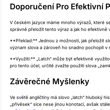
Doporučení Pro Efektivní 
V českém jazyce máme mnoho výrazů, které se mo
správně přeložit tento výraz a jak ho efektivně
**Překlad:** Jednou z možností, jak přeložit s
význam slova a zároveň ho snadno pochopit v 
**Využití:** „Latch“ může být efektivně využit
pro tento účel, určitě zvažte použití slova „zam
Závěrečné Myšlenky
Ve světě angličtiny má slovo „latch“ hluboký h
„přívěsek“ sice nese jinou konotaci, avšak stál