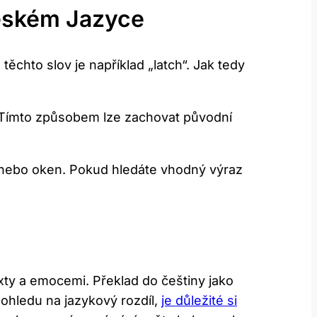
Českém Jazyce
chto slov je například „latch“. Jak tedy
“. Tímto způsobem lze zachovat původní
ří nebo oken. Pokud hledáte vhodný výraz
xty a emocemi. Překlad do češtiny jako
 ohledu na jazykový rozdíl,
je důležité si