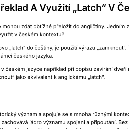
Překlad A Využití „Latch“ V 
hou zdát obtížné přeložit do angličtiny. Jedním z tě
 využít v českém kontextu?
lovo „latch“ do češtiny, je použití výrazu „zamknout
rámci českého jazyka.
o v českém jazyce například při popisu zavírání dve
knout“ jako ekvivalent k anglickému „latch“.
istorický význam a spojuje se s mnoha různými konte
e zachovává jádro významu spojení a připoutání. Bez