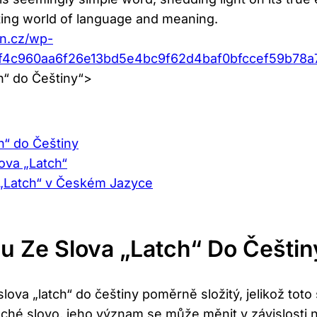
ating world of language and meaning.
an.cz/wp-
5bf4c960aa6f26e13bd5e4bc9f62d4baf0bfccef59b78
h“ do Češtiny“>
h“ do Češtiny
ova „Latch“
í „Latch“ v Českém Jazyce
 Ze Slova „Latch“ Do Češtin
ova „latch“ do češtiny poměrně složitý, jelikož tot
uché slovo, jeho význam se může měnit v závislosti 