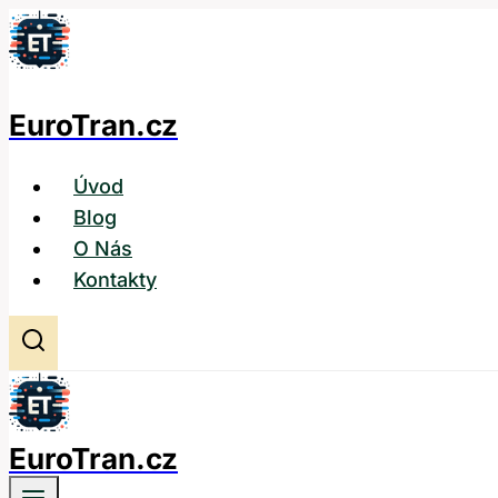
Přeskočit
na
obsah
EuroTran.cz
Úvod
Blog
O Nás
Kontakty
EuroTran.cz