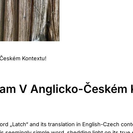
-Českém Kontextu!
nam V Anglicko-Českém 
d „Latch“ and its translation in English-Czech contex
this seemingly simple word, shedding light on its tru