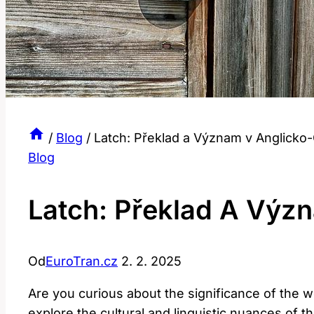
/
Blog
/
Latch: Překlad a Význam v Anglicko
Blog
Latch: Překlad A Výz
Od
EuroTran.cz
2. 2. 2025
Are you curious about the significance of the wor
explore the cultural and linguistic nuances of 