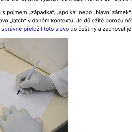
 s pojmem „západka“, „spojka“ nebo „hlavní zámek“. 
slovo „latch“ v daném kontextu. Je důležité porozumě
správně přeložit toto slovo
do češtiny a zachovat j