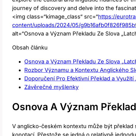
journey of discovery and delve into the fascin
<img class=“kimage_class“ src=“
https://eurotr
content/uploads/2024/05/g9b16afb0f826f98
alt=“Osnova a Význam Překladu Ze Slova „Latc
Obsah článku
Osnova a Význam Překladu Ze Slova „Latc
Rozbor Významu a Kontextu Anglického Sl
Doporučení Pro Efektivní Překlad a Využit
Závěrečné myšlenky
Osnova A Význam Překladu
V anglicko-českém kontextu může být překlad sl
konotací. Přestože se jedná o relativně jednod