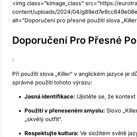
<img class="kimage_class" src="https://eurotr
content/uploads/2024/04/g89ed7e9cc849e0
alt="Doporučení pro přesné použití slova „Kille
Doporučení Pro Přesné Pou
:
Při použití slova „Killer“ v anglickém jazyce j
správné použití tohoto výrazu:
Jasná identifikace:
Ujistěte se, že kontext
Použití v přeneseném smyslu:
Slovo „Kille
„skvělý outfit“.
Respektujte kultura:
Ve složitém světě jazy