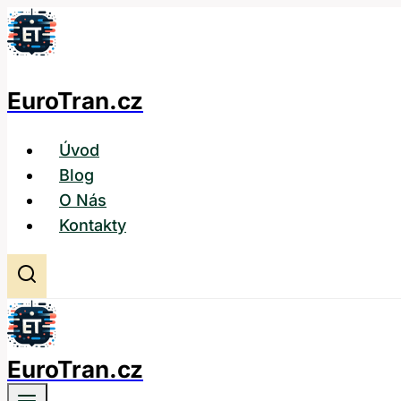
Přeskočit
na
obsah
EuroTran.cz
Úvod
Blog
O Nás
Kontakty
EuroTran.cz