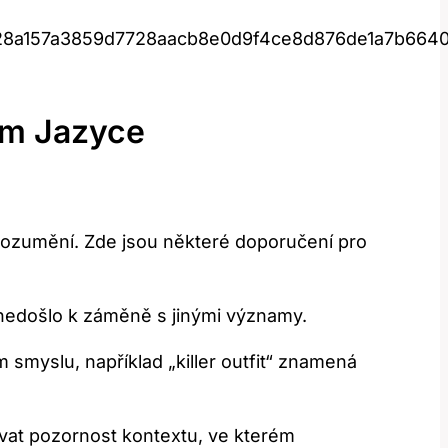
28a157a3859d7728aacb8e0d9f4ce8d876de1a7b6640
kém Jazyce
dorozumění. Zde jsou některé doporučení pro
by nedošlo k záměně s jinými významy.
 smyslu, například „killer outfit“ znamená
novat pozornost kontextu, ve kterém