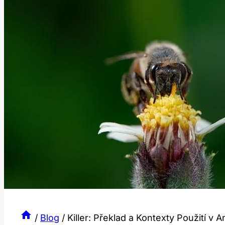
/
Blog
/
Killer: Překlad a Kontexty Použití v A