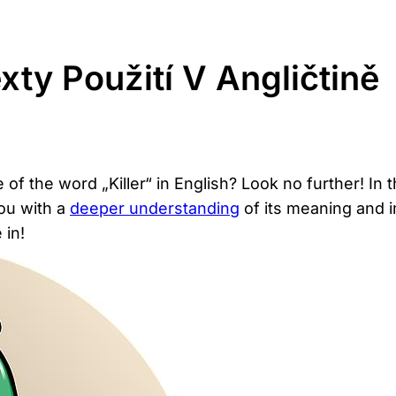
exty Použití V Angličtině
f the word „Killer“ in English? Look no further! In th
you with a
deeper understanding
of its meaning and i
 in!