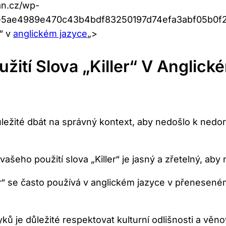
an.cz/wp-
8e5ae4989e470c43b4bdf83250197d74efa3abf05b0f
r“ v
anglickém jazyce
„>
žití Slova „Killer“ V Anglic
e důležité dbát na správný kontext, aby nedošlo k ne
 vašeho použití slova „Killer“ je jasný a zřetelný, a
r“ se často používá v anglickém jazyce v přeneseném
ků je důležité respektovat kulturní odlišnosti a vě