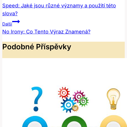
Pro
Speed: Jaké jsou různé významy a použití této
slova?
Příspěvek
Další
No Irony: Co Tento Výraz Znamená?
Podobné Příspěvky