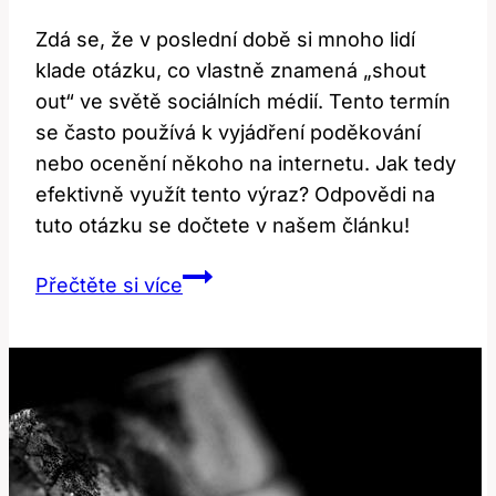
Zdá se, že v poslední době si mnoho lidí
klade otázku, co vlastně znamená „shout
out“ ve světě sociálních médií. Tento termín
se často používá k vyjádření poděkování
nebo ocenění někoho na internetu. Jak tedy
efektivně využít tento výraz? Odpovědi na
tuto otázku se dočtete v našem článku!
Shout
Přečtěte si více
Out:
Co
To
Znamená
v
Sociálních
Médiích?