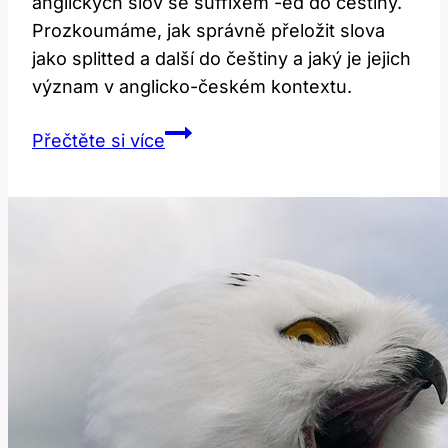
anglických slov se suffixem -ed do češtiny.
Prozkoumáme, jak správně přeložit slova
jako splitted a další do češtiny a jaký je jejich
význam v anglicko-českém kontextu.
Splitted:
Přečtěte si více
Význam
a
překlad
v
anglicko-
českém
kontextu