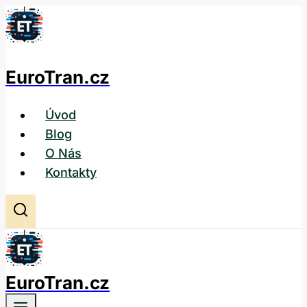
Přeskočit
na
obsah
EuroTran.cz
Úvod
Blog
O Nás
Kontakty
EuroTran.cz