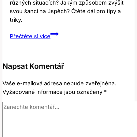
různých situacích? Jakým způsobem zvýšit
svou šanci na úspěch? Čtěte dál pro tipy a
triky.
Chase:
Přečtěte si více
Jak
správně
používat
Napsat Komentář
tento
akční
Vaše e-mailová adresa nebude zveřejněna.
výraz?
Vyžadované informace jsou označeny
*