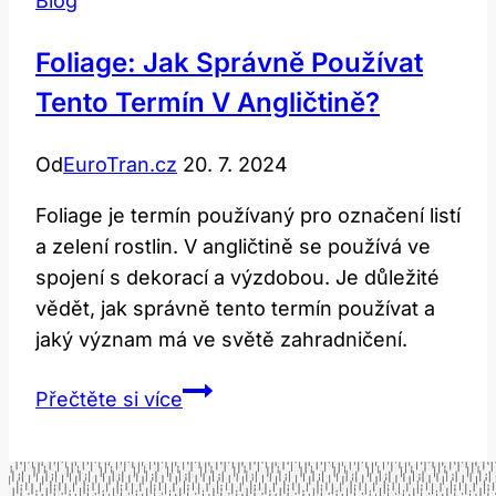
Blog
Foliage: Jak Správně Používat
Tento Termín V Angličtině?
Od
EuroTran.cz
20. 7. 2024
Foliage je termín používaný pro označení listí
a zelení rostlin. V angličtině se používá ve
spojení s dekorací a výzdobou. Je důležité
vědět, jak správně tento termín používat a
jaký význam má ve světě zahradničení.
Foliage:
Přečtěte si více
Jak
správně
používat