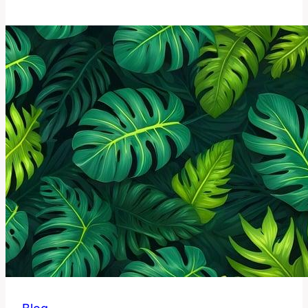
Tento
Chemický
Symbol
Znamená
pro
Vědu?