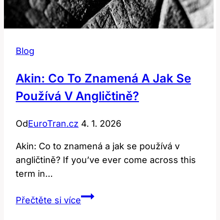
Blog
Akin: Co To Znamená A Jak Se
Používá V Angličtině?
Od
EuroTran.cz
4. 1. 2026
Akin: Co to znamená a jak se používá v
angličtině? If you’ve ever come across this
term in…
Akin:
Přečtěte si více
Co