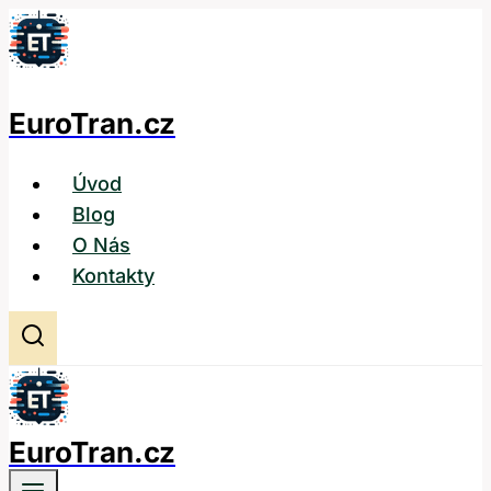
Přeskočit
na
obsah
EuroTran.cz
Úvod
Blog
O Nás
Kontakty
EuroTran.cz