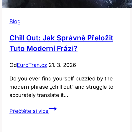
Blog
Chill Out: Jak Správně Přeložit
Tuto Moderní Frázi?
Od
EuroTran.cz
21. 3. 2026
Do you ever find yourself puzzled by the
modern phrase „chill out“ and struggle to
accurately translate it…
Chill
Přečtěte si více
Out:
Jak