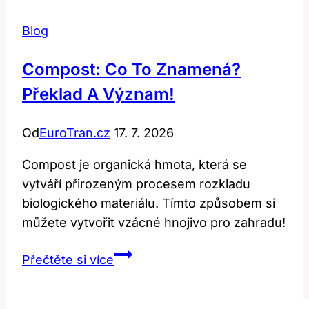
Blog
Compost: Co To Znamená?
Překlad A Význam!
Od
EuroTran.cz
17. 7. 2026
Compost je organická hmota, která se
vytváří přirozeným procesem rozkladu
biologického materiálu. Tímto způsobem si
můžete vytvořit vzácné hnojivo pro zahradu!
Compost:
Přečtěte si více
Co
To