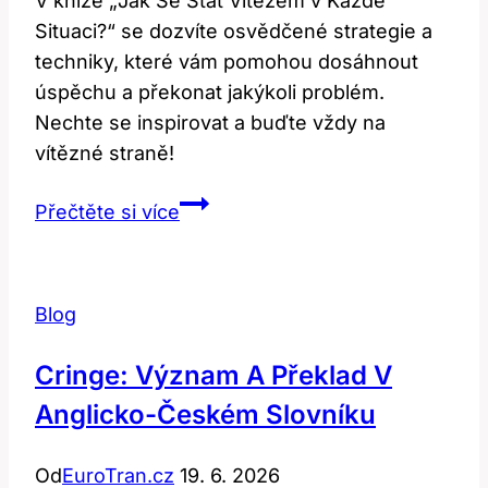
V knize „Jak Se Stát Vítězem v Každé
Situaci?“ se dozvíte osvědčené strategie a
techniky, které vám pomohou dosáhnout
úspěchu a překonat jakýkoli problém.
Nechte se inspirovat a buďte vždy na
vítězné straně!
Winner:
Přečtěte si více
Jak
se
stát
Blog
vítězem
v
Cringe: Význam A Překlad V
každé
Anglicko-Českém Slovníku
situaci?
Od
EuroTran.cz
19. 6. 2026