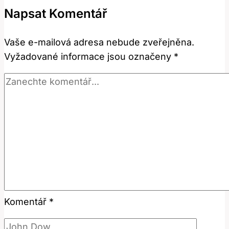
Správně
Napsat Komentář
Přeložit
Tuto
Vaše e-mailová adresa nebude zveřejněna.
Moderní
Vyžadované informace jsou označeny
*
Frázi?
Komentář
*