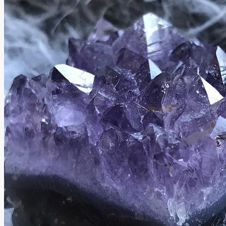
Přeložit
Toto
Slovo?
Anglicko-
Český
Slovník