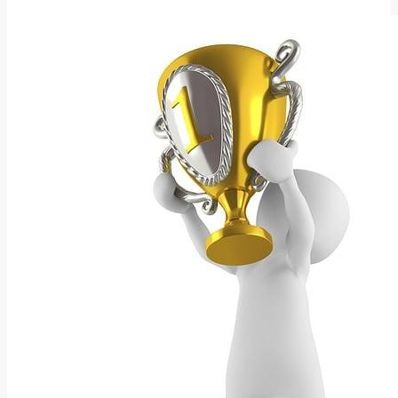
Znamená
Toto
Veterinární
Slovo?