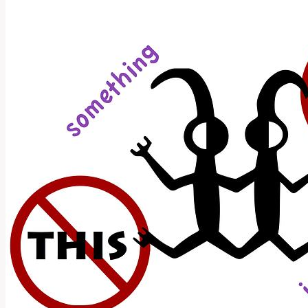
Znamená?
Překlad
a
Význam!