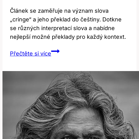
Článek se zaměřuje na význam slova
„cringe“ a jeho překlad do češtiny. Dotkne
se různých interpretací slova a nabídne
nejlepší možné překlady pro každý kontext.
Cringe:
Přečtěte si více
Význam
a
překlad
v
anglicko-
českém
slovníku