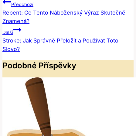
Navigace
Předchozí
Pro
Repent: Co Tento Náboženský Výraz Skutečně
Znamená?
Příspěvek
Další
Stroke: Jak Správně Přeložit a Používat Toto
Slovo?
Podobné Příspěvky