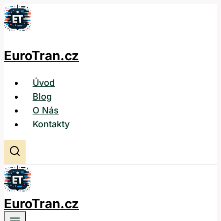
Přeskočit
na
obsah
EuroTran.cz
Úvod
Blog
O Nás
Kontakty
EuroTran.cz