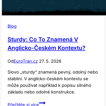
Blog
Sturdy: Co To Znamená V
Anglicko-Českém Kontextu?
Od
EuroTran.cz
27. 5. 2026
Slovo „sturdy“ znamená pevný, odolný nebo
stabilní. V anglicko-českém kontextu se
může používat například k popisu silného
základu nebo odolné konstrukce.
Sturdy:
Přečtěte si více