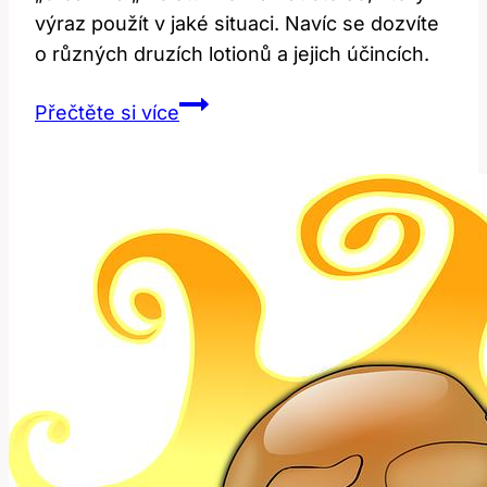
výraz použít v jaké situaci. Navíc se dozvíte
o různých druzích lotionů a jejich účincích.
Lotion:
Přečtěte si více
Jak
správně
používat
tento
termín
v
angličtině?