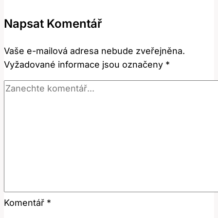
Přeložit
Napsat Komentář
Tento
Termín?
Vaše e-mailová adresa nebude zveřejněna.
Vyžadované informace jsou označeny
*
Komentář
*