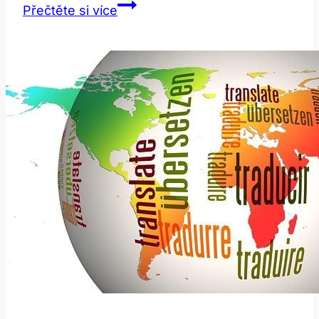
Curious:
Přečtěte si více
Jak
Správně
Používat
Tento
Anglický
Výraz?