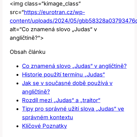
<img class=“kimage_class“
src=“
https://eurotran.cz/wp-
content/uploads/2024/05/gbb58328a0379347
alt=“Co znamená slovo „Judas“ v
angličtině?“>
Obsah článku
Co znamená slovo „Judas“ v angličtině?
Historie použití termínu „Judas“
Jak se v současné době používá v
angličtině?
Rozdíl mezi „Judas“ a „traitor“
Tipy pro správné užití slova „Judas“ ve
správném kontextu
Klíčové Poznatky