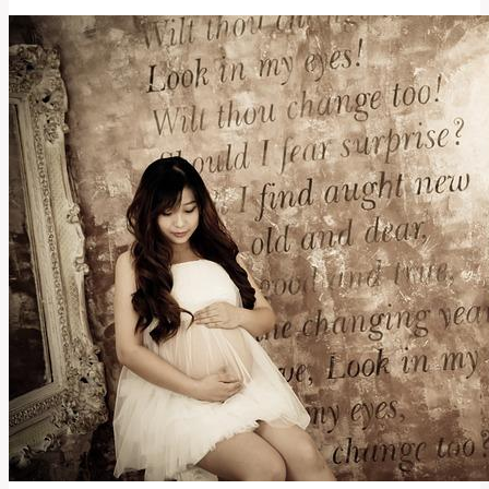
a
Význam
Upřímnosti
v
Anglicko-
Českém
Slovníku