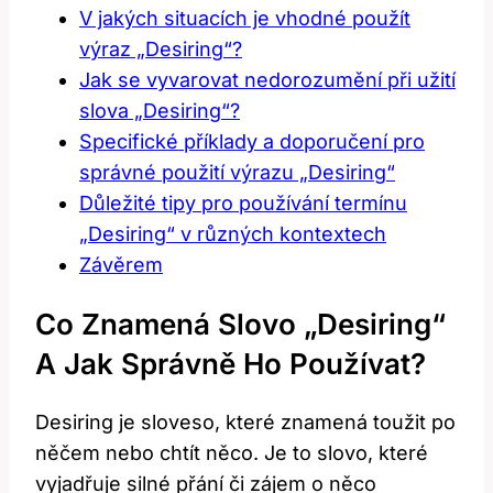
V jakých situacích je vhodné použít
výraz „Desiring“?
Jak se vyvarovat nedorozumění při užití
slova „Desiring“?
Specifické příklady a doporučení pro
správné použití výrazu „Desiring“
Důležité tipy pro používání termínu
„Desiring“ v různých kontextech
Závěrem
Co Znamená Slovo „Desiring“
A Jak Správně Ho Používat?
Desiring je sloveso, které znamená toužit po
něčem nebo chtít něco. Je to slovo, které
vyjadřuje silné přání či zájem o něco