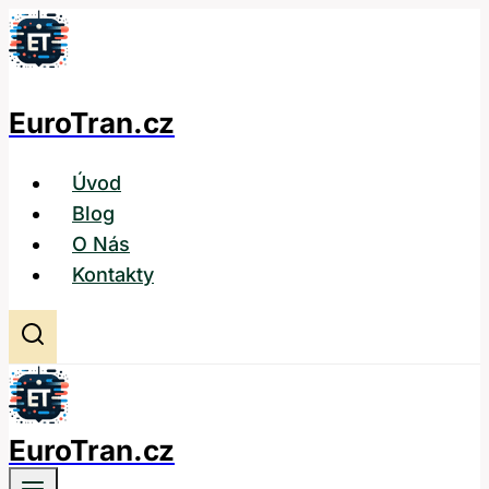
Přeskočit
na
obsah
EuroTran.cz
Úvod
Blog
O Nás
Kontakty
EuroTran.cz