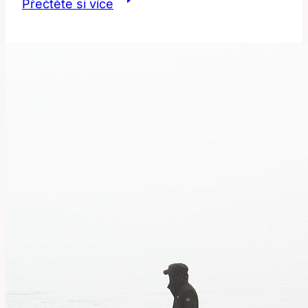
Přečtěte si více
Jak
Velikost
Ovlivňuje
Anglický
Jazyk?