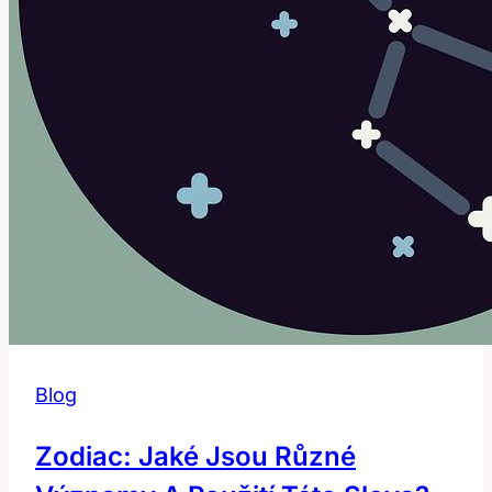
Blog
Zodiac: Jaké Jsou Různé