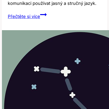
komunikaci používat jasný a stručný jazyk.
Concise:
Přečtěte si více
Překlad
a
Význam
v
Anglicko-
Českém
Kontextu