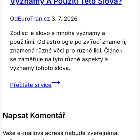
Významy A Použití Této Slova?
Od
EuroTran.cz
3. 7. 2026
Zodiac je slovo s mnoha významy a
použitími. Od astrologie po zvířecí znamení,
znamená různé věci pro různé lidi. Článek
se zaměřuje na tyto různé aspekty a
významy tohoto slova.
Zodiac:
Přečtěte si více
Jaké
Jsou
Různé
Napsat Komentář
Významy
a
Vaše e-mailová adresa nebude zveřejněna.
Použití