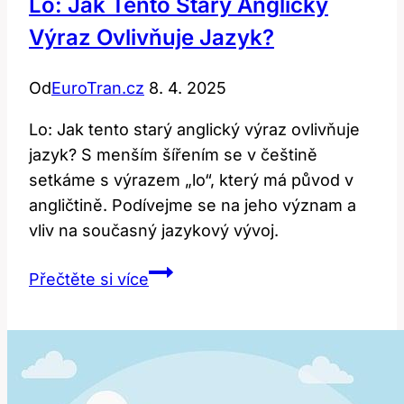
Lo: Jak Tento Starý Anglický
Výraz Ovlivňuje Jazyk?
Od
EuroTran.cz
8. 4. 2025
Lo: Jak tento starý anglický výraz ovlivňuje
jazyk? S menším šířením se v češtině
setkáme s výrazem „lo“, který má původ v
angličtině. Podívejme se na jeho význam a
vliv na současný jazykový vývoj.
Lo:
Přečtěte si více
Jak
Tento
Starý
Anglický
Výraz