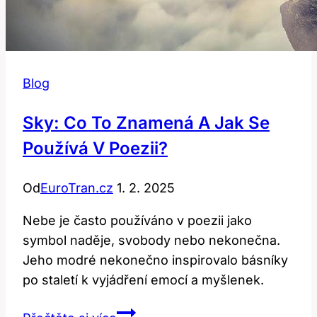
Blog
Sky: Co To Znamená A Jak Se
Používá V Poezii?
Od
EuroTran.cz
1. 2. 2025
Nebe je často používáno v poezii jako
symbol naděje, svobody nebo nekonečna.
Jeho modré nekonečno inspirovalo básníky
po staletí k vyjádření emocí a myšlenek.
Sky: