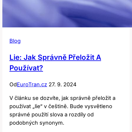
Blog
Lie: Jak Správně Přeložit A
Používat?
Od
EuroTran.cz
27. 9. 2024
V článku se dozvíte, jak správně přeložit a
používat „lie“ v češtině. Bude vysvětleno
správné použití slova a rozdíly od
podobných synonym.