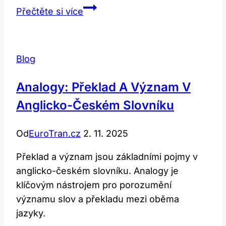
Lie:
Přečtěte si více
Jak
Správně
Přeložit
Blog
a
Používat?
Analogy: Překlad A Význam V
Anglicko-Českém Slovníku
Od
EuroTran.cz
2. 11. 2025
Překlad a význam jsou základními pojmy v
anglicko-českém slovníku. Analogy je
klíčovým nástrojem pro porozumění
významu slov a překladu mezi oběma
jazyky.