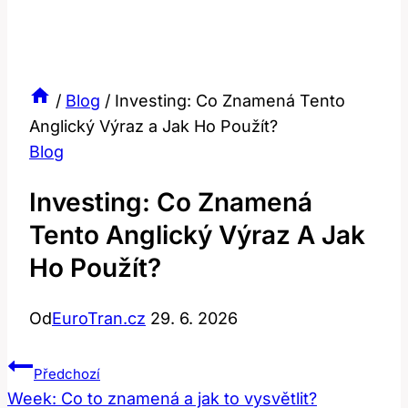
/
Blog
/
Investing: Co Znamená Tento
Anglický Výraz a Jak Ho Použít?
Blog
Investing: Co Znamená
Tento Anglický Výraz A Jak
Ho Použít?
Od
EuroTran.cz
29. 6. 2026
Navigace
Předchozí
Pro
Week: Co to znamená a jak to vysvětlit?