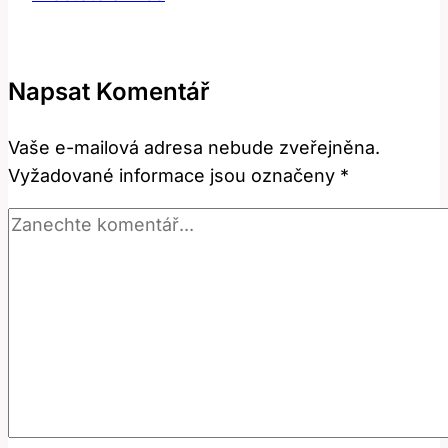
Význam
a
překlad
Napsat Komentář
v
anglicko-
Vaše e-mailová adresa nebude zveřejněna.
českém
Vyžadované informace jsou označeny
*
kontextu