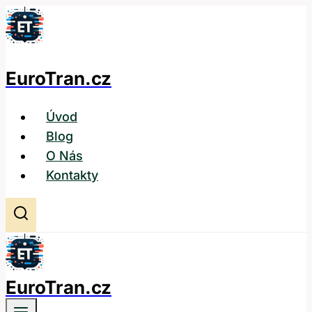
Přeskočit
na
obsah
EuroTran.cz
Úvod
Blog
O Nás
Kontakty
EuroTran.cz