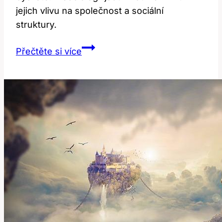
jejich vlivu na společnost a sociální
struktury.
Transients:
Přečtěte si více
Co
to
znamená
v
sociologii?