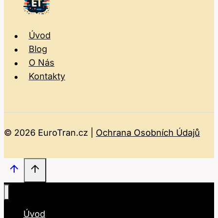
Úvod
Blog
O Nás
Kontakty
© 2026 EuroTran.cz |
Ochrana Osobních Údajů
Úvod