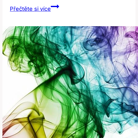
Analogy:
Přečtěte si více
Překlad
a
Význam
v
Anglicko-
Českém
Slovníku