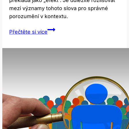
překládá jako „efekt“. Je důležité rozlišovat
mezi významy tohoto slova pro správné
porozumění v kontextu.
Co
Přečtěte si více
znamená
‚effect‘?
Překlad
a
význam
v
anglicko-
českém
slovníku