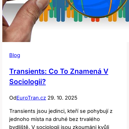
Blog
Transients: Co To Znamená V
Sociologii?
Od
EuroTran.cz
29. 10. 2025
Transients jsou jedinci, kteří se pohybují z
jednoho místa na druhé bez trvalého
bydliště. V sociologii jsou zkoumáni kvůli