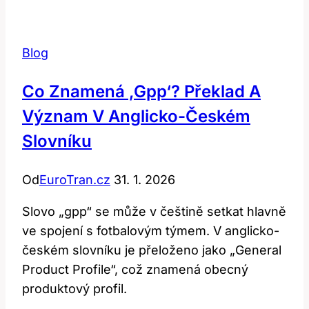
Překlad
a
Kontext
Blog
Této
Japonské
Co Znamená ‚gpp‘? Překlad A
Fráze
Význam V Anglicko-Českém
Slovníku
Od
EuroTran.cz
31. 1. 2026
Slovo „gpp“ se může v češtině setkat hlavně
ve spojení s fotbalovým týmem. V anglicko-
českém slovníku je přeloženo jako „General
Product Profile“, což znamená obecný
produktový profil.