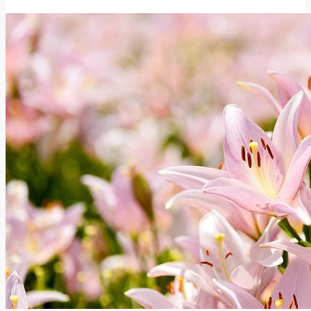
správně
přeložit
tento
technický
termín?