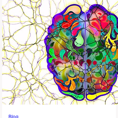
Historický
Anglický
Výraz
Znamená?
Blog