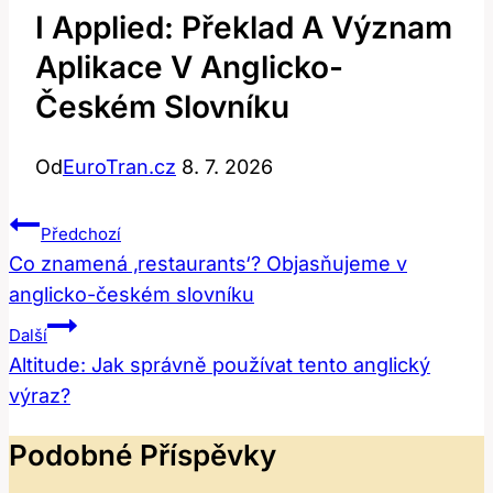
I Applied: Překlad A Význam
Aplikace V Anglicko-
Českém Slovníku
Od
EuroTran.cz
8. 7. 2026
Navigace
Předchozí
Pro
Co znamená ‚restaurants‘? Objasňujeme v
anglicko-českém slovníku
Příspěvek
Další
Altitude: Jak správně používat tento anglický
výraz?
Podobné Příspěvky