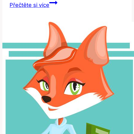
Intelligent:
Přečtěte si více
Překlad
a
Význam
v
Anglicko-
Českém
Slovníku