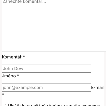
Komentář
*
Jméno
*
E-mail
*
Uložit do prohlížeče jméno, e-mail a webovou