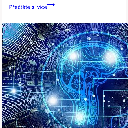
Co
Přečtěte si více
Znamená
‚gpp‘?
Překlad
a
Význam
v
Anglicko-
Českém
Slovníku