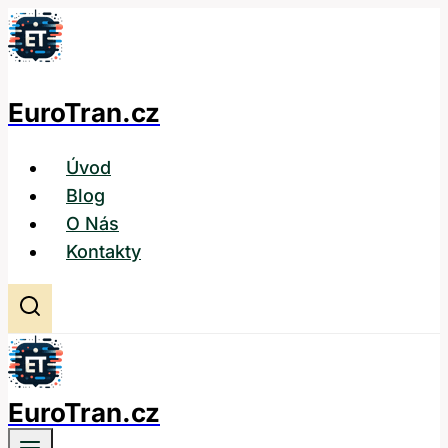
Přeskočit
na
obsah
EuroTran.cz
Úvod
Blog
O Nás
Kontakty
EuroTran.cz