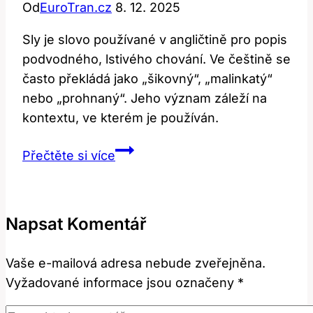
Od
EuroTran.cz
8. 12. 2025
Sly je slovo používané v angličtině pro popis
podvodného, lstivého chování. Ve češtině se
často překládá jako „šikovný“, „malinkatý“
nebo „prohnaný“. Jeho význam záleží na
kontextu, ve kterém je používán.
Sly:
Přečtěte si více
Jaký
je
jeho
Napsat Komentář
význam
a
Vaše e-mailová adresa nebude zveřejněna.
překlad?
Vyžadované informace jsou označeny
*