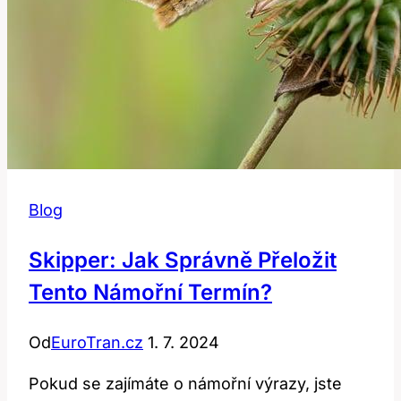
Blog
Skipper: Jak Správně Přeložit
Tento Námořní Termín?
Od
EuroTran.cz
1. 7. 2024
Pokud se zajímáte o námořní výrazy, jste