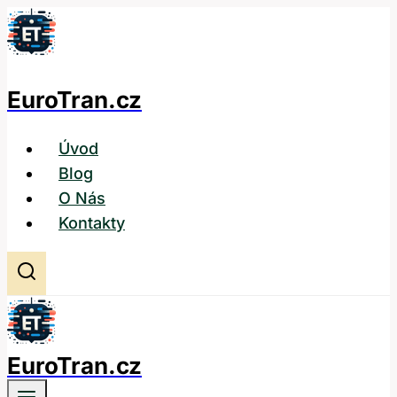
Přeskočit
na
obsah
EuroTran.cz
Úvod
Blog
O Nás
Kontakty
EuroTran.cz