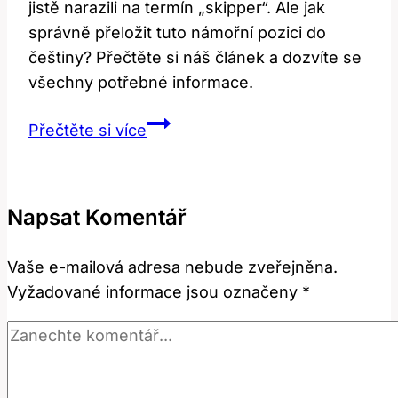
jistě narazili na termín „skipper“. Ale jak
správně přeložit tuto námořní pozici do
češtiny? Přečtěte si náš článek a dozvíte se
všechny potřebné informace.
Skipper:
Přečtěte si více
Jak
Správně
Přeložit
Napsat Komentář
Tento
Námořní
Vaše e-mailová adresa nebude zveřejněna.
Termín?
Vyžadované informace jsou označeny
*