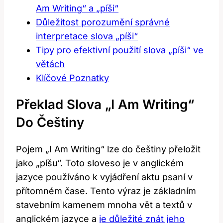
Am Writing“ a „píši“
Důležitost porozumění správné
interpretace slova „píši“
Tipy pro efektivní použití slova „píši“ ve
větách
Klíčové Poznatky
Překlad Slova „I Am Writing“
Do Češtiny
Pojem „I Am Writing“ lze do češtiny přeložit
jako „píšu“. Toto sloveso je v anglickém
jazyce používáno k vyjádření aktu psaní v
přítomném čase. Tento výraz je základním
stavebním kamenem mnoha vět a textů v
anglickém jazyce a
je důležité znát jeho