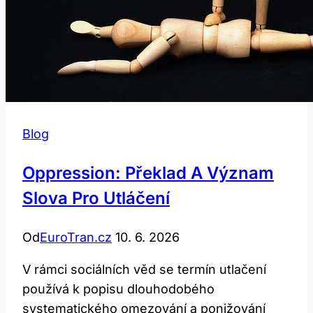
Blog
Oppression: Překlad A Význam
Slova Pro Utláčení
Od
EuroTran.cz
10. 6. 2026
V rámci sociálních věd se termín utlačení
používá k popisu dlouhodobého
systematického omezování a ponižování