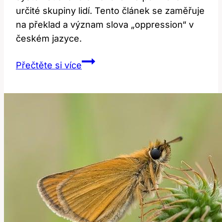
určité skupiny lidí. Tento článek se zaměřuje
na překlad a význam slova „oppression“ v
českém jazyce.
Oppression:
Přečtěte si více
Překlad
a
Význam
Slova
Pro
Utláčení