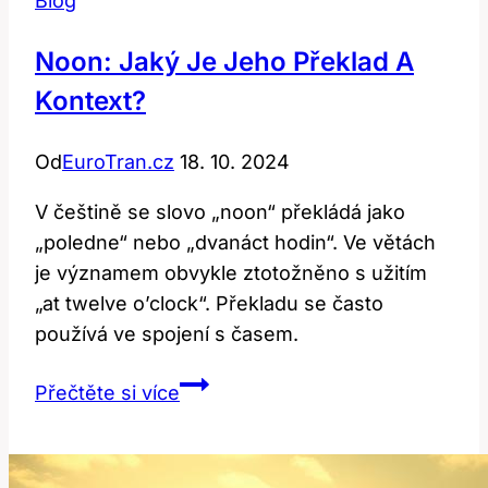
Blog
Noon: Jaký Je Jeho Překlad A
Kontext?
Od
EuroTran.cz
18. 10. 2024
V češtině se slovo „noon“ překládá jako
„poledne“ nebo „dvanáct hodin“. Ve větách
je významem obvykle ztotožněno s užitím
„at twelve o’clock“. Překladu se často
používá ve spojení s časem.
Noon:
Přečtěte si více
Jaký
je
jeho