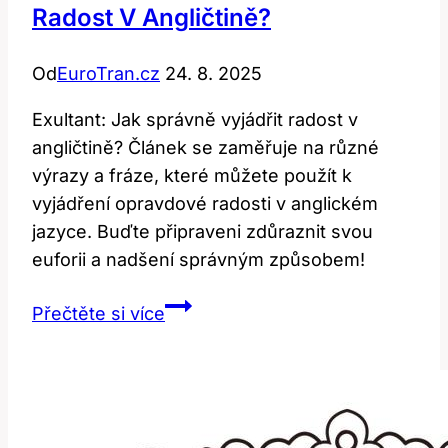
Radost V Angličtině?
Od
EuroTran.cz
24. 8. 2025
Exultant: Jak správně vyjádřit radost v
angličtině? Článek se zaměřuje na různé
výrazy a fráze, které můžete použít k
vyjádření opravdové radosti v anglickém
jazyce. Buďte připraveni zdůraznit svou
euforii a nadšení správným způsobem!
Exultant:
Přečtěte si více
Jak
správně
vyjádřit
radost
v