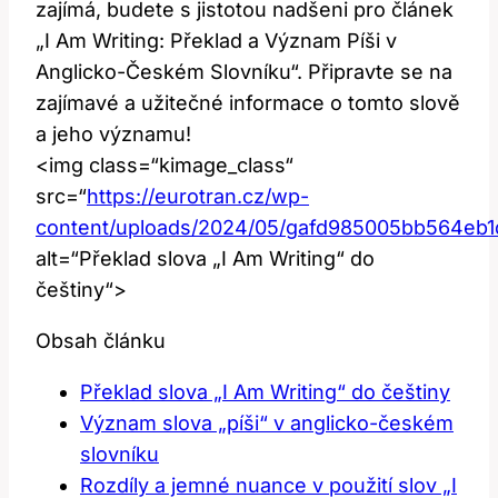
zajímá, budete s jistotou nadšeni pro článek
„I Am Writing: Překlad a Význam Píši v
Anglicko-Českém Slovníku“. Připravte se na
zajímavé a užitečné informace o tomto slově
a jeho významu!
<img class=“kimage_class“
src=“
https://eurotran.cz/wp-
content/uploads/2024/05/gafd985005bb564eb
alt=“Překlad slova „I Am Writing“ do
češtiny“>
Obsah článku
Překlad slova „I Am Writing“ do češtiny
Význam slova „píši“ v anglicko-českém
slovníku
Rozdíly a jemné nuance v použití slov „I