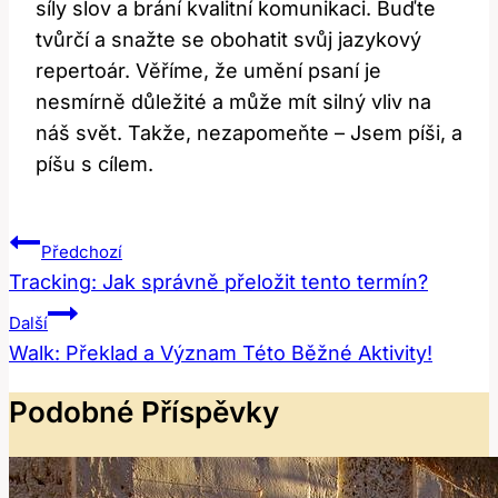
síly slov a brání kvalitní komunikaci. Buďte
tvůrčí a snažte se obohatit svůj jazykový
repertoár. Věříme, že umění psaní je
nesmírně důležité a může mít silný vliv na
náš svět. Takže, nezapomeňte – Jsem píši, a
píšu s cílem.
Navigace
Předchozí
Pro
Tracking: Jak správně přeložit tento termín?
Příspěvek
Další
Walk: Překlad a Význam Této Běžné Aktivity!
Podobné Příspěvky