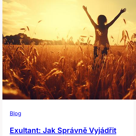
překlad
a
kontext?
Blog
Exultant: Jak Správně Vyjádřit