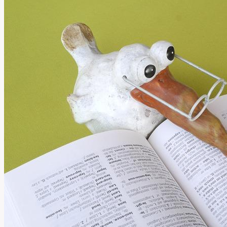
Mluvit
o
Oblékání?