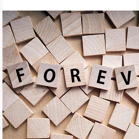
Angličtině:
Co
Znamená
Slovo
‚dear‘?