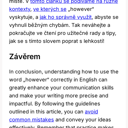
místě. V
tomto článku se podíváme na různé
kontexty
,
ve kterých se
„however“
vyskytuje, a
jak ho správně využít
, abyste se
vyhnuli běžným chybám. Tak neváhejte a
pokračujte ve čtení pro užitečné rady a tipy,
jak se s tímto slovem poprat s lehkostí!
Závěrem
In conclusion, understanding how to use the
word „however“ correctly in English can
greatly enhance your communication skills
and make your writing more precise and
impactful. By following the guidelines
outlined in this article, you can
avoid
common mistakes
and convey your ideas
effectively. Remember that practice makes