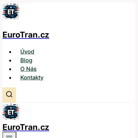
Přeskočit
na
obsah
EuroTran.cz
Úvod
Blog
O Nás
Kontakty
EuroTran.cz