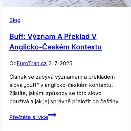
Blog
Buff: Význam A Překlad V
Anglicko-Českém Kontextu
Od
EuroTran.cz
2. 7. 2025
Článek se zabývá významem a překladem
slova „buff“ v anglicko-českém kontextu.
Zjistíte, jakými způsoby se toto slovo
používá a jak jej správně přeložit do češtiny.
Buff:
Přečtěte si více
Význam
a