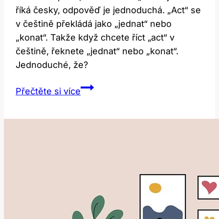
říká česky, odpověď je jednoduchá. „Act“ se
v češtině překládá jako „jednat“ nebo
„konat“. Takže když chcete říct „act“ v
češtině, řeknete „jednat“ nebo „konat“.
Jednoduché, že?
Act:
Přečtěte si více
Co
To
Znamená
a
Jak
To
Říct
Česky?