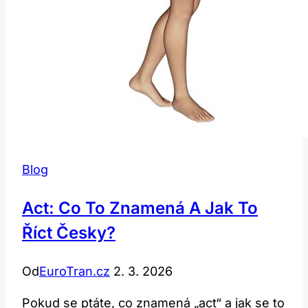
Blog
Act: Co To Znamená A Jak To
Říct Česky?
Od
EuroTran.cz
2. 3. 2026
Pokud se ptáte, co znamená „act“ a jak se to