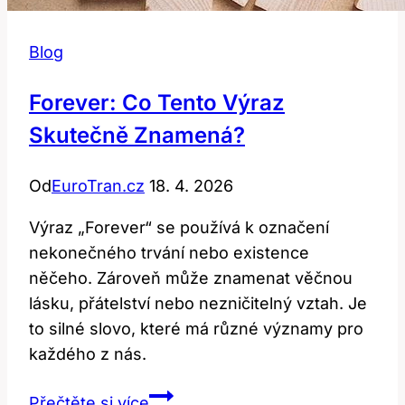
Blog
Forever: Co Tento Výraz
Skutečně Znamená?
Od
EuroTran.cz
18. 4. 2026
Výraz „Forever“ se používá k označení
nekonečného trvání nebo existence
něčeho. Zároveň může znamenat věčnou
lásku, přátelství nebo nezničitelný vztah. Je
to silné slovo, které má různé významy pro
každého z nás.
Forever:
Přečtěte si více