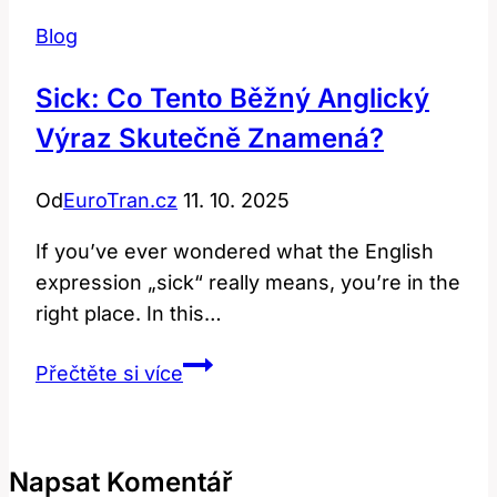
Blog
Sick: Co Tento Běžný Anglický
Výraz Skutečně Znamená?
Od
EuroTran.cz
11. 10. 2025
If you’ve ever wondered what ⁤the English
expression „sick“ really means, you’re in‌ the
right place. In this…
Sick:
Přečtěte si více
Co
tento
běžný
Napsat Komentář
anglický