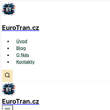
Přeskočit
na
obsah
EuroTran.cz
Úvod
Blog
O Nás
Kontakty
EuroTran.cz