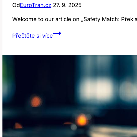
Od
EuroTran.cz
27. 9. 2025
Welcome to our article on „Safety Match: Pře
Safety
Přečtěte si více
match:
Překlad
a
význam
bezpečnostních
zápalek
v
anglicko-
českém
slovníku