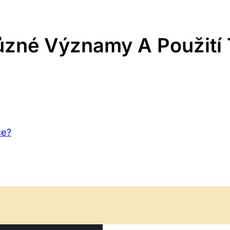
ůzné Významy A Použití 
ce?