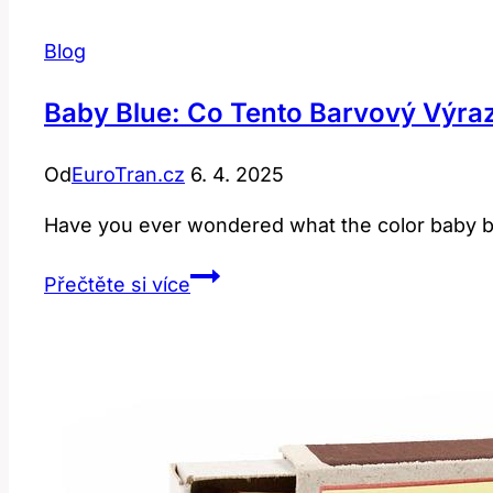
Blog
Baby Blue: Co Tento Barvový Výra
Od
EuroTran.cz
6. 4. 2025
Have you ever wondered what the color baby blu
Baby
Přečtěte si více
Blue:
Co
tento
barvový
výraz
znamená
v