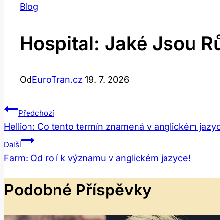
Blog
Hospital: Jaké Jsou R
Od
EuroTran.cz
19. 7. 2026
Navigace
Předchozí
Hellion: Co tento termín znamená v anglickém jazy
Pro
Další
Příspěvek
Farm: Od rolí k významu v anglickém jazyce!
Podobné Příspěvky