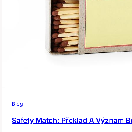
angličtině?
Blog
Safety Match: Překlad A Význam B