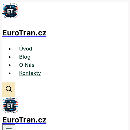
Přeskočit
na
obsah
EuroTran.cz
Úvod
Blog
O Nás
Kontakty
EuroTran.cz