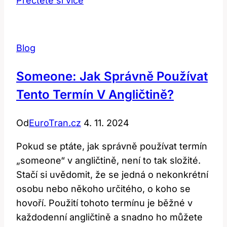
Přečtěte si více
Jak
Tento
Výraz
Blog
Ovlivňuje
Hudbu
Someone: Jak Správně Používat
a
Tento Termín V Angličtině?
Pečivo?
Od
EuroTran.cz
4. 11. 2024
Pokud se ptáte, jak správně používat termín
„someone“ v angličtině, není to tak složité.
Stačí si uvědomit, že se jedná o nekonkrétní
osobu nebo někoho určitého, o koho se
hovoří. Použití tohoto termínu je běžné v
každodenní angličtině a snadno ho můžete