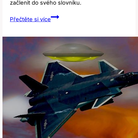
začlenit do svého slovníku.
Someone:
Přečtěte si více
Jak
Správně
Používat
Tento
Termín
v
Angličtině?