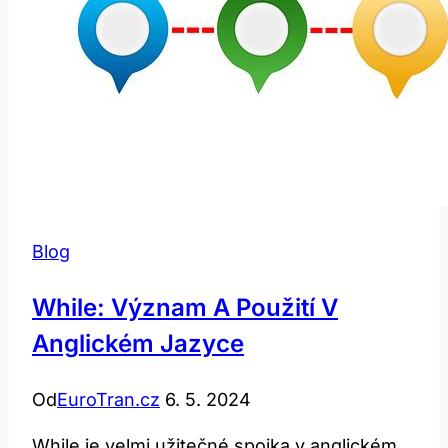
Blog
While: Význam A Použití V
Anglickém Jazyce
Od
EuroTran.cz
6. 5. 2024
While je velmi užitečné spojka v anglickém