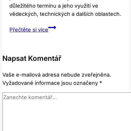
důležitého termínu a jeho využití ve
vědeckých, technických a dalších oblastech.
Intercept:
Přečtěte si více
Co
Tento
Termín
Napsat Komentář
Znamená?
Anglicko-
Vaše e-mailová adresa nebude zveřejněna.
Český
Vyžadované informace jsou označeny
*
Překlad