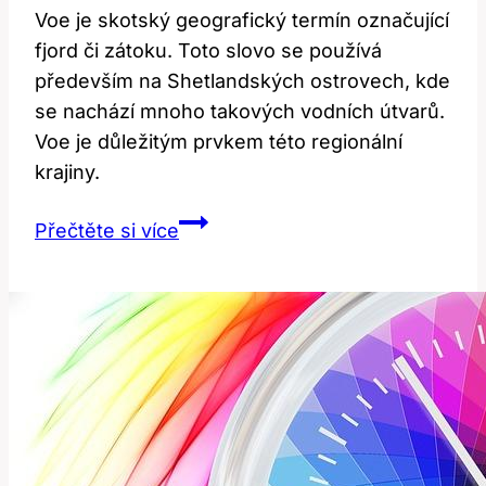
Voe je skotský geografický termín označující
fjord či zátoku. Toto slovo se používá
především na Shetlandských ostrovech, kde
se nachází mnoho takových vodních útvarů.
Voe je důležitým prvkem této regionální
krajiny.
Voe:
Přečtěte si více
Co
Tento
Skotský
Geografický
Termín
Znamená?