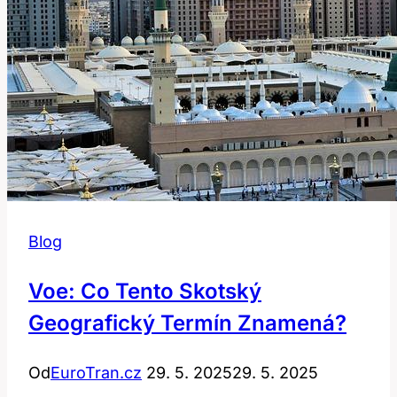
Blog
Voe: Co Tento Skotský
Geografický Termín Znamená?
Od
EuroTran.cz
29. 5. 2025
29. 5. 2025