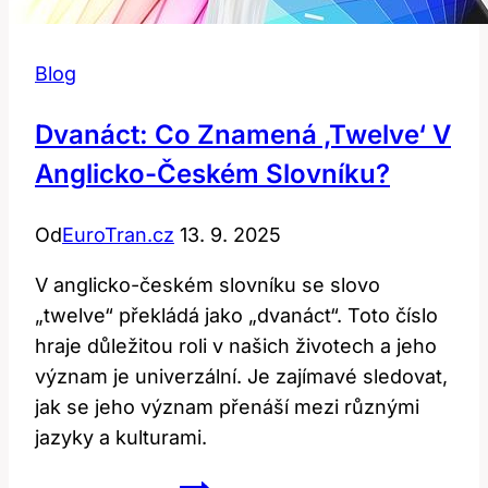
Blog
Dvanáct: Co Znamená ‚twelve‘ V
Anglicko-Českém Slovníku?
Od
EuroTran.cz
13. 9. 2025
V anglicko-českém slovníku se slovo
„twelve“ překládá jako „dvanáct“. Toto číslo
hraje důležitou roli v našich životech a jeho
význam je univerzální. Je zajímavé sledovat,
jak se jeho význam přenáší mezi různými
jazyky a kulturami.
Dvanáct: