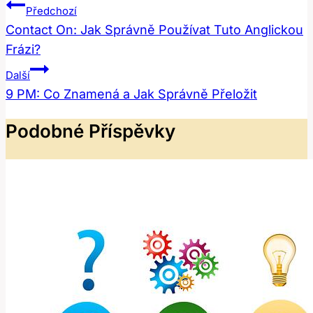
Navigace
Předchozí
Pro
Contact On: Jak Správně Používat Tuto Anglickou
Frázi?
Příspěvek
Další
9 PM: Co Znamená a Jak Správně Přeložit
Podobné Příspěvky