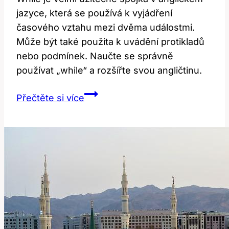
jazyce, která se používá k vyjádření
časového vztahu mezi dvěma událostmi.
Může být také použita k uvádění protikladů
nebo podmínek. Naučte se správně
používat „while“ a rozšířte svou angličtinu.
While:
Přečtěte si více
Význam
a
použití
v
anglickém
jazyce