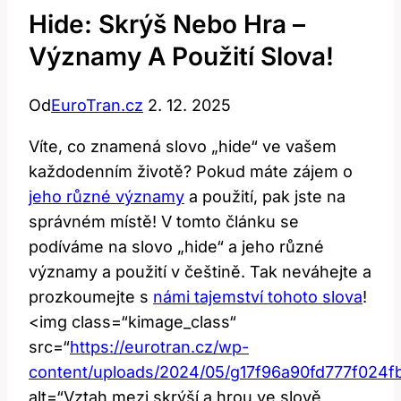
Hide: Skrýš Nebo Hra –
Významy A Použití Slova!
Od
EuroTran.cz
2. 12. 2025
Víte, co znamená slovo „hide“ ve vašem
každodenním životě? Pokud máte zájem o
jeho různé významy
a použití, pak jste na
správném místě! V tomto článku se
podíváme na slovo „hide“ a jeho různé
významy a použití v češtině. Tak neváhejte a
prozkoumejte s
námi tajemství tohoto slova
!
<img class=“kimage_class“
src=“
https://eurotran.cz/wp-
content/uploads/2024/05/g17f96a90fd777f02
alt=“Vztah mezi skrýší a hrou ve slově