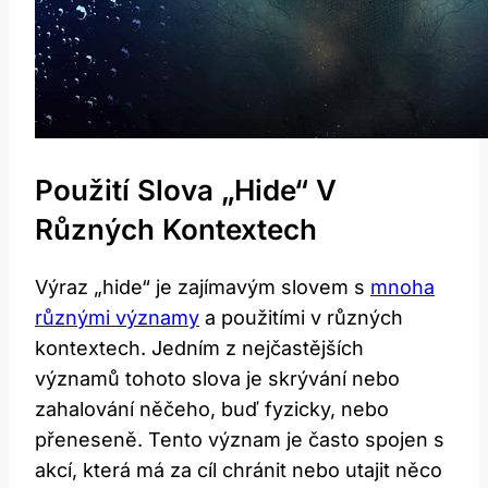
Použití Slova „hide“ V
Různých Kontextech
Výraz „hide“ je zajímavým slovem s
mnoha
různými významy
a použitími v různých
kontextech. Jedním z nejčastějších
významů tohoto slova je skrývání nebo
zahalování něčeho, buď fyzicky, nebo
přeneseně. Tento význam je často spojen s
akcí, která má za cíl chránit nebo utajit něco