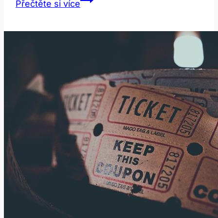
Přečtěte si více
Co
Znamená
‚twelve‘
v
Anglicko-
Českém
Slovníku?