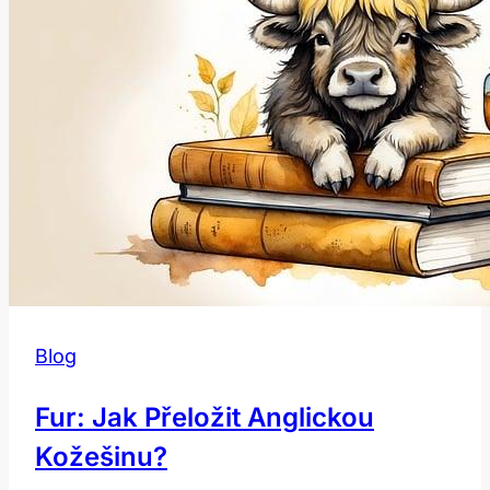
co
znamená?
Blog
Fur: Jak Přeložit Anglickou
Kožešinu?