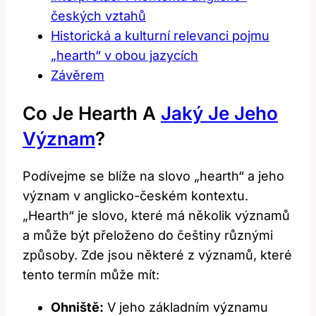
českých ‍vztahů
Historická a kulturní​ relevanci pojmu
„hearth“ v obou jazycích
Závěrem
Co Je Hearth ⁤a
Jaký⁤ Je Jeho
Význam
?
Podívejme se‍ blíže na slovo „hearth“ a jeho
význam v anglicko-českém kontextu.
„Hearth“⁣ je slovo, které má ​několik ‌významů
a může být přeloženo do češtiny⁢ různými
způsoby. ⁤Zde jsou některé⁣ z významů, které⁣
tento ​termín může mít:
Ohniště:
​V jeho základním významu