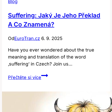
Blog
Suffering: Jaký Je Jeho Překlad
A Co Znamená?
Od
EuroTran.cz
6. 9. 2025
Have you ever wondered about the true
meaning and translation of the word
‚suffering‘ in Czech? Join us…
Suffering:
Přečtěte si více
Jaký
je
jeho
překlad
a