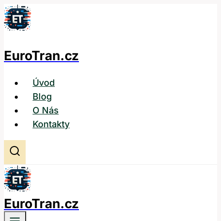
Přeskočit
na
obsah
EuroTran.cz
Úvod
Blog
O Nás
Kontakty
EuroTran.cz