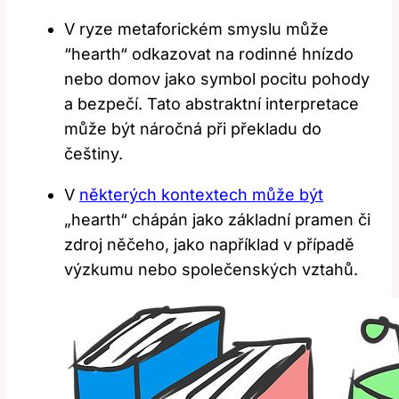
V⁣ ryze metaforickém smyslu⁤ může
⁣“hearth“​ odkazovat na ‌rodinné hnízdo
nebo domov ‍jako symbol ‍pocitu pohody⁣
a⁣ bezpečí. Tato abstraktní​ interpretace
může být ​náročná při překladu do
češtiny.
V​
některých kontextech může být
„hearth“ chápán jako základní pramen ⁢či
zdroj něčeho, jako ​například v případě
výzkumu‌ nebo společenských vztahů.