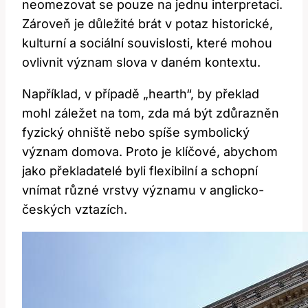
neomezovat⁢ se‍ pouze ⁣na jednu interpretaci.
Zároveň je důležité ⁣brát v potaz ⁣historické,
kulturní​ a‌ sociální ⁢souvislosti, které mohou⁣
ovlivnit význam slova ‌v daném ⁣kontextu. ⁣
Například, v​ případě „hearth“, by překlad⁤
mohl záležet‍ na tom, zda ‍má být zdůrazněn
fyzický ohniště nebo spíše symbolický⁢
význam domova. Proto je klíčové, ‌abychom
jako překladatelé byli flexibilní a schopní
⁢vnímat různé vrstvy ⁢významu ⁤v anglicko-
českých vztazích.