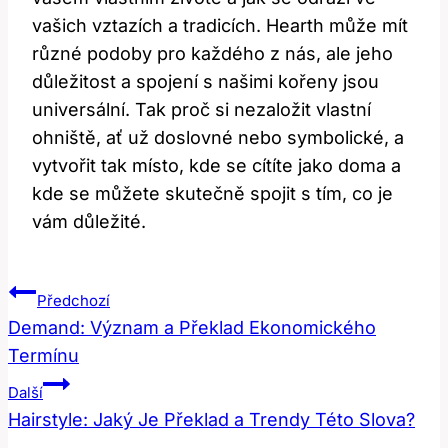
vašich⁣ vztazích a ⁤tradicích. Hearth může ‌mít
různé podoby⁣ pro ⁣každého z nás, ale jeho
důležitost a spojení ⁣s našimi kořeny jsou
universální. Tak proč si nezaložit⁣ vlastní​
ohniště, ať už‌ doslovné nebo ‍symbolické,​ a
vytvořit⁣ tak místo, kde se cítíte jako doma ⁣a
kde se můžete skutečně spojit⁢ s tím, co je‌
vám⁣ důležité.
Navigace
Předchozí
Pro
Demand: Význam a Překlad Ekonomického
Termínu
Příspěvek
Další
Hairstyle: Jaký Je Překlad a Trendy Této Slova?