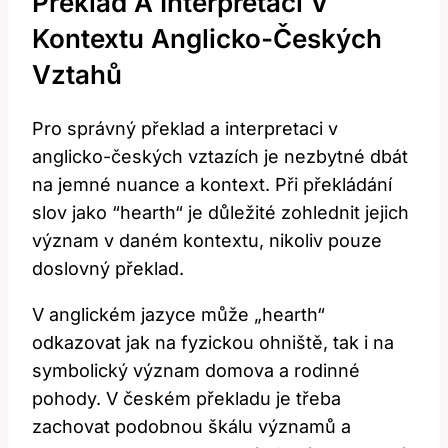
Překlad A Interpretaci V
Kontextu ‍anglicko-Českých
‍vztahů
Pro ⁣správný ​překlad a interpretaci v
anglicko-českých vztazích je nezbytné dbát
na jemné nuance ⁤a kontext. Při překládání ​
slov jako ⁣“hearth“ je ⁢důležité ‍zohlednit jejich
význam v ‍daném kontextu,⁢ nikoliv pouze
doslovný ​překlad.
V anglickém jazyce může „hearth“
odkazovat jak na ‍fyzickou ohniště, tak i⁣ na
symbolický význam domova⁤ a ‌rodinné
pohody. V českém‍ překladu ​je⁤ třeba
zachovat⁤ podobnou škálu významů ‌a