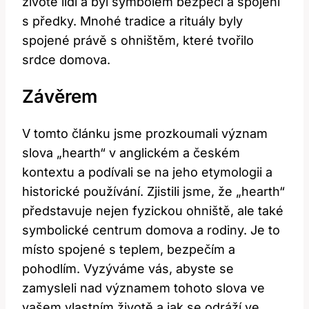
životě lidí a byl symbolem ​bezpečí a‍ spojení
s ⁢předky. Mnohé ⁢tradice a rituály byly
spojené právě s ‌ohništěm, které tvořilo
srdce domova.
Závěrem
V tomto článku jsme ⁢prozkoumali význam‌
slova „hearth“ v anglickém a‌ českém
kontextu a‍ podívali se na⁣ jeho etymologii​ a
historické⁤ používání. Zjistili jsme, že „hearth“
představuje ⁣nejen​ fyzickou ohniště, ale také ​
symbolické centrum domova a rodiny. ⁢Je ⁣to
⁣místo⁣ spojené s teplem, bezpečím a
pohodlím. Vyzýváme vás, abyste se⁤
zamysleli nad významem tohoto⁣ slova ‌ve
vašem ⁣vlastním‍ životě ⁣a jak se odráží ve