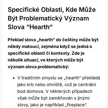
Specifické Oblasti, Kde ‍může
Být Problematický Význam
Slova ‌“hearth“
Překlad slova „hearth“ do češtiny‌ může být
někdy ‌matoucí, zejména když se jedná o
specifické ‍oblasti​ či kontexty. Zde je
několik ​situací, ve kterých může být
význam slova ​problematický:
V tradičním‌ smyslu se‍ „hearth“ překládá‍
jako krb nebo ohniště, což‍ je centrální
bod domova. ⁢V některých případech
‌však může být zaměňován⁣ s jinými⁣
slovy, jako je‌ například „fireplace“.