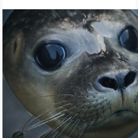
Tento
Historický
Anglický
Výraz
Znamená?