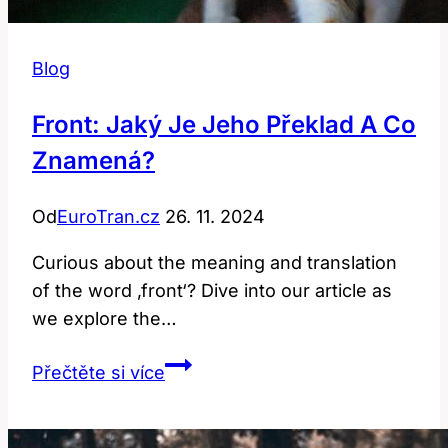
Blog
Front: Jaký Je Jeho Překlad A Co
Znamená?
Od
EuroTran.cz
26. 11. 2024
Curious about the meaning and translation
of the word ‚front‘? Dive into our article as
we explore the…
Front:
Přečtěte si více
Jaký
je
jeho