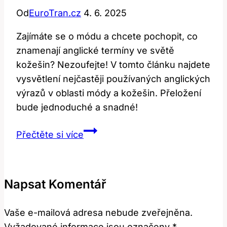
Od
EuroTran.cz
4. 6. 2025
Zajímáte se o módu a chcete pochopit, co
znamenají anglické termíny ve světě
kožešin? Nezoufejte! V tomto článku najdete
vysvětlení nejčastěji používaných anglických
výrazů v oblasti módy a kožešin. Přeložení
bude jednoduché a snadné!
Fur:
Přečtěte si více
Jak
Přeložit
Anglickou
Napsat Komentář
Kožešinu?
Vaše e-mailová adresa nebude zveřejněna.
Vyžadované informace jsou označeny
*