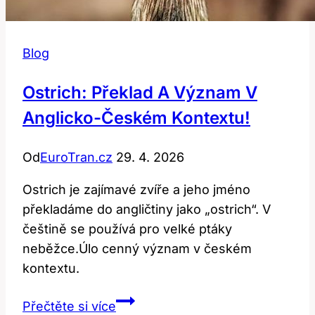
Blog
Ostrich: Překlad A Význam V
Anglicko-Českém Kontextu!
Od
EuroTran.cz
29. 4. 2026
Ostrich je zajímavé zvíře a jeho jméno
překladáme do angličtiny jako „ostrich“. V
češtině se používá pro velké ptáky
neběžce.Úlo cenný význam v českém
kontextu.
Ostrich:
Přečtěte si více