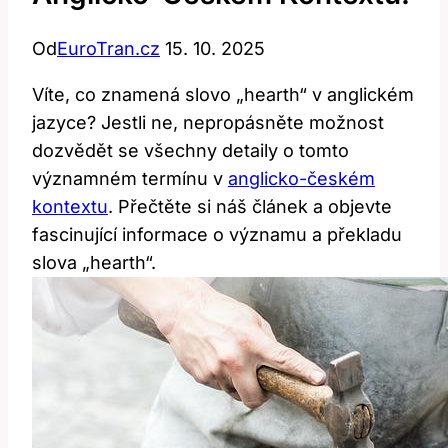
Od
EuroTran.cz
15. 10. 2025
Víte,⁤ co znamená slovo „hearth“ v anglickém
jazyce? Jestli ne, nepropásněte‌ možnost‌
dozvědět se ​všechny detaily o tomto⁢
významném ⁣termínu v
anglicko-českém
kontextu
. Přečtěte ⁣si náš ⁣článek a objevte
fascinující informace o významu a překladu
slova „hearth“.