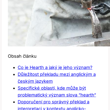
Obsah článku
Co je Hearth ⁤a jaký⁤ je jeho význam?
Důležitost překladu mezi‍ anglickým a
českým jazykem
Specifické oblasti, kde ‍může být
problematický význam slova ‌“hearth“
Doporučení pro⁢ správný​ překlad a
interpretaci v kontextu ‍anglicko-