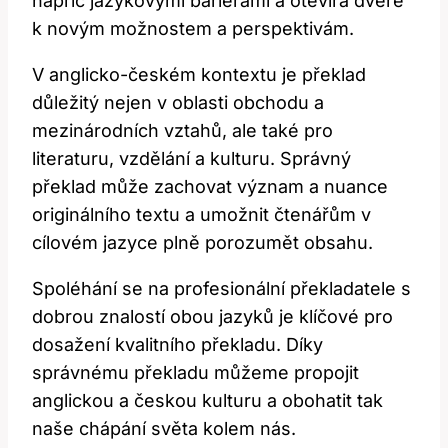
⁢napříč jazykovými‍ bariérami a otevírá dveře
k novým‍ možnostem a perspektivám.
V anglicko-českém​ kontextu je překlad
důležitý nejen⁢ v oblasti obchodu ⁤a
mezinárodních ⁣vztahů, ale ⁢také pro
literaturu, vzdělání a kulturu. Správný‌
překlad může zachovat význam a nuance
originálního textu a ⁣umožnit⁣ čtenářům v
⁢cílovém⁣ jazyce plně porozumět obsahu.
Spoléhání se na⁣ profesionální překladatele s
dobrou znalostí obou jazyků je klíčové pro
‌dosažení kvalitního překladu.⁢ Díky
správnému překladu můžeme ​propojit
anglickou​ a⁢ českou⁢ kulturu a obohatit tak
naše ⁤chápání světa kolem nás.​