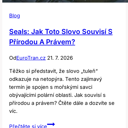
Blog
Seals: Jak Toto Slovo Souvisí S
Přírodou A Právem?
Od
EuroTran.cz
21. 7. 2026
Těžko si představit, že slovo „tuleň“
odkazuje na netopýra. Tento zajímavý
termín je spojen s mořskými savci
obývajícími polární oblasti. Jak souvisí s
přírodou a právem? Čtěte dále a dozvíte se
víc.
Seals:
Přečtěte si více