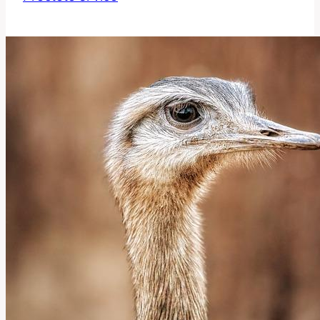
Jak
Toto
Slovo
Souvisí
s
Přírodou
a
Právem?