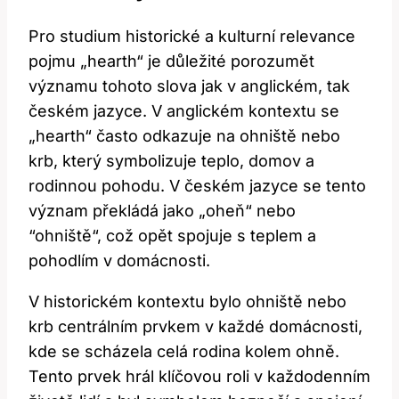
Pro studium⁣ historické a kulturní relevance‍
pojmu „hearth“ je důležité porozumět
významu tohoto ‍slova⁢ jak​ v anglickém, ⁤tak⁢
českém jazyce.⁤ V anglickém⁣ kontextu se
„hearth“ ‍často odkazuje⁤ na ohniště nebo
krb, který symbolizuje teplo, domov ⁢a
rodinnou pohodu. V českém jazyce se ⁤tento
význam překládá jako „oheň“⁤ nebo
‍“ohniště“, což⁤ opět spojuje s teplem a
pohodlím v ⁣domácnosti.
V historickém ⁢kontextu bylo​ ohniště nebo
krb centrálním prvkem ‌v⁢ každé domácnosti,
kde​ se‌ scházela celá ⁤rodina kolem ohně.
Tento ⁤prvek ​hrál klíčovou roli ⁢v ⁣každodenním