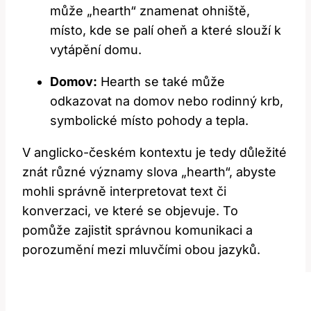
může „hearth“​ znamenat ohniště,‍
místo,‌ kde se ⁤palí oheň ⁤a které‌ slouží k
vytápění domu.
Domov:
Hearth se také může
odkazovat na⁣ domov⁤ nebo rodinný krb,‌
symbolické místo pohody a tepla.
V anglicko-českém kontextu je tedy důležité
znát různé významy​ slova „hearth“,⁤ abyste
mohli‍ správně interpretovat ‍text ⁣či
konverzaci, ve⁣ které se objevuje. To
pomůže zajistit správnou komunikaci a
porozumění mezi​ mluvčími obou⁤ jazyků.