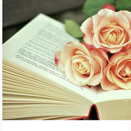
Znamená
a
Jak
Ho
Používat?