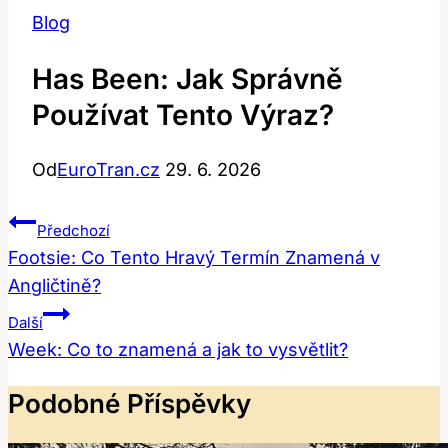
Blog
Has Been: Jak Správně
Používat Tento Výraz?
Od
EuroTran.cz
29. 6. 2026
Navigace
Předchozí
Pro
Footsie: Co Tento Hravý Termín Znamená v
Angličtině?
Příspěvek
Další
Week: Co to znamená a jak to vysvětlit?
Podobné Příspěvky