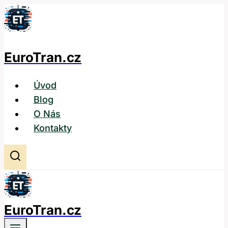
Přeskočit
na
obsah
EuroTran.cz
Úvod
Blog
O Nás
Kontakty
EuroTran.cz