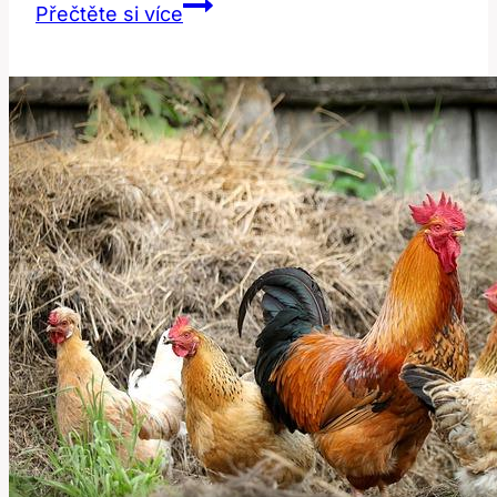
Scroll:
Přečtěte si více
Co
tento
termín
znamená?
Anglicko-
český
překlad