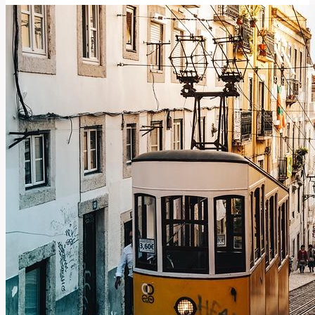
Slovo
Znamená
a
Jak
Ho
Přeložit?