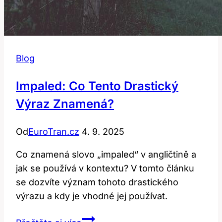
Blog
Impaled: Co Tento Drastický
Výraz Znamená?
Od
EuroTran.cz
4. 9. 2025
Co znamená slovo „impaled“ v angličtině a
jak se používá v kontextu? V tomto článku
se dozvíte význam tohoto drastického
výrazu a kdy je vhodné jej používat.
Impaled: