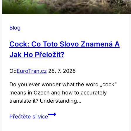
Blog
Cock: Co Toto Slovo Znamená A
Jak Ho Přeložit?
Od
EuroTran.cz
25. 7. 2025
Do you ever wonder what the word „cock“
means in Czech and how to accurately
translate it? Understanding…
Cock:
Přečtěte si více
Co
Toto