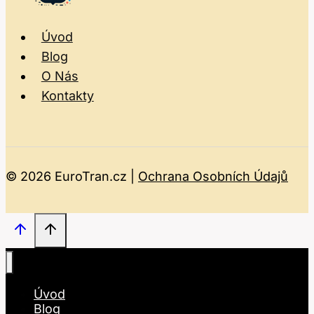
Úvod
Blog
O Nás
Kontakty
© 2026 EuroTran.cz |
Ochrana Osobních Údajů
Úvod
Blog