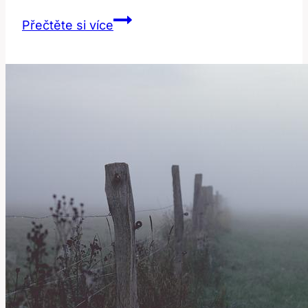
Extempore:
Přečtěte si více
Jak
Správně
Používat
Tento
Anglický
Výraz?