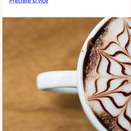
Přečtěte si více
Odhalte
tajemství
této
slova
v
angličtině!