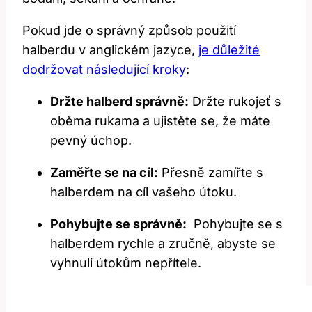
Pokud jde o‍ správný způsob použití
halberdu ‍v anglickém jazyce,
je důležité
dodržovat následující kroky
:
Držte halberd správně:
Držte rukojeť s⁢
oběma⁣ rukama a ujistěte se,‍ že máte
pevný úchop.
Zaměřte se ⁢na ‍cíl:
Přesně zamířte ⁢s
halberdem‍ na⁢ cíl vašeho útoku.
Pohybujte se správně:
⁣ Pohybujte se s
⁣halberdem rychle a zručně, abyste se
vyhnuli útokům nepřítele.