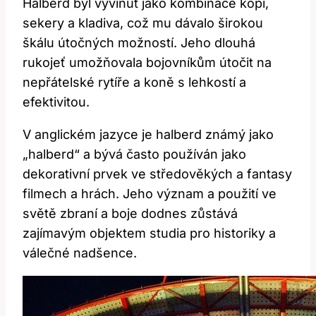
Halberd byl vyvinut​ jako‍ kombinace kopí,
sekery ‍a kladiva, což mu dávalo širokou
škálu útočných možností. Jeho dlouhá
rukojeť umožňovala bojovníkům útočit na
nepřátelské ⁢rytíře a koně ​s lehkostí a
efektivitou.
V anglickém jazyce je halberd známý jako
„halberd“ a bývá často používán jako
dekorativní prvek ve⁢ středověkých a ⁣fantasy
filmech a hrách. ​Jeho‌ význam a použití ve
světě​ zbraní a⁣ boje dodnes zůstává
zajímavým objektem‍ studia pro historiky a
válečné nadšence.