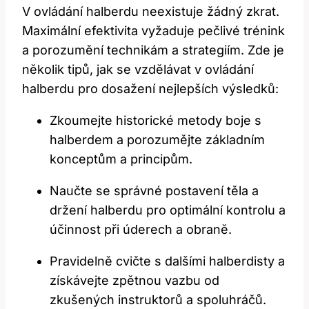
V ovládání halberdu neexistuje⁣ žádný zkrat.
Maximální ⁢efektivita vyžaduje pečlivé ⁤trénink
a porozumění ‌technikám a strategiím. Zde je
několik tipů, jak ‍se vzdělávat v⁤ ovládání
⁢halberdu pro ⁢dosažení nejlepších ‌výsledků:
Zkoumejte historické metody boje s
halberdem⁣ a porozumějte základním
konceptům a principům.
Naučte se správné⁣ postavení těla a
držení halberdu pro⁤ optimální kontrolu a
účinnost ‍při úderech a obraně.
Pravidelně cvičte s dalšími halberdisty ⁣a‍
získávejte zpětnou vazbu od⁢
zkušených instruktorů a​ spoluhráčů.