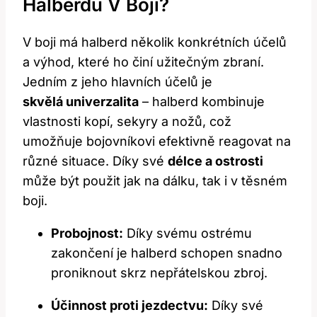
Halberdu V​ Boji?
V boji má halberd několik konkrétních účelů
a výhod, které ho činí užitečným zbraní.
Jedním z jeho hlavních ⁣účelů je
skvělá univerzalita
– halberd kombinuje
vlastnosti kopí, sekyry a nožů, což
umožňuje ​bojovníkovi ⁣efektivně reagovat na
různé situace. Díky své
délce a ostrosti
může být použit jak na dálku, tak ⁣i v těsném
‌boji.
Probojnost:
Díky svému ostrému
zakončení je halberd schopen snadno
proniknout skrz​ nepřátelskou zbroj.
Účinnost​ proti jezdectvu:
Díky své