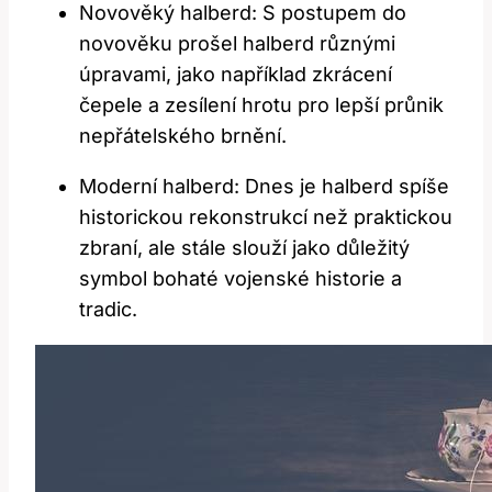
Novověký halberd: S‍ postupem do
novověku prošel halberd⁤ různými
úpravami, jako‍ například zkrácení
čepele a zesílení ​hrotu pro lepší průnik
nepřátelského brnění.
Moderní halberd: Dnes​ je halberd spíše⁣
historickou rekonstrukcí než praktickou
zbraní, ale stále slouží jako důležitý
symbol bohaté ⁤vojenské historie⁢ a
tradic.