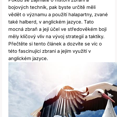
bojových technik,⁢ pak byste určitě⁢ měli
vědět o významu a použití halapartny, zvané
také halberd, v anglickém jazyce. Tato
⁢mocná zbraň a‌ její účel⁣ ve‌ středověkém⁢ boji
měly klíčový vliv na vývoj strategií a ​taktiky.
Přečtěte ⁣si⁣ tento ‌článek a dozvíte⁤ se​ víc o
⁤této fascinující zbrani a jejím ‌využití⁣ v
anglickém jazyce.