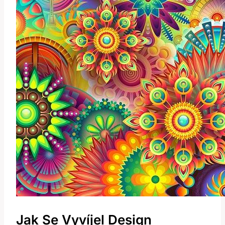
Jak Se Vyvíjel⁤ Design