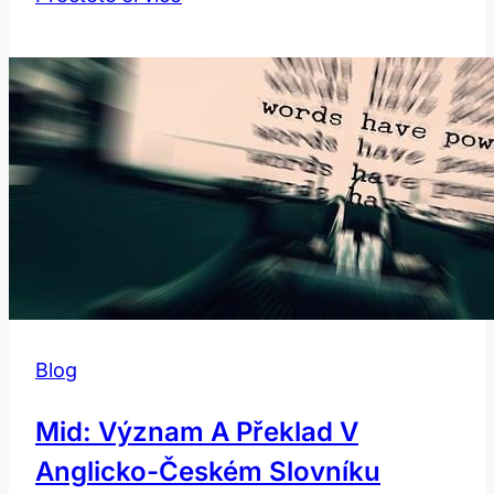
Překlad
a
Význam
Mírného
v
Anglicko-
Českém
Slovníku
Blog
Mid: Význam A Překlad V
Anglicko-Českém Slovníku