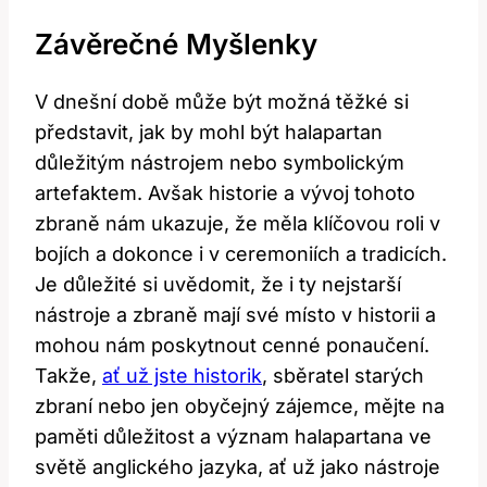
Závěrečné Myšlenky
V dnešní době může být ⁤možná těžké⁢ si
představit, jak by‌ mohl být halapartan
důležitým nástrojem nebo symbolickým
artefaktem.⁤ Avšak historie ‍a ⁣vývoj tohoto‍
zbraně nám ukazuje, že měla klíčovou roli v
bojích a dokonce i v ceremoniích a ​tradicích.
Je⁣ důležité si uvědomit, že i ty nejstarší
nástroje a ‍zbraně mají své místo v historii a
mohou nám poskytnout​ cenné ponaučení.
Takže,‌
ať už jste historik
, sběratel starých⁢
zbraní nebo jen ⁣obyčejný zájemce, mějte na
paměti důležitost a ‌význam halapartana ve
⁣světě ‍anglického jazyka,⁣ ať už jako nástroje⁤