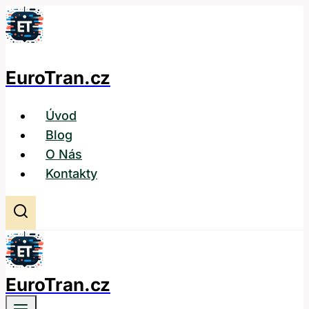
Přeskočit
na
obsah
EuroTran.cz
Úvod
Blog
O Nás
Kontakty
EuroTran.cz