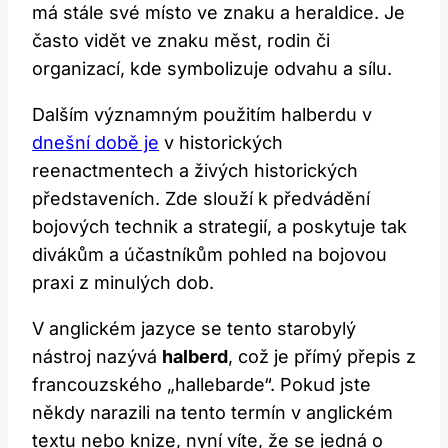
má stále ⁤své místo ve‌ znaku a heraldice. Je
často ‌vidět ⁢ve znaku měst, rodin či
organizací, kde symbolizuje odvahu a sílu.
Dalším⁢ významným použitím halberdu v⁤
dnešní době je
v historických
reenactmentech a živých historických
představeních. Zde slouží k předvádění
bojových technik a ⁢strategií, a‍ poskytuje ‍tak
divákům a ​účastníkům pohled na bojovou​
praxi z minulých dob.
V anglickém jazyce se tento starobylý
nástroj nazývá
halberd
, což je přímý přepis‌ z‌
francouzského „hallebarde“. ⁢Pokud jste
někdy narazili ⁣na tento ⁢termín v anglickém
textu nebo knize, nyní víte, že ⁢se jedná o‌