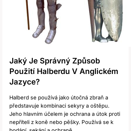
Jaký ‌je Správný Způsob
Použití Halberdu V Anglickém
Jazyce?
Halberd⁤ se⁤ používá jako‍ útočná zbraň a
představuje kombinaci sekyry⁤ a oštěpu.
Jeho hlavním účelem je ochrana⁢ a⁤ útok proti⁤
nepříteli z ‌koně nebo⁣ pěšky. Používá se k
bodání, sekání⁣ a ochraně.