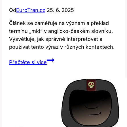
Od
EuroTran.cz
25. 6. 2025
Článek se zaměřuje na význam a překlad
termínu „mid“ v anglicko-českém slovníku.
Vysvětluje, jak správně interpretovat a
používat tento výraz v různých kontextech.
Mid:
Přečtěte si více
Význam
a
překlad
v
anglicko-
českém
slovníku