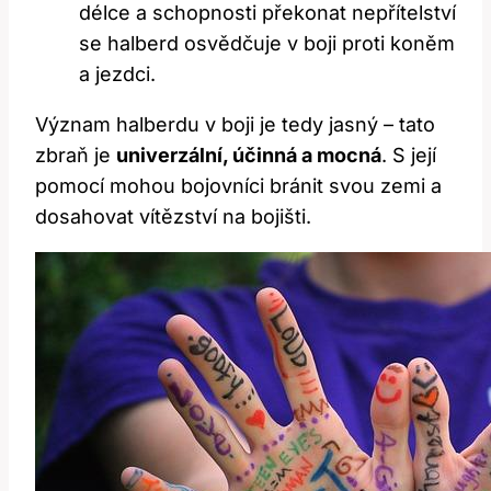
délce a schopnosti ⁢překonat nepřítelství
se halberd osvědčuje v‍ boji proti⁣ koněm
a jezdci.
Význam halberdu v boji ⁢je tedy jasný – tato
zbraň ⁣je
univerzální, ⁤účinná ⁤a⁢ mocná
. ⁣S její⁢
pomocí mohou‌ bojovníci bránit ​svou zemi a
dosahovat vítězství na bojišti.