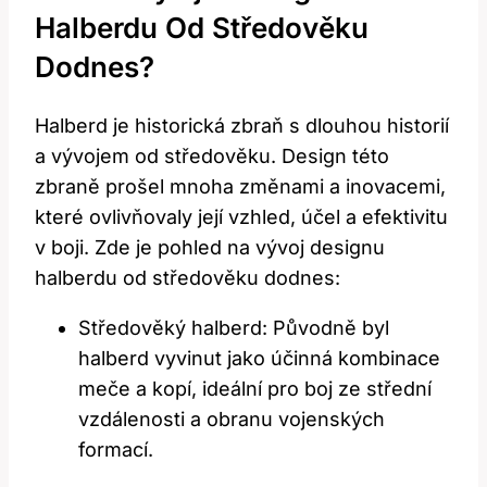
Halberdu Od​ Středověku
⁤dodnes?
Halberd je historická zbraň s dlouhou historií
⁤a vývojem‍ od ‌středověku. Design této
⁤zbraně prošel mnoha změnami a inovacemi,
které ovlivňovaly její⁢ vzhled, účel a efektivitu‍
v boji. Zde ⁣je pohled na vývoj designu
halberdu od středověku dodnes:
Středověký⁣ halberd: Původně ​byl
halberd vyvinut jako ⁣účinná ⁢kombinace⁣
meče a kopí, ideální pro​ boj ze⁤ střední
vzdálenosti a ⁤obranu vojenských
formací.