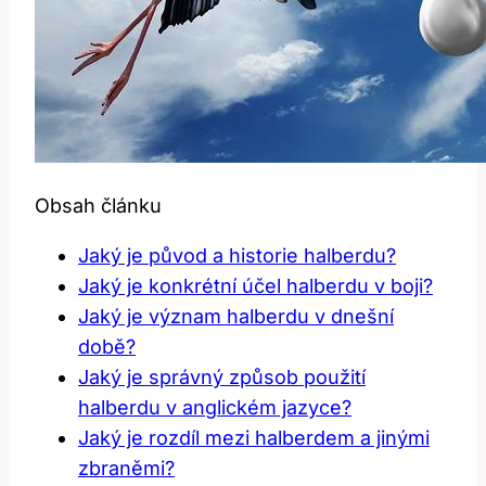
Obsah článku
Jaký⁤ je původ⁣ a‌ historie ‍halberdu?
Jaký je konkrétní účel halberdu v​ boji?
Jaký je význam‍ halberdu v dnešní⁢
době?
Jaký ‌je správný způsob použití
halberdu v anglickém jazyce?
Jaký je‌ rozdíl ‌mezi halberdem a jinými
zbraněmi?