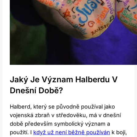
Jaký Je Význam‍ Halberdu V
Dnešní⁢ Době?
Halberd, který⁢ se ⁢původně ⁣používal jako⁣
vojenská ⁣zbraň ‍v středověku, má v ⁣dnešní
době především⁤ symbolický význam a
použití. I
když už není běžně používán
k boji,