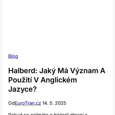
Blog
Halberd: Jaký Má Význam A
Použití V Anglickém
Jazyce?
Od
EuroTran.cz
14. 5. 2025
Pokud se zajímáte ⁣o historii zbraní ⁣a