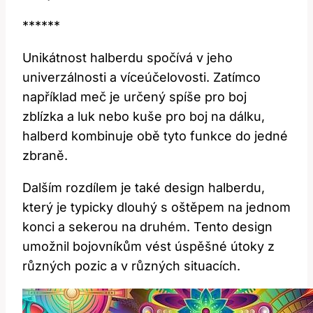
******
Unikátnost⁢ halberdu spočívá ⁣v ⁣jeho
univerzálnosti a víceúčelovosti. ‍Zatímco
⁣například meč je ​určený⁢ spíše⁢ pro boj
zblízka a luk nebo kuše pro boj ⁣na dálku,
halberd kombinuje obě tyto funkce do jedné
zbraně.
Dalším⁢ rozdílem je také design halberdu,
který je typicky ​dlouhý s oštěpem na jednom
konci ​a sekerou na druhém. Tento design⁢
umožnil bojovníkům vést úspěšné​ útoky ​z
různých pozic‍ a v různých situacích.