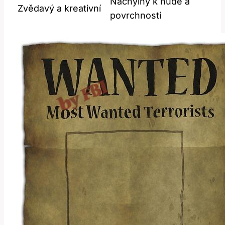
Náchylný k nudě a
Zvědavý a kreativní
povrchnosti