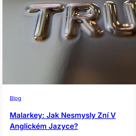
Blog
Malarkey: Jak Nesmysly Zní V
Anglickém Jazyce?