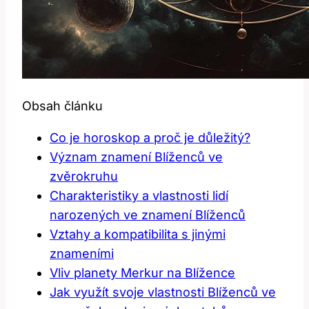
Obsah článku
Co je horoskop a proč je důležitý?
Význam znamení Blíženců ve
zvěrokruhu
Charakteristiky a vlastnosti lidí
narozených ve znamení Blíženců
Vztahy a kompatibilita s jinými
znameními
Vliv planety Merkur na Blížence
Jak využít svoje vlastnosti Blíženců ve