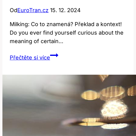
Od
EuroTran.cz
15. 12. 2024
Milking: Co to znamená? Překlad a kontext!
Do you ever find yourself curious about the
meaning of certain…
Milking:
Přečtěte si více
Co
To
Znamená?
Překlad
a
Kontext!