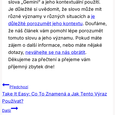
slova „Gemini“ a jeho kontextuální použití.
Je důležité si uvědomit, že slovo může mít
různé významy v různých situacích a
je
důležité porozumět jeho kontextu
. Doufáme,
že náš článek vám pomohl lépe porozumět
tomuto slovu a jeho významu. Pokud máte
zájem o další informace, nebo máte nějaké
dotazy,
neváhejte se na nás obrátit
.
Děkujeme za přečtení a přejeme vám
příjemný zbytek dne!
Navigace
Předchozí
Pro
Take It Easy: Co To Znamená a Jak Tento Výraz
Používat?
Příspěvek
Další