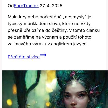
Od
EuroTran.cz
27. 4. 2025
Malarkey nebo počeštěné „nesmysly“ je
typickým příkladem slova, které ne vždy
přesně přeložíme do češtiny. V tomto článku
se zaměříme na význam a použití tohoto
zajímavého výrazu v anglickém jazyce.
Malarkey:
Přečtěte si více
Jak
nesmysly
zní
v
anglickém
jazyce?