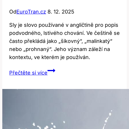
Od
EuroTran.cz
8. 12. 2025
Sly je slovo používané v angličtině pro popis
podvodného, lstivého chování. Ve češtině se
často překládá jako „šikovný“, „malinkatý“
nebo „prohnaný“. Jeho význam záleží na
kontextu, ve kterém je používán.
Sly:
Přečtěte si více
Jaký
je
jeho
význam
a
překlad?