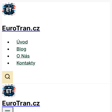
Přeskočit
na
obsah
EuroTran.cz
Úvod
Blog
O Nás
Kontakty
EuroTran.cz