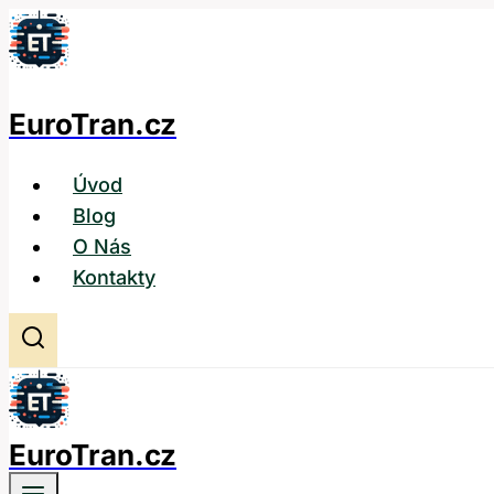
Přeskočit
na
obsah
EuroTran.cz
Úvod
Blog
O Nás
Kontakty
EuroTran.cz