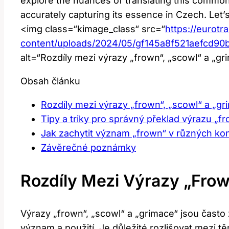
explore the nuances of translating this common 
accurately capturing its essence in Czech. Let’
<img class=“kimage_class“ src=“
https://eurotr
content/uploads/2024/05/gf145a8f521aefcd
alt=“Rozdíly mezi výrazy „frown“, „scowl“ a „g
Obsah článku
Rozdíly mezi výrazy „frown“, „scowl“ a „gr
Tipy a triky pro správný překlad výrazu „f
Jak zachytit význam „frown“ v různých ko
Závěrečné poznámky
Rozdíly Mezi Výrazy „frow
Výrazy „frown“, „scowl“ a „grimace“ jsou často
význam a použití. Je důležité rozlišovat mezi t