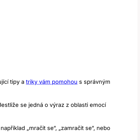
ící tipy a
triky vám pomohou
s správným
 Jestliže se jedná o výraz z oblasti emocí
příklad „mračit se“, „zamračit se“, nebo