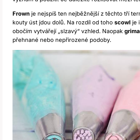
Frown
je nejspíš ten nejběžnější z těchto tří t
kouty úst jdou dolů. Na rozdíl od toho
scowl
je 
obočím vytvářejí „slzavý“ vzhled. Naopak
grim
přehnané nebo nepřirozené podoby.