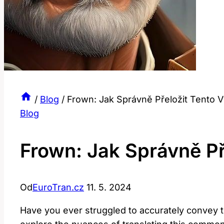
/
Blog
/
Frown: Jak Správně Přeložit Tento 
Blog
Frown: Jak Správně Př
Od
EuroTran.cz
11. 5. 2024
Have you ever struggled to accurately convey th