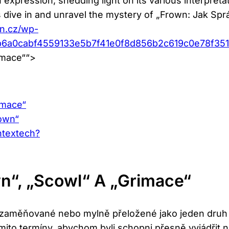
expression, shedding light on its various interpreta
s dive in and unravel the mystery of „Frown: Jak Spr
an.cz/wp-
90b6a0cabf4559133e5b7f41e0f8d856b2c619c0e78
rimace““>
imace“
rown“
ntextech?
n“, „scowl“ A „grimace“
 zaměňované nebo mylně přeložené jako jeden druh vý
ěmito termíny, abychom byli schopni přesně vyjádřit 