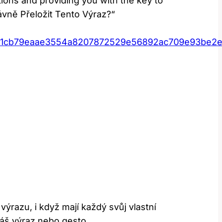
tions and providing you with the key to
ávně Přeložit Tento Výraz?“
f3511cb79eaae3554a8207872529e56892ac709e93be
razu, i když mají každý svůj vlastní
náš výraz nebo gesto.