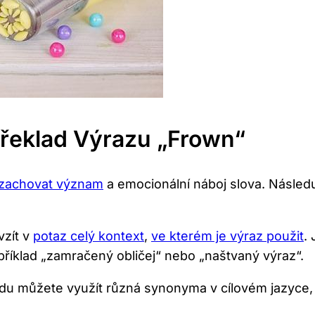
Překlad Výrazu „frown“
é zachovat význam
a emocionální náboj slova. Následuj
vzít v
potaz celý kontext
,
ve kterém je výraz použit
.
příklad „zamračený obličej“ nebo „naštvaný výraz“.
u můžete využít různá synonyma v cílovém jazyce, na