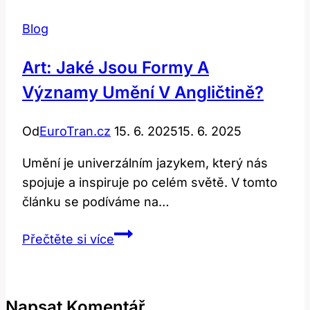
Blog
Art: Jaké Jsou Formy A
Významy Umění V Angličtině?
Od
EuroTran.cz
15. 6. 2025
15. 6. 2025
Umění je univerzálním jazykem, který nás
spojuje a inspiruje po celém světě. V tomto
článku se podíváme na…
Art:
Přečtěte si více
Jaké
jsou
formy
Napsat Komentář