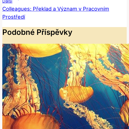
Příspěvek
Další
Colleagues: Překlad a Význam v Pracovním
Prostředí
Podobné Příspěvky