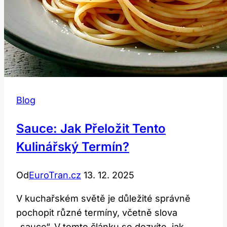
Blog
Sauce: Jak Přeložit Tento
Kulinářský Termín?
Od
EuroTran.cz
13. 12. 2025
V kuchařském světě je důležité správně
pochopit různé termíny, včetně slova
„sauce“. V tomto článku se dozvíte, jak