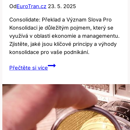
Od
EuroTran.cz
23. 5. 2025
Consolidate: Překlad a Význam Slova Pro
Konsolidaci je důležitým pojmem, který se
využívá v oblasti ekonomie a managementu.
Zjistěte, jaké jsou klíčové principy a výhody
konsolidace pro vaše podnikání.
Consolidate:
Přečtěte si více
Překlad
a
Význam
Slova
Pro
Konsolidaci