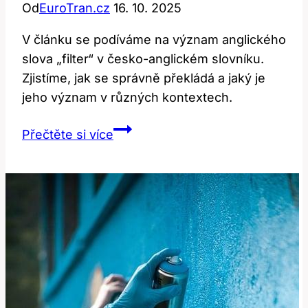
Od
EuroTran.cz
16. 10. 2025
V článku se podíváme na význam anglického
slova „filter“ v česko-anglickém slovníku.
Zjistíme, jak se správně překládá a jaký je
jeho význam v různých kontextech.
Filtr:
Přečtěte si více
Co
Znamená
‚filter‘
v
Anglicko-
Českém
Slovníku?