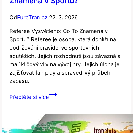
Znamená V Sportu?
Od
EuroTran.cz
22. 3. 2026
Referee Vysvětleno: Co To Znamená v
Sportu? Referee je osoba, která dohlíží na
dodržování pravidel ve sportovních
soutěžích. Jejich rozhodnutí jsou závazná a
mají klíčový vliv na vývoj hry. Jejich úloha je
zajišťovat fair play a spravedlivý průběh
zápasu.
Referee
Přečtěte si více
vysvětleno:
Co
to
znamená