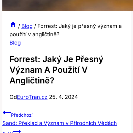
/
Blog
/
Forrest: Jaký je přesný význam a
použití v angličtině?
Blog
Forrest: Jaký Je Přesný
Význam A Použití V
Angličtině?
Od
EuroTran.cz
25. 4. 2024
Navigace
Předchozí
Pro
Sand: Překlad a Význam v Přírodních Vědách