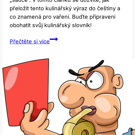
přeložit tento kulinářský výraz do češtiny a
co znamená pro vaření. Buďte připraveni
obohatit svůj kulinářský slovník!
Sauce:
Přečtěte si více
Jak
přeložit
tento
kulinářský
termín?