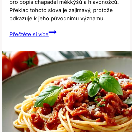
pro popis chapadel měkkýšů a hlavonožců.
Překlad tohoto slova je zajímavý, protože
odkazuje k jeho původnímu významu.
Tentacle:
Přečtěte si více
Překlad
a
zajímavosti
o
slově