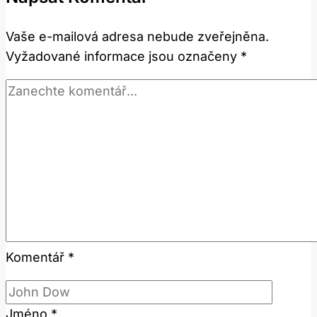
a
významy
Vaše e-mailová adresa nebude zveřejněna.
umění
Vyžadované informace jsou označeny
*
v
angličtině?
Komentář
*
Jméno
*