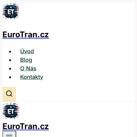
Přeskočit
na
obsah
EuroTran.cz
Úvod
Blog
O Nás
Kontakty
EuroTran.cz