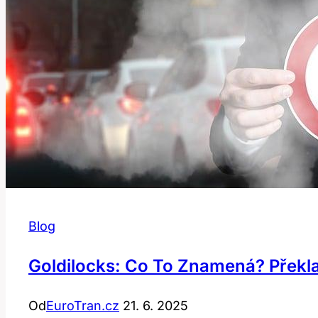
Blog
Goldilocks: Co To Znamená? Překl
Od
EuroTran.cz
21. 6. 2025