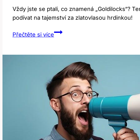
Vždy jste se ptali, co znamená „Goldilocks“? 
podívat na tajemství za zlatovlasou hrdinkou!
Goldilocks:
Přečtěte si více
Co
to
znamená?
Překlad
a
význam!