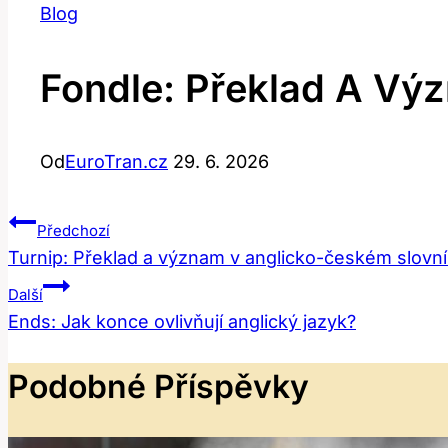
Blog
Fondle: Překlad A Výz
Od
EuroTran.cz
29. 6. 2026
Navigace
Předchozí
Turnip: Překlad a význam v anglicko-českém slovn
Pro
Další
Příspěvek
Ends: Jak konce ovlivňují anglický jazyk?
Podobné Příspěvky