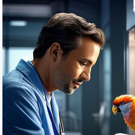
Odkryjte
tajemství
anglických
slov!