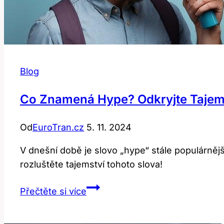
Blog
Co Znamená Hype? Odkryjte Tajems
Od
EuroTran.cz
5. 11. 2024
V dnešní době je slovo „hype“ stále populárnějš
rozluštěte tajemství tohoto slova!
Co
Přečtěte si více
znamená
hype?