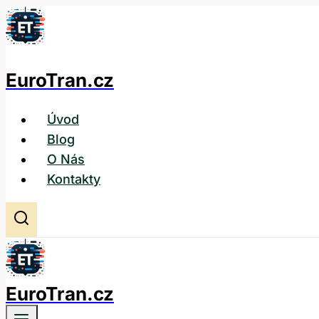
Přeskočit
na
obsah
EuroTran.cz
Úvod
Blog
O Nás
Kontakty
EuroTran.cz