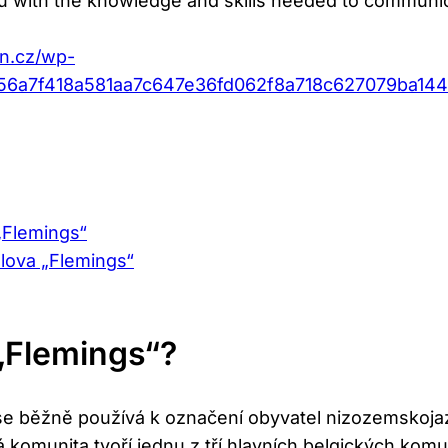
ou with the knowledge and‍ skills needed to communicat
an.cz/wp-
3f56a7f418a581aa7c647e36fd062f8a718c627079ba1
 „Flemings“
slova „Flemings“
 „Flemings“?
 běžně používá k ⁢označení obyvatel nizozemskojazyč
 komunita tvoří jednu z tří hlavních belgických komu