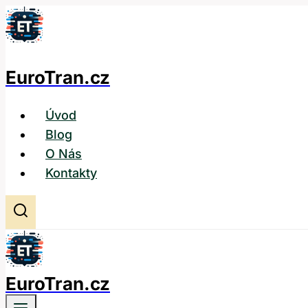
Přeskočit
na
obsah
EuroTran.cz
Úvod
Blog
O Nás
Kontakty
EuroTran.cz