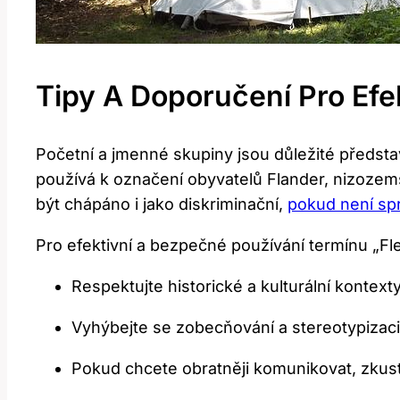
Tipy A Doporučení Pro ⁢efe
Početní a jmenné skupiny jsou důležité představ
používá k označení obyvatelů Flander, nizozemské 
být ‌chápáno⁤ i jako diskriminační,
pokud není sp
Pro⁣ efektivní a bezpečné používání termínu „Fl
Respektujte historické a⁣ kulturální kontext
Vyhýbejte se zobecňování ⁤a stereotypizaci
Pokud chcete ​obratněji komunikovat, ⁢zkust