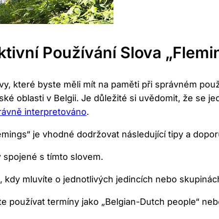
ktivní Používání Slova „Flemi
y, ​které byste měli mít na paměti při správném použ
‌oblasti v Belgii. Je​ důležité ⁣si uvědomit, že se j
rávně interpretováno
.
emings“ je vhodné dodržovat následující tipy a dopor
y spojené⁣ s tímto slovem.
, kdy mluvíte o jednotlivých jedincích nebo skupinác
e používat termíny jako „Belgian-Dutch people“ nebo 