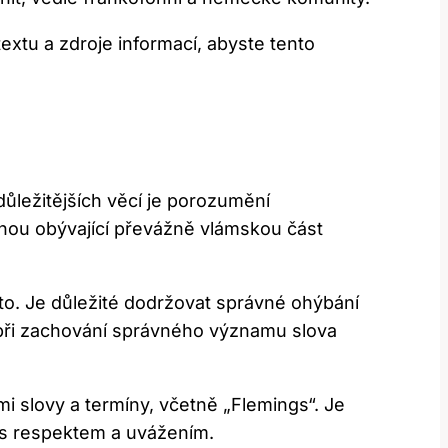
tu a ​zdroje informací, ⁤abyste ⁣tento
jdůležitějších věcí je porozumění
inou obývající převážně vlámskou část
o.⁤ Je důležité dodržovat správné ohýbání
i při‍ zachování správného významu slova
 slovy a termíny, včetně⁤ „Flemings“. Je
s respektem a ‌uvážením.