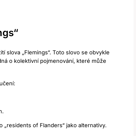
ngs“
ití slova „Flemings“. Toto slovo se obvykle
edná o​ kolektivní pojmenování, které⁢ může
učení:
h.
„residents of Flanders“⁤ jako alternativy.