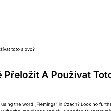
žívat toto slovo?
 Přeložit A Používat Tot
 using the word „Flemings“ ⁣in Czech? Look no further! 