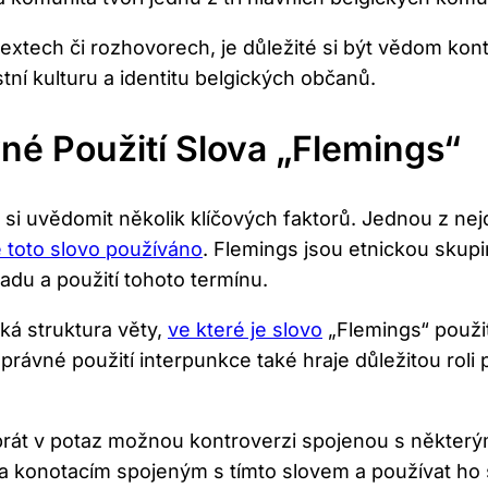
xtech či rozhovorech, je důležité si být vědom kontex
tní kulturu a ​identitu​ belgických občanů.
né Použití Slova „Flemings“
é si uvědomit několik ‌klíčových faktorů. Jednou ‍z ne
e toto slovo používáno
. Flemings jsou etnickou ⁢skup
ladu a použití ⁣tohoto termínu.
ká struktura věty,
ve které je slovo
„Flemings“ použit
právné použití interpunkce ⁢také hraje důležitou ‍rol
rát v potaz možnou kontroverzi spojenou s některými
 a konotacím spojeným s tímto slovem a používat ho 