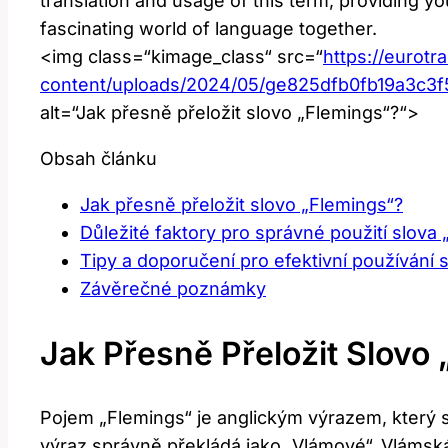
translation ‍and usage ⁢of this term, providing y
fascinating world of language together.
<img class=“kimage_class“ src=“
https://eurotr
content/uploads/2024/05/ge825dfb0fb19a3c
alt=“Jak přesně přeložit slovo „Flemings“?“>
Obsah článku
Jak přesně přeložit slovo „Flemings“?
Důležité faktory pro správné použití slova
Tipy a doporučení pro ⁢efektivní používání 
Závěrečné poznámky
Jak Přesně Přeložit Slovo
Pojem „Flemings“ je anglickým výrazem, který se
výraz správně překládá jako „Vlámové“. Vlámská