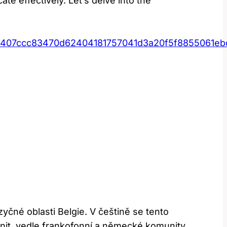
e​ effectively. Let’s delve⁣ into the
44407ccc83470d62404181757041d3a20f5f8855061e
né oblasti​ Belgie. V češtině se⁤ tento
nit, vedle frankofonní a německé ​komunity.