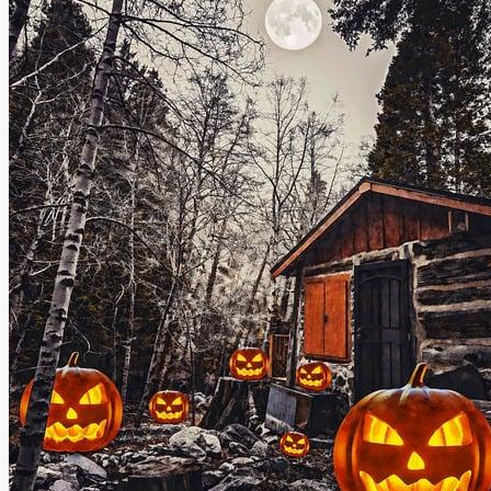
Význam
Této
Německé
Fráze