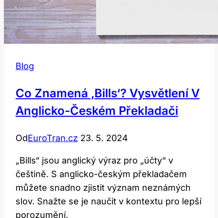
Blog
Co Znamená ‚Bills‘? Vysvětlení V
Anglicko-Českém Překladači
Od
EuroTran.cz
23. 5. 2024
„Bills“ jsou anglický výraz pro „účty“ v
češtině. S anglicko-českým překladačem
můžete snadno zjistit význam neznámých
slov. Snažte se je naučit v kontextu pro lepší
porozumění.