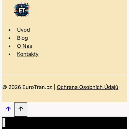
Úvod
Blog
O Nás
Kontakty
© 2026 EuroTran.cz |
Ochrana Osobních Údajů