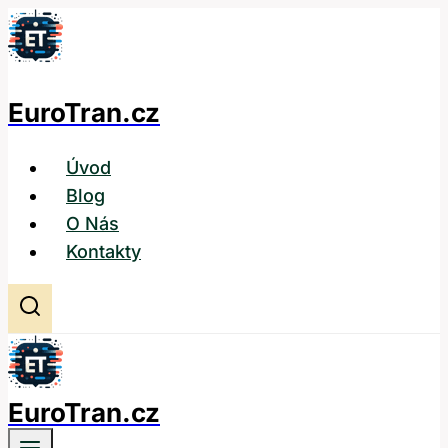
Přeskočit
na
obsah
EuroTran.cz
Úvod
Blog
O Nás
Kontakty
EuroTran.cz