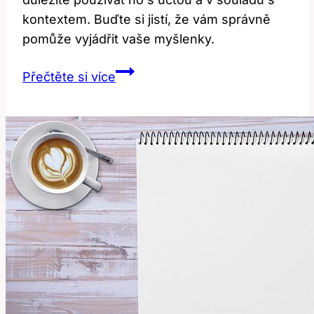
kontextem. Buďte si jistí, že vám správně
pomůže vyjádřit vaše myšlenky.
Vie:
Přečtěte si více
Co
to
znamená
a
jak
tento
výraz
používat?