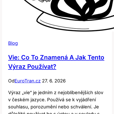
Blog
Vie: Co To Znamená A Jak Tento
Výraz Používat?
Od
EuroTran.cz
27. 6. 2026
Výraz „vie“ je jedním z nejoblíbenějších slov
v českém jazyce. Používá se k vyjádření
souhlasu, porozumění nebo schválení. Je
důležité používat ho s úctou a v souladu s