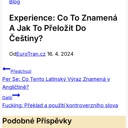
Blog
Experience: Co To Znamená
A Jak To Přeložit Do
Češtiny?
Od
EuroTran.cz
16. 4. 2024
Navigace
Předchozí
Pro
Per Se: Co Tento Latinský Výraz Znamená v
Angličtině?
Příspěvek
Další
Fucking: Překlad a použití kontroverzního slova
Podobné Příspěvky