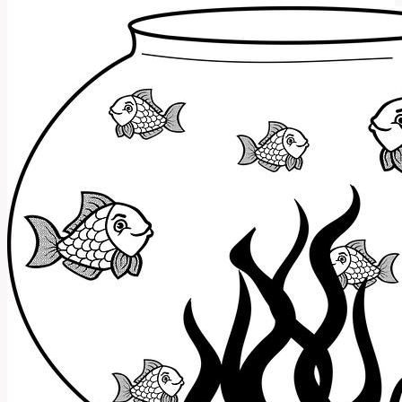
Geografický
Název
Znamená?