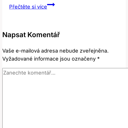
You
Přečtěte si více
Too:
Jak
a
Napsat Komentář
Kdy
Reagovat
Vaše e-mailová adresa nebude zveřejněna.
Tímto
Vyžadované informace jsou označeny
*
Způsobem?