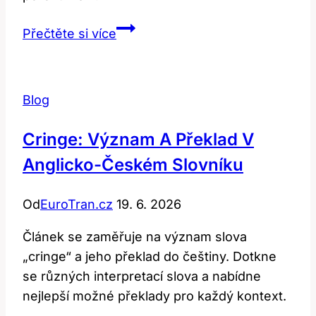
Co
Přečtěte si více
Znamená
‚Bills‘?
Vysvětlení
Blog
v
Anglicko-
Cringe: Význam A Překlad V
Českém
Anglicko-Českém Slovníku
Překladači
Od
EuroTran.cz
19. 6. 2026
Článek se zaměřuje na význam slova
„cringe“ a jeho překlad do češtiny. Dotkne
se různých interpretací slova a nabídne
nejlepší možné překlady pro každý kontext.