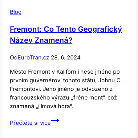
Blog
Fremont: Co Tento Geografický
Název Znamená?
Od
EuroTran.cz
28. 6. 2024
Město Fremont v Kalifornii nese jméno po
prvním guvernérovi tohoto státu, Johnu C.
Fremontovi. Jeho jméno je odvozeno z
francouzského výrazu „frêne mont“, což
znamená „jilmová hora“.
Fremont:
Přečtěte si více
Co
Tento