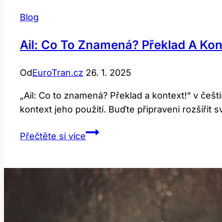
Blog
Ail: Co To Znamená? Překlad A Kon
Od
EuroTran.cz
26. 1. 2025
„Ail: Co to znamená? Překlad a kontext!“ v češ
kontext jeho použití. Buďte připraveni rozšířit
Ail:
Přečtěte si více
Co
To
Znamená?
Překlad
a
Kontext!