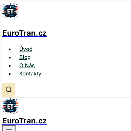
Přeskočit
na
obsah
EuroTran.cz
Úvod
Blog
O Nás
Kontakty
EuroTran.cz