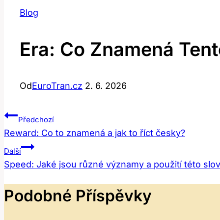
Blog
Era: Co Znamená Tent
Od
EuroTran.cz
2. 6. 2026
Navigace
Předchozí
Reward: Co to znamená a jak to říct česky?
Pro
Další
Příspěvek
Speed: Jaké jsou různé významy a použití této slo
Podobné Příspěvky