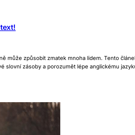
text!
tině může způsobit zmatek mnoha lidem. Tento článek
 své slovní zásoby a porozumět lépe anglickému jazyk