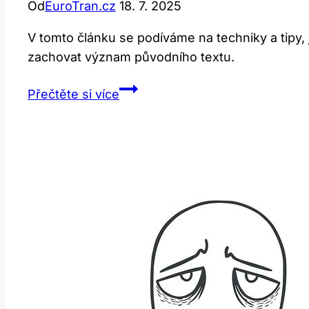
Od
EuroTran.cz
18. 7. 2025
V tomto článku se podíváme na techniky a tipy, j
zachovat význam původního textu.
My
Přečtěte si více
favourite:
Jak
správně
přeložit
tuto
frázi