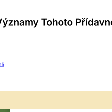
 Významy Tohoto Přídav
ně