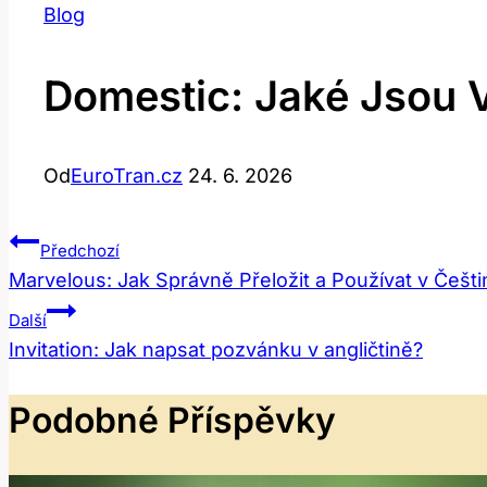
Blog
Domestic: Jaké Jsou
Od
EuroTran.cz
24. 6. 2026
Navigace
Předchozí
Marvelous: Jak Správně Přeložit a Používat v Češti
Pro
Další
Příspěvek
Invitation: Jak napsat pozvánku v angličtině?
Podobné Příspěvky