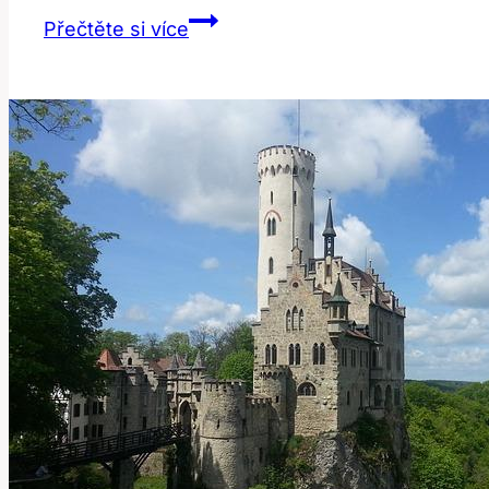
Disc:
Přečtěte si více
Co
tento
anglický
výraz
skutečně
znamená?