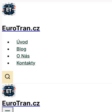
Přeskočit
na
obsah
EuroTran.cz
Úvod
Blog
O Nás
Kontakty
EuroTran.cz