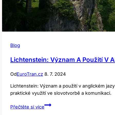
Blog
Lichtenstein: Význam A Použití V 
Od
EuroTran.cz
8. 7. 2024
Lichtenstein: Význam a použití v anglickém jazy
praktické využití ve slovotvorbě a komunikaci.
Lichtenstein:
Přečtěte si více
Význam