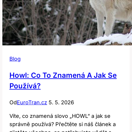
Blog
Howl: Co To Znamená A Jak Se
Používá?
Od
EuroTran.cz
5. 5. 2026
Víte, co znamená slovo „HOWL“ a jak se
správně používá? Přečtěte si náš článek a