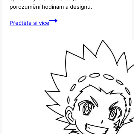
porozumění hodinám a designu.
Watch:
Přečtěte si více
Překlad
a
význam
v
čase
a
módě