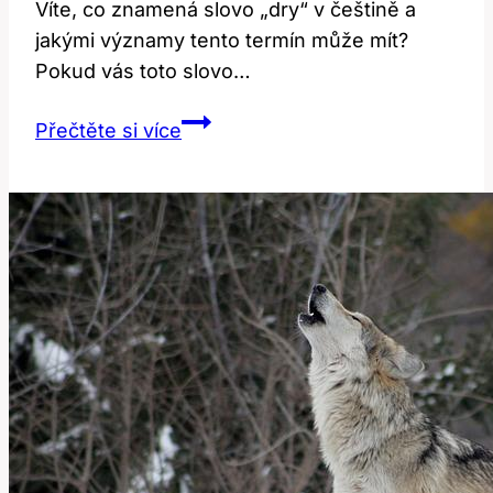
Víte, co znamená slovo „dry“ v češtině a
jakými významy tento termín může mít?
Pokud vás toto slovo…
Dry:
Přečtěte si více
Jaké
jsou
významy
a
překlady
této
slova?