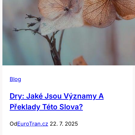
Blog
Dry: Jaké Jsou Významy A
Překlady Této Slova?
Od
EuroTran.cz
22. 7. 2025