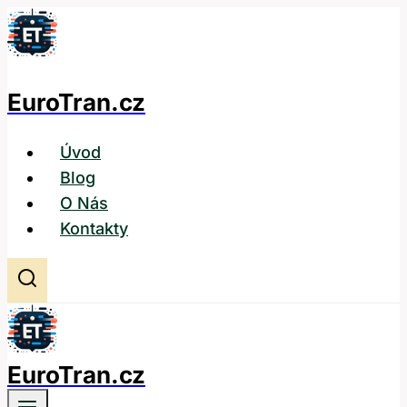
Přeskočit
na
obsah
EuroTran.cz
Úvod
Blog
O Nás
Kontakty
EuroTran.cz