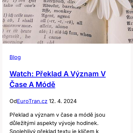
Blog
Watch: Překlad A Význam V
Čase A Módě
Od
EuroTran.cz
12. 4. 2024
Překlad a význam v čase a módě jsou
důležitými aspekty vývoje hodinek.
Spolehlivý překlad textu je klíčem k