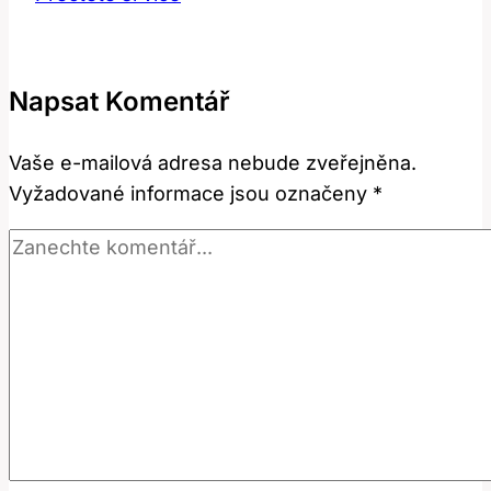
Jak
správně
používat
Napsat Komentář
tento
anglický
Vaše e-mailová adresa nebude zveřejněna.
výraz?
Vyžadované informace jsou označeny
*