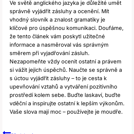
Ve světě anglického jazyka je důležité umět
správně vyjádřit zásluhy a ocenění. Mít
vhodný slovník a znalost gramatiky je
klíčové pro úspěšnou komunikaci. Doufáme,
že tento článek vám poskytl užitečné
informace a nasměroval vás správným
směrem při vyjadřování zásluh.
Nezapomeňte vždy ocenit ostatní a právem
si vážit jejich úspěchů. Naučte se správně a
s úctou vyjádřit zásluhy – to je cesta k
upevňování vztahů a vytváření pozitivního
prostředí kolem sebe. Buďte laskaví, buďte
vděční a inspirujte ostatní k lepším výkonům.
Vaše slova mají moc – používejte je moudře.
Navigace