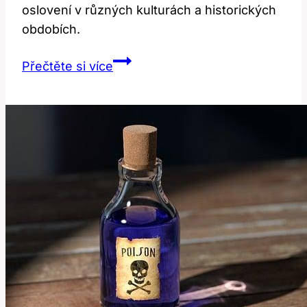
oslovení v různých kulturách a historických
obdobích.
Bey:
Přečtěte si více
Titul
nebo
oslovení
–
významy
a
kontexty!