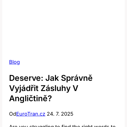
Blog
Deserve: Jak Správně
Vyjádřit Zásluhy V
Angličtině?
Od
EuroTran.cz
24. 7. 2025
Are you struggling to find the right words to