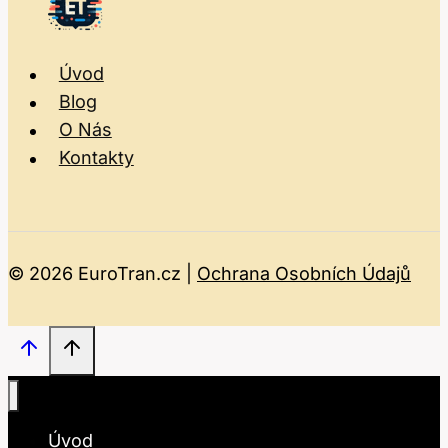
Úvod
Blog
O Nás
Kontakty
© 2026 EuroTran.cz |
Ochrana Osobních Údajů
Úvod