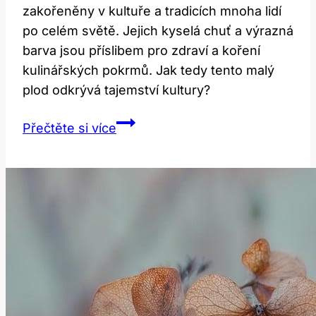
zakořeněny v kultuře a tradicích mnoha lidí
po celém světě. Jejich kyselá chuť a výrazná
barva jsou příslibem pro zdraví a koření
kulinářských pokrmů. Jak tedy tento malý
plod odkrývá tajemství kultury?
Cranberries:
Přečtěte si více
Co
toto
slovo
odhaluje
o
kultuře?