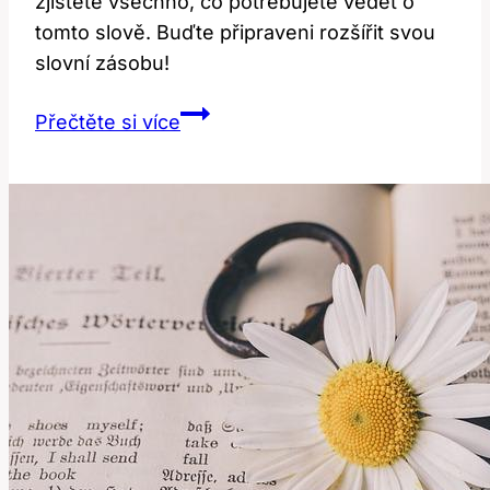
zjistěte všechno, co potřebujete vědět o
tomto slově. Buďte připraveni rozšířit svou
slovní zásobu!
Howl:
Přečtěte si více
Co
to
znamená
a
jak
se
používá?