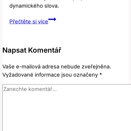
dynamického slova.
Move:
Přečtěte si více
Jak
správně
přeložit
Napsat Komentář
tento
dynamický
Vaše e-mailová adresa nebude zveřejněna.
výraz?
Vyžadované informace jsou označeny
*