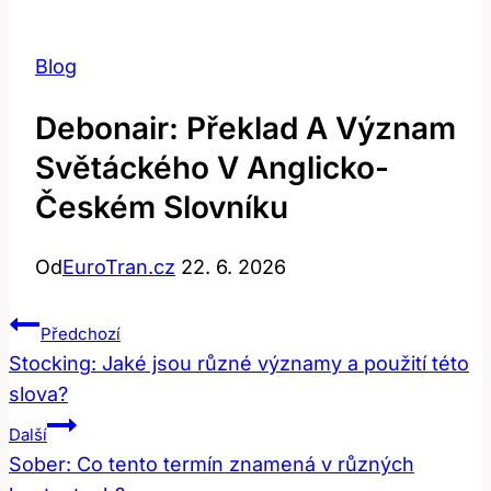
Blog
Debonair: Překlad A Význam
Světáckého V Anglicko-
Českém Slovníku
Od
EuroTran.cz
22. 6. 2026
Navigace
Předchozí
Pro
Stocking: Jaké jsou různé významy a použití této
slova?
Příspěvek
Další
Sober: Co tento termín znamená v různých