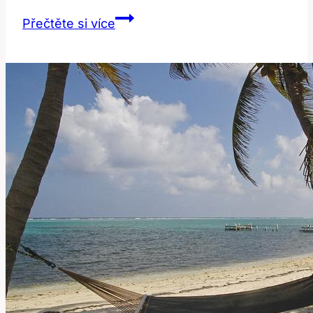
Badman:
Přečtěte si více
Co
To
Znamená?
Překlad
a
Kontext!