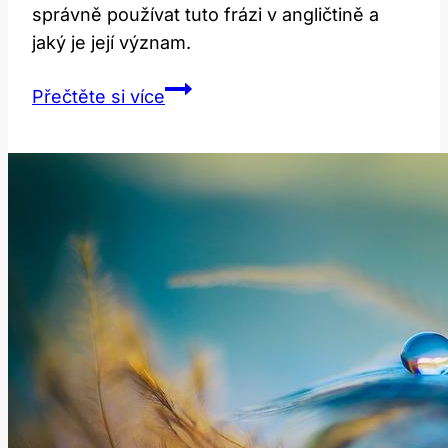
správně používat tuto frázi v angličtině a
jaký je její význam.
Just
Přečtěte si více
Kidding:
Jak
Správně
Používat
Tuto
Frázi
v
Angličtině?