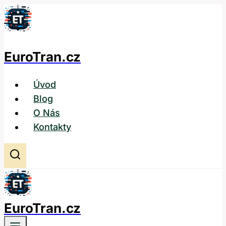
Přeskočit
na
obsah
EuroTran.cz
Úvod
Blog
O Nás
Kontakty
EuroTran.cz