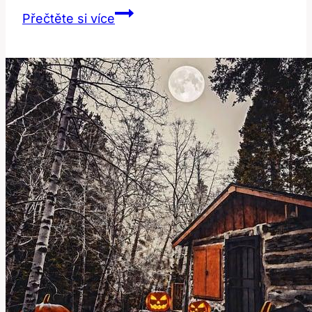
Shady:
Přečtěte si více
Překlad
a
Význam
v
Anglickém
Jazyce!